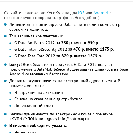
Скачайте приложение КупиКупона для
IOS
или
Android
и
покажите купон с экрана смартфона. Это удобно :)
Лицензионный антивирус G Data защитит один компьютер
сроком на один год.
Три варианта комплектации:
G Data AntiVirus 2012
за 380 р. вместо 950 р.
G Data InternetSecurity 2012
за 470 р. вместо 1175 р.
G Data TotalCare 2012
за 670 р. вместо 1675 р.
Бонус!
Все обладатели продуктов G Data 2012 получат
приложение GDataMobileSecurity для защиты дивайсов на базе
Android совершенно бесплатно!
Доставка осуществляется на электронный адрес клиента. В
письме содержится:
Инструкция по активации
Ссылка на скачивание дистрибутива
Лицензионный ключ
Заказы принимаются по электронной почте с пометкой
«КУПИКУПОН» по адресу info@softmag.ru
В письме необходимо указать:
Номер купона;