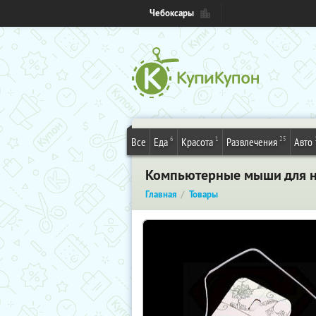
Чебоксары
6
1
25
Все
Еда
Красота
Развлечения
Авто
Компьютерные мыши для 
Главная
Товары