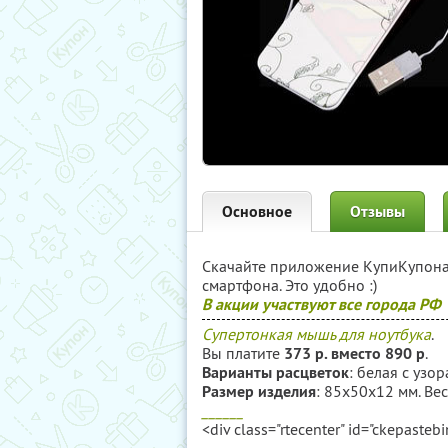
Основное
Отзывы
Скачайте приложение КупиКупон
смартфона. Это удобно :)
В акции участвуют все города РФ
Супертонкая мышь для ноутбука
.
Вы платите
373 р. вместо 890 р
.
Варианты расцветок
: белая с узо
Размер изделия
: 85х50х12 мм. Вес
______
<div class="rtecenter" id="ckepasteb