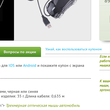
8
Узнай, как воспользоваться купоном
Вопросы по акции
Если н
работе
а для
IOS
или
Android
и покажите купон с экрана
мышка
К ваши
мыши, 
эргон
рами, черная или синяя
 изделия: 35 г. Длина кабеля: 0,635 м
in">
Трехмерная оптическая мышь-автомобиль