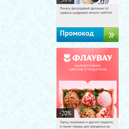
Печать фотографий, фотокниг от
17:21:03
Получили:
4
сервиса цифровой печати netPrint
Россия
Промокод
-20
%
Торты, пирожные и другие сладости,
17:21:03
Получили:
6
а также товары для праздника на