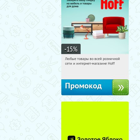
-15
%
Любые товары во всей розничной
17:21:03
Получили:
83
сети и интернет-магазине Hoff
Москва, 1-й Волоколамский проезд,
10с1
Промокод