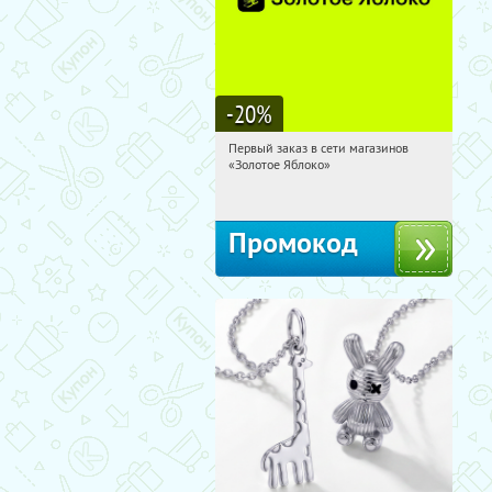
-20
%
Первый заказ в сети магазинов
17:21:03
Получи первым!
«Золотое Яблоко»
Россия
Промокод