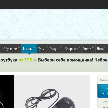
1
31
26
13
12
1
17
6
Обучение
Товары
Туры
Услуги
Здоровье
Отели
Дети
ноутбука
от 373 р.
Выбери себе помощника! Чебок
Купил
от
Цена