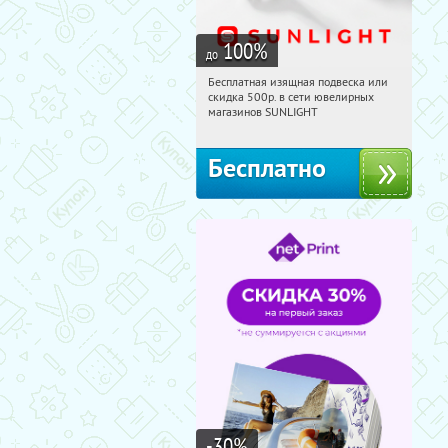
100
%
до
Бесплатная изящная подвеска или
17:21:03
Получили:
73
скидка 500р. в сети ювелирных
Россия
магазинов SUNLIGHT
Бесплатно
-30
%