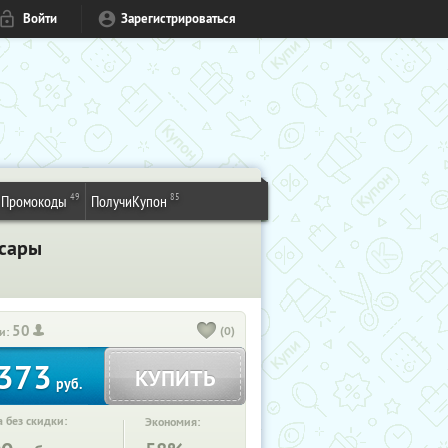
Войти
Зарегистрироваться
49
85
Промокоды
ПолучиКупон
сары
50
(0)
и:
373
КУПИТЬ
руб.
 без скидки:
Экономия: