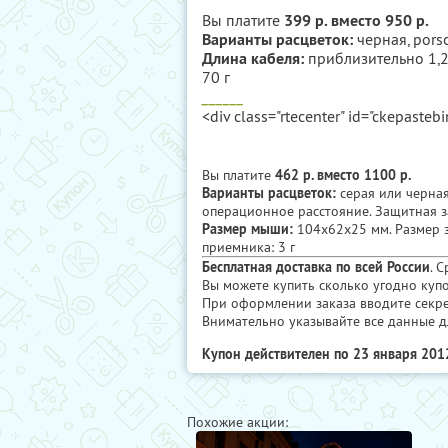
Вы платите
399 р. вместо 950 р.
Варианты расцветок:
черная, pors
Длина кабеля:
приблизительно 1,2
70 г
______
<div class="rtecenter" id="ckepasteb
Вы платите
462 р. вместо 1100 р.
Варианты расцветок:
серая или черная
операционное расстояние. Защитная з
Размер мыши:
104x62x25 мм. Размер з
приемника: 3 г
Бесплатная доставка по всей России
. 
Вы можете купить сколько угодно купо
При оформлении заказа вводите секр
Внимательно указывайте все данные д
Купон действителен по 23 января 201
Похожие акции: