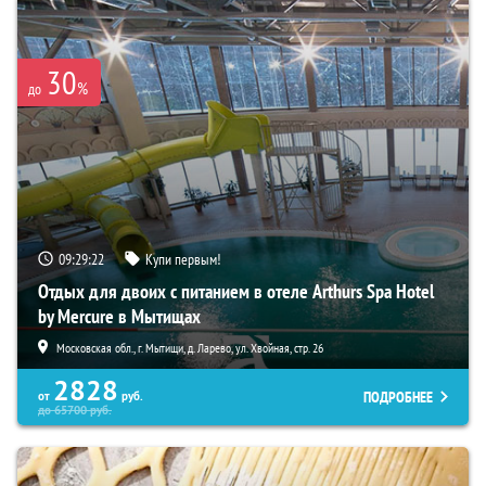
30
%
до
09:29:21
Купи первым!
Отдых для двоих с питанием в отеле Arthurs Spa Hotel
by Mercure в Мытищах
Московская обл., г. Мытищи, д. Ларево, ул. Хвойная, стр. 26
2828
ПОДРОБНЕЕ
от
руб.
до
65700
руб.