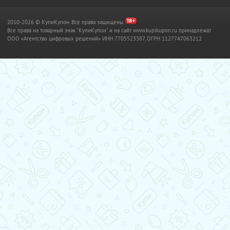
2010-2026 © КупиКупон. Все права защищены.
Все права на товарный знак "КупиКупон" и на сайт www.kupikupon.ru принадлежат
OOO «Агентство цифровых решений» ИНН 7705523387, ОГРН 1127747063212