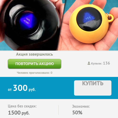
Акция завершилась
136
ПОВТОРИТЬ АКЦИЮ
Купили:
Человек проголосовало: 0
КУПИТЬ
300
от
руб.
Цена без скидки:
Экономия:
1500
50%
руб.