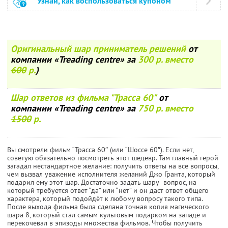
Узнай, как воспользоваться купоном
Оригинальный шар приниматель решений
от
компании «Treading centre» за
300 р. вместо
600
р.
)
Шар ответов из фильма "Трасса 60"
от
компании «Treading centre» за
750 р. вместо
1500
р.
Вы смотрели фильм “Трасса 60″ (или “Шоссе 60″). Если нет,
советую обязательно посмотреть этот шедевр. Там главный герой
загадал нестандартное желание: получить ответы на все вопросы,
чем вызвал уважение исполнителя желаний Джо Гранта, который
подарил ему этот шар. Достаточно задать шару вопрос, на
который требуется ответ “да” или “нет” и он даст ответ общего
характера, который подойдёт к любому вопросу такого типа.
После выхода фильма была сделана точная копия магического
шара 8, который стал самым культовым подарком на западе и
перекочевал в эпизоды множества фильмов. Чтобы получить