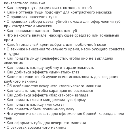
контрастного макияжа
• Как подчеркнуть разрез глаз с помощью теней
• Какие оттенки туши подойдут для контрастного макияжа
• О правилах нанесения туши
• О правилах выбора цвета губной помады для оформления губ
при контрастном макияже
• Как правильно наносить блеск для губ
• Что наносить вначале: маскирующее средство или тональный
крем
• Какой тональный крем выбрать для проблемной кожи
• О технике нанесения тонального крема, маскирующего средства
и пудры
• Как придать лицу «рельефность», чтобы оно не выглядело
«плоским»
• Как придать взгляду глубину и выразительность
• Как добиться эффекта «дымчатых» глаз
• Какие оттенки теней лучше всего использовать для создания
клубного макияжа
• Об особенностях вечернего классического макияжа
• Как сделать так, чтобы карандаш не растекался
• Как добиться эффекта «бархатного» взгляда
• Как придать глазам миндалевидную форму
• Как придать взгляду «мягкость»
• Как придать объем подвижному веку
• Что лучше использовать для оформления бровей: карандаш или
тени
• Как оформить губы для вечернего макияжа
• О секретах возрастного макияжа