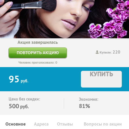
Акция завершилась
220
ПОВТОРИТЬ АКЦИЮ
Купили:
Человек проголосовало: 0
КУПИТЬ
95
руб.
Цена без скидки:
Экономия:
500
81%
руб.
Основное
Адреса
Отзывы
Вопросы по акции