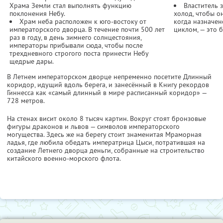
Храма Земли стал выполнять функцию
Властитель з
поклонения Небу.
холод, чтобы о
Храм неба расположен к юго-востоку от
когда назначе
императорского дворца. В течение почти 500 лет
циклом, — это 
раз в году, в день зимнего солнцестояния,
императоры прибывали сюда, чтобы после
трехдневного строгого поста принести Небу
щедрые дары.
В Летнем императорском дворце непременно посетите Длинный
коридор, идущий вдоль берега, и занесённый в Книгу рекордов
Гиннесса как «самый длинный в мире расписанный коридор» —
728 метров.
На стенах висит около 8 тысяч картин. Вокруг стоят бронзовые
фигуры драконов и львов — символов императорского
могущества. Здесь же на берегу стоит знаменитая Мраморная
ладья, где любила обедать императрица Цыси, потратившая на
создание Летнего дворца деньги, собранные на строительство
китайского военно-морского флота.