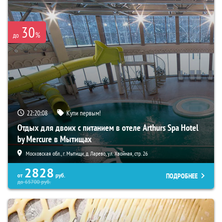
30
%
до
22:20:07
Купи первым!
Отдых для двоих с питанием в отеле Arthurs Spa Hotel
by Mercure в Мытищах
Московская обл., г. Мытищи, д. Ларево, ул. Хвойная, стр. 26
2828
ПОДРОБНЕЕ
от
руб.
до
65700
руб.