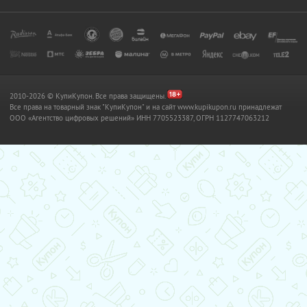
2010-2026 © КупиКупон. Все права защищены.
Все права на товарный знак "КупиКупон" и на сайт www.kupikupon.ru принадлежат
OOO «Агентство цифровых решений» ИНН 7705523387, ОГРН 1127747063212