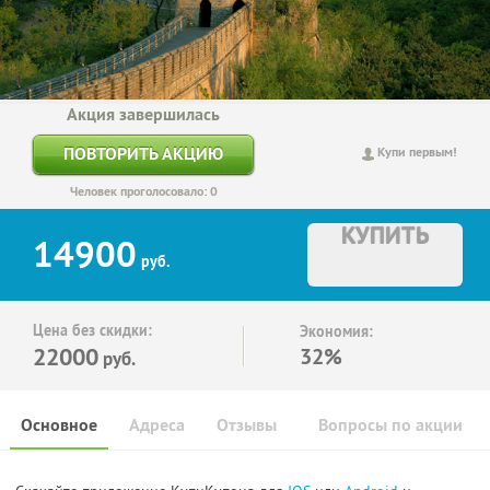
Акция завершилась
ПОВТОРИТЬ АКЦИЮ
Купи первым!
Человек проголосовало: 0
КУПИТЬ
14900
руб.
Цена без скидки:
Экономия:
22000
32%
руб.
Основное
Адреса
Отзывы
Вопросы по акции