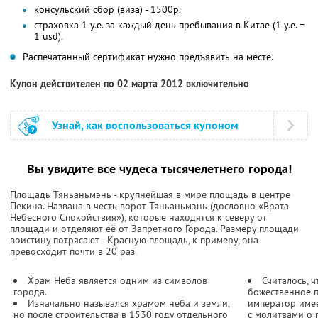
консульский сбор (виза) - 1500р.
страховка 1 у.е. за каждый день пребывания в Китае (1 у.е. =
1 usd).
Распечатанный сертификат нужно предъявить на месте.
Купон действителен по 02 марта 2012 включительно
Узнай, как воспользоваться купоном
Вы увидите все чудеса тысячелетнего города!
Площадь Тяньаньмэнь - крупнейшая в мире площадь в центре
Пекина. Названа в честь ворот Тяньаньмэнь (дословно «Врата
Небесного Спокойствия»), которые находятся к северу от
площади и отделяют её от Запретного Города. Размеру площади
воистину потрясают - Красную площадь, к примеру, она
превосходит почти в 20 раз.
Храм Неба является одним из символов
Считалось, 
города.
божественное п
Изначально назывался храмом неба и земли,
император имее
но после строительства в 1530 году отдельного
с молитвами о 