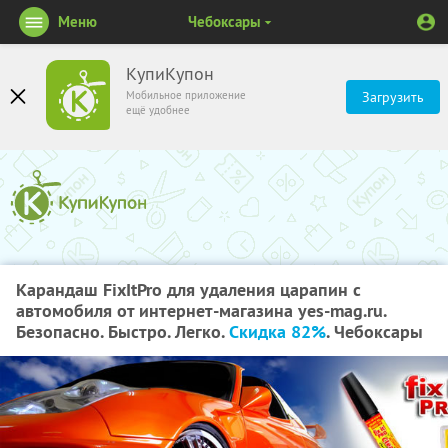
Меню
Чебоксары
КупиКупон
Мобильное приложение
Загрузить
ещё удобнее
Карандаш FixItPro для удаления царапин с
автомобиля от интернет-магазина yes-mag.ru.
Безопасно. Быстро. Легко.
Скидка 82%
. Чебоксары