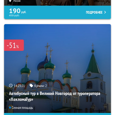
Россия
190
ПОДРОБНЕЕ
руб.
490
руб.
-51
%
14:23:20
Купили:
2
Автобусный тур в Великий Новгород от туроператора
«ХохломаТур»
Сенная площадь