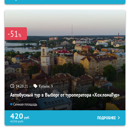
-51
%
14:23:20
Купили:
9
Автобусный тур в Выборг от туроператора «ХохломаТур»
Сенная площадь
420
ПОДРОБНЕЕ
руб.
4230
руб.