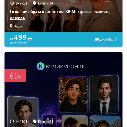
14:23:20
Купили:
64
Создание образа от агентства KK AI: стрижка, макияж,
одежда
Россия
499
ПОДРОБНЕЕ
от
руб.
до
6400
руб.
-61
%
14:23:20
Купили:
81