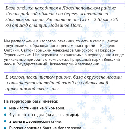
База отдыха находится в Лодейнопольском районе
Ленинградской области на берегу живописного
Люговского озера. Расстояние от СПб – 240 км и 20
км от ж\д станции Лодейное Поле.
Мы расположены в «золотом сечении», то есть в самом центре
треугольника, образованного тремя монастырями — Введено-
Оятским, Свято- Троицким Александра Свирского и Покрово-
Тервеническим. Нас окружают сохраняемые в первозданном виде
уникальные природные комплексы: Природный парк «Вепсский
лес» и Государственный Нижнесвирский заповедник.
В экологически чистом районе, база окружена лесами
и отличается чистейшей водой из собственной
артезианской скважины.
На территории базы имеется:
мини гостиница на 9 номеров.
4 уютных коттеджа (на две квартиры).
2 дома в деревенском стиле.
Русская дровяная баня на берегу озера.