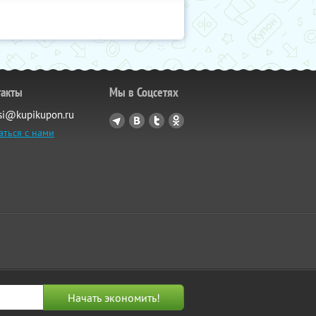
такты
Мы в Соцсетях
si@kupikupon.ru
аться с нами