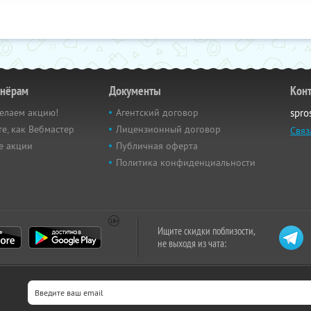
тнёрам
Документы
Кон
елаем акцию!
Агентский договор
spro
е, как Вебмастер
Лицензионный договор
Связ
е акции
Публичная оферта
Политика конфиденциальности
Ищите скидки поблизости,
не выходя из чата: