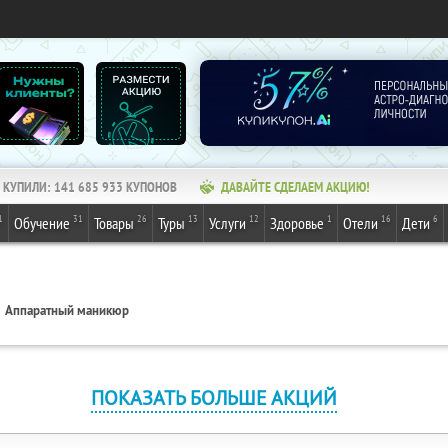
КУПИЛИ:
141 685 933
КУПОНОВ
ДАВАЙТЕ СДЕЛАЕМ АКЦИЮ!
1
31
26
13
12
1
16
6
Обучение
Товары
Туры
Услуги
Здоровье
Отели
Дети
Аппаратный маникюр
ПОКАЗАТЬ БОЛЬШЕ АКЦИЙ