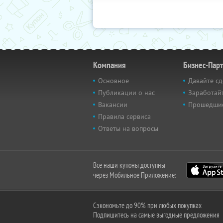
Компания
Бизнес-Пар
Основное
Давайте сд
Публикации о нас
Заработайт
Вакансии
Прошедши
Правила сервиса
Ответы на вопросы
Все наши купоны доступны
через Мобильное Приложение:
Сэкономьте до 90% при любых покупках
Подпишитесь на самые выгодные предложения