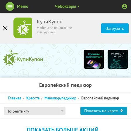
Меню
Чебоксары
КупиКупон
Мобильное приложение
Загрузить
ещё удобнее
Европейский педикюр
Главная
Красота
Маникюр/педикюр
Европейский педикюр
Показать на карте
По рейтингу
ПОКАЗАТЬ БОЛЬШЕ АКЦИЙ