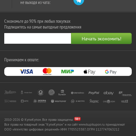
не выходя из чата:
Сэкономьте до 90% при любых покупках
Подпишитесь на самые выгодные предложения
Принимаем к оплате:
2010-2026 © КупиКупон. Все права защищены.
Все права на товарный знак "КупиКупон" и на сайт www.kupikupon.ru принадлежат
OOO «Агентство цифровых решений» ИНН 7705523387, ОГРН 1127747063212