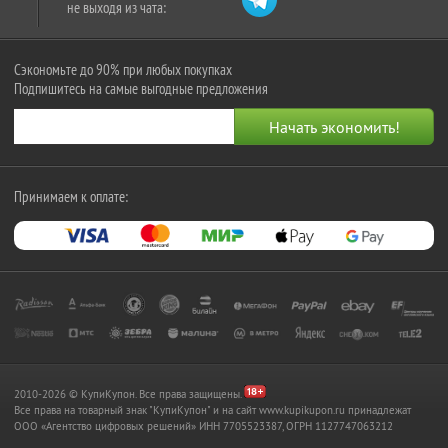
не выходя из чата:
Сэкономьте до 90% при любых покупках
Подпишитесь на самые выгодные предложения
Принимаем к оплате:
2010-2026 © КупиКупон. Все права защищены.
Все права на товарный знак "КупиКупон" и на сайт www.kupikupon.ru принадлежат
OOO «Агентство цифровых решений» ИНН 7705523387, ОГРН 1127747063212