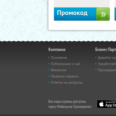
Промокод
Компания
Бизнес-Пар
Основное
Давайте сд
Публикации о нас
Заработайт
Вакансии
Прошедши
Правила сервиса
Ответы на вопросы
Все наши купоны доступны
через Мобильное Приложение: