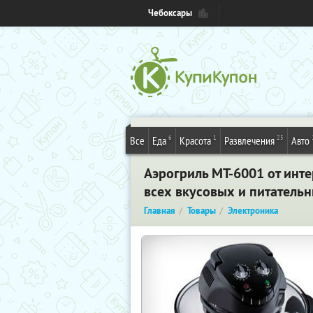
Чебоксары
6
1
25
Все
Еда
Красота
Развлечения
Авто
Аэрогриль MT-6001 от инте
всех вкусовых и питатель
Главная
Товары
Электроника