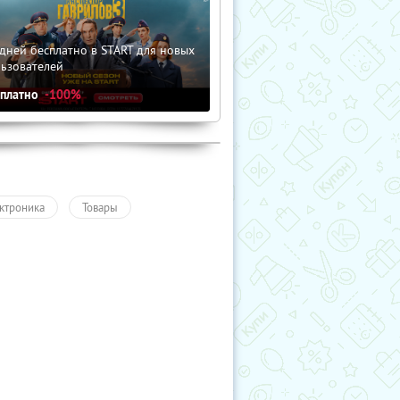
дней бесплатно в START для новых
льзователей
сплатно
-100%
ктроника
Товары