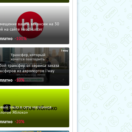
змещение вашей вакансии на 30
й на сайте HeadHunter
сплатно
-100%
ой трансфер от сервиса заказа
нсферов из аэропортов i'way
сплатно
-10%
вый заказ в сети магазинов
олотое Яблоко»
сплатно
-20%