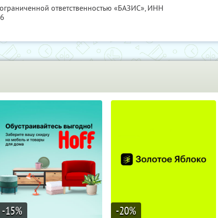
с ограниченной ответственностью «БАЗИС»,
ИНН
86
-15
%
-20
%