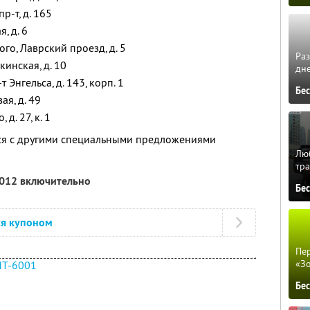
р-т, д. 165
, д. 6
го, Лаврский проезд, д. 5
Ра
кинская, д. 10
дне
 Энгельса, д. 143, корп. 1
Бе
ая, д. 49
д. 27, к. 1
тся с другими специальными предложениями
Люб
тра
2012 включительно
Бе
ся купоном
Пер
«З
T-6001
Бе