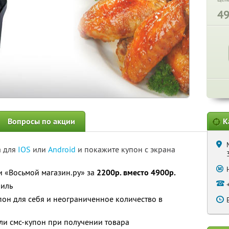
4
Вопросы по акции
К
а для
IOS
или
Android
и покажите купон с экрана
 «Восьмой магазин.ру» за
2200р. вместо 4900р.
риль
он для себя и неограниченное количество в
ли смс-купон при получении товара