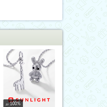
100
%
до