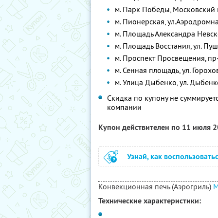
м. Парк Победы, Московский п
м. Пионерская, ул.Аэродромная
м. Площадь Александра Невско
м. Площадь Восстания, ул. Пуш
м. Проспект Просвещения, пр-т
м. Сенная площадь, ул. Горохов
м. Улица Дыбенко, ул. Дыбенко, 
Скидка по купону не суммируе
компании
Купон действителен по 11 июля 
Узнай, как воспользовать
Конвекционная печь (Аэрогриль)
M
Технические характеристики: