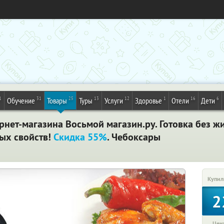
1
31
25
13
12
1
16
6
Обучение
Товары
Туры
Услуги
Здоровье
Отели
Дети
рнет-магазина Восьмой магазин.ру. Готовка без ж
ных свойств!
Скидка 55%
. Чебоксары
Купил
2
Цена