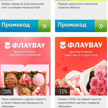
Любые товары во всей розничной
Первый заказ в сети магазинов
15:33:28
Получили:
83
15:33:28
Получи первым!
сети и интернет-магазине Hoff
«Золотое Яблоко»
Москва, 1-й Волоколамский проезд,
Россия
10с1
Промокод
Промокод
-20
%
-33
%
Торты, пирожные и другие сладости,
Скидка 1000р. на первый заказ на
15:33:28
Получили:
6
15:33:28
Получили:
18
а также товары для праздника на
маркетплейсе цветов и подарков
Россия
Россия
«Флаувау»
«Флаувау»