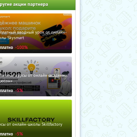
ругие акции партнера
сплатный вводный урок от онлайн-
олы Skysmart
сплатно
-100%
зличные курсы от онлайн-академии
дюсон»
сплатно
-5%
сы от онлайн-школы Skillfactory
сплатно
-5%