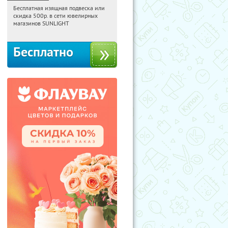
Бесплатная изящная подвеска или
15:33:28
Получили:
73
скидка 500р. в сети ювелирных
Россия
магазинов SUNLIGHT
Бесплатно