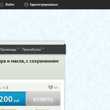
Войти
Зарегистрироваться
48
84
Промокоды
ПолучиКупон
ира и масла, с сохранением
8
(0)
и:
200
КУПИТЬ
руб.
 без скидки: