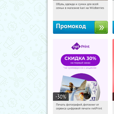
Обувь, одежда и сумки для всей
15:33:28
Получи первым!
семьи в магазине kari на Wildberries
Россия
Промокод
-30
%
Печать фотографий, фотокниг от
15:33:28
Получили:
4
сервиса цифровой печати netPrint
Россия