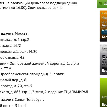
тся на следующий день после подтверждения
Д
ормлен до 16.00). Стоимость доставки:
Бе
шк
ыдачи г. Москва:
Бе
ельса, д. 6, стр.2
вская, д.16/2
знецкая, д.1, офис №20
союзная, д. 45
Ра
инии Октябрьской железной дороги, д. 1, стр. 5
«Э
 2 этаж
Бе
Преображенская площадь, д. 6, 2 этаж
алый пер., д. 6
роезд, д. 20, стр. 5
кого, д. 86Б, стр. 1, 3 этаж, 2-е здание ТЦ АЛЬМИРАЛ
Кур
ыдачи г. Санкт-Петербург:
Бе
пр-т, д. 51, к. 1