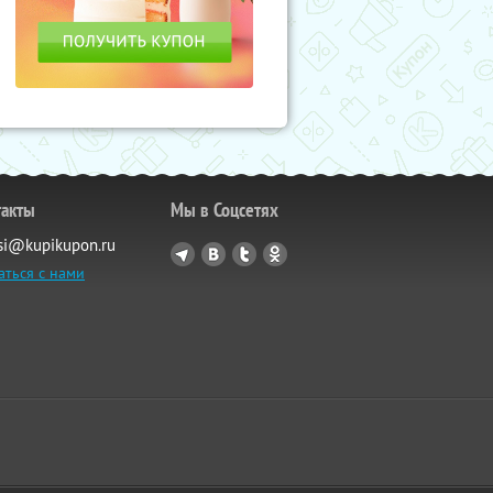
такты
Мы в Соцсетях
si@kupikupon.ru
аться с нами