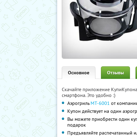
Основное
Отзывы
Скачайте приложение КупиКупон
смартфона. Это удобно :)
Аэрогриль
MT-6001
от компании
Купон действует на один аэрог
Вы можете приобрести один куп
подарок
Предъявляйте распечатанный и