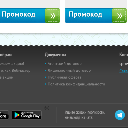
Промокод
Промокод
тнёрам
Документы
Кон
елаем акцию!
Агентский договор
spro
е, как Вебмастер
Лицензионный договор
Связ
е акции
Публичная оферта
Политика конфиденциальности
Ищите скидки поблизости,
не выходя из чата: