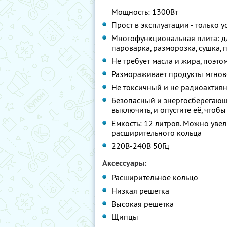
Мощность: 1300Вт
Прост в эксплуатации - только у
Многофункциональная плита: для
пароварка, разморозка, сушка, 
Не требует масла и жира, поэтом
Размораживает продукты мгнове
Не токсичный и не радиоактив
Безопасный и энергосберегающ
выключить, и опустите её, чтоб
Ёмкость: 12 литров. Можно уве
расширительного кольца
220В-240В 50Гц
Аксессуары:
Расширительное кольцо
Низкая решетка
Высокая решетка
Щипцы