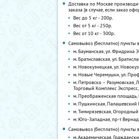
Доставка по Москве производи
заказа (в случае, если заказ оф
Вес до 5 кг - 200р.
Вес от 5 кг - 250р.
Вес от 10 кг - 300р.
Самовывоз (бесплатно) пункты в
м. Бауманская, ул. Фридриха Энг
м. Братиславская, ул. Братисла
м. Новокузнецкая, ул. Новоку
м. Новые Черемушки, ул. Проф
м. Петровско – Разумовская, Л
Торговый Комплекс Экспресс,
м. Преображенская площадь, 
м. Пушкинская, Палашевский М
м. Тимирязевская, Огородный п
м. Юго-Западная, пр-т Вернадс
Самовывоз (бесплатно) пункты в
м. Академическая, Гражданский 