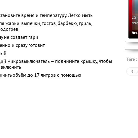
становите время и температуру. Легко мыть
25 
 жарки, выпечки, тостов, барбекю, гриль,
по
подогрев
Бе
у не создает гари
нно и сразу готовит
ный
Теги:
ий микровыключатель — поднимите крышку, чтобы
ы включить
Эле
личить объём до 17 литров с помощью