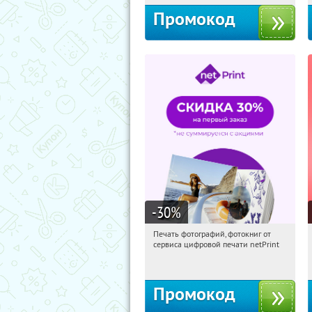
Промокод
-30
%
Печать фотографий, фотокниг от
08:45:45
Получили:
4
сервиса цифровой печати netPrint
Россия
Промокод