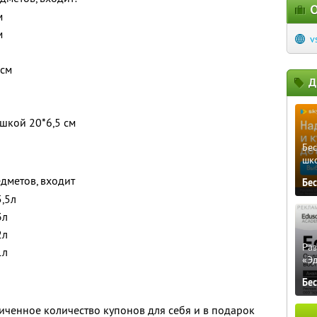
О
м
м
v
 см
Д
шкой 20*6,5 см
Бе
шк
дметов, входит
Бе
5,5л
3л
2л
Ра
1л
«Э
Бе
ченное количество купонов для себя и в подарок