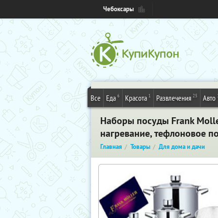
Чебоксары
6
1
25
Все
Еда
Красота
Развлечения
Авто
Наборы посуды Frank Moller
нагревание, тефлоновое п
Главная
Товары
Для дома и дачи