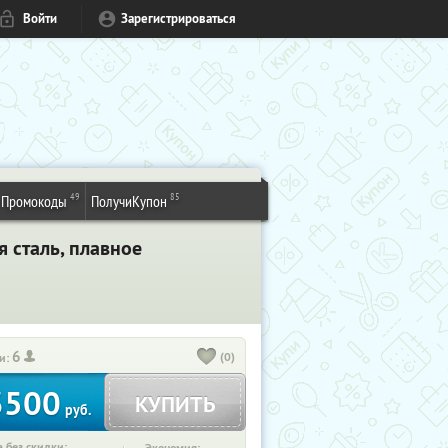
Войти
Зарегистрироваться
49
85
Промокоды
ПолучиКупон
я сталь, плавное
6
(0)
и:
3500
КУПИТЬ
руб.
 без скидки: