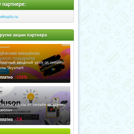
 партнере:
sekuplu.ru
ругие акции партнера
сплатный вводный урок от онлайн-
олы Skysmart
сплатно
-100%
зличные курсы от онлайн-академии
дюсон»
сплатно
-5%