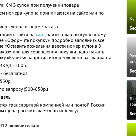
ли СМС-купон при получении товара
ем номера купона принимаются на сайте или по
Кур
омер купона в форме заказа
Бе
одимо: зайти на
сайт
, найти товар по купленному
лее «Оформить покупку», подробно заполнить все
ле «Оставить пожелания ввести номер купона 8
заказ» или для совершения покупки надо нажать
Ра
опку «Купить» напротив интересующего вас варианта
дне
МКАД - 500р.
Бе
- бесплатно!
 550р.
по запросу (500-650р.)
едель
Люб
тра
ется транспортной компанией или почтой России
м (цена рассчитывается по индексу)
Бе
2012 включительно