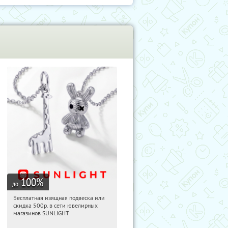
100
%
до
Бесплатная изящная подвеска или
08:45:45
Получили:
73
скидка 500р. в сети ювелирных
Россия
магазинов SUNLIGHT