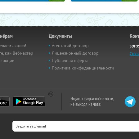
тнёрам
Документы
Кон
елаем акцию!
Агентский договор
spro
е, как Вебмастер
Лицензионный договор
Связ
е акции
Публичная оферта
Политика конфиденциальности
Ищите скидки поблизости,
не выходя из чата: