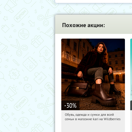
Похожие акции:
-30
%
Обувь, одежда и сумки для всей
08:45:45
Получили:
31
семьи в магазине kari на Wildberries
Россия