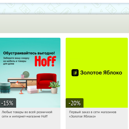
-15
%
-20
%
Любые товары во всей розничной
Первый заказ в сети магазинов
08:45:45
Получили:
83
08:45:45
Получи первым!
сети и интернет-магазине Hoff
«Золотое Яблоко»
Москва, 1-й Волоколамский проезд,
Россия
10с1