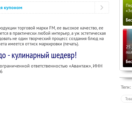
Пер
ся купоном
«З
Бе
одукции торговой марки FM, ее высокое качество, ее
тся в практически любой интерьер, а уж эстетическая
довать не один творческий процесс создания блюд на
ета имеется оттиск маркировки (печать).
25 
о - кулинарный шедевр!
по
Бе
 ограниченной ответственностью «Авантаж»,
ИНН
16
Теги:
Тов