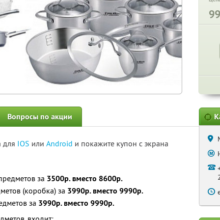
9
Вопросы по акции
К
а для
IOS
или
Android
и покажите купон с экрана
 предметов за
3500р. вместо 8600р.
дметов (коробка) за
3990р. вместо 9990р.
редметов за
3990р. вместо 9990р.
дметов, входит: