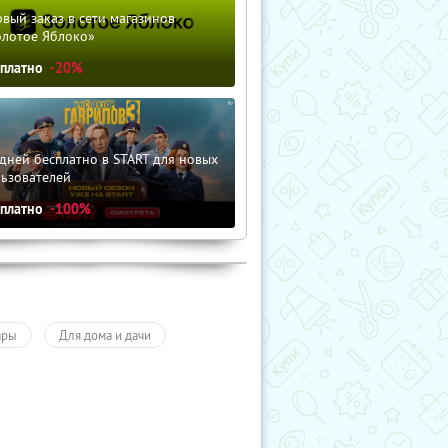
вый заказ в сети магазинов
олотое Яблоко»
сплатно
-20%
дней бесплатно в START для новых
льзователей
сплатно
-100%
ары
Для дома и дачи