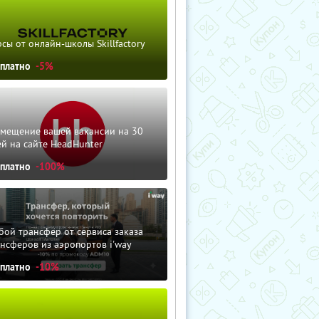
сы от онлайн-школы Skillfactory
сплатно
-5%
змещение вашей вакансии на 30
й на сайте HeadHunter
сплатно
-100%
ой трансфер от сервиса заказа
нсферов из аэропортов i'way
сплатно
-10%