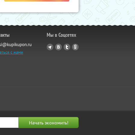
такты
Мы в Соцсетях
si@kupikupon.ru
аться с нами