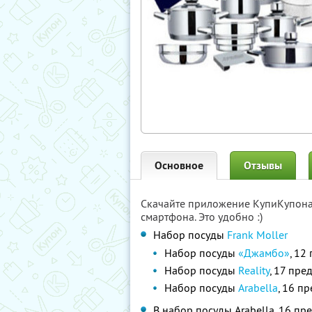
Основное
Отзывы
Скачайте приложение КупиКупон
смартфона. Это удобно :)
Набор посуды
Frank Moller
Набор посуды
«Джамбо»
, 12
Набор посуды
Reality
, 17 пре
Набор посуды
Arabella
, 16 п
В набор посуды Arabella, 16 пре