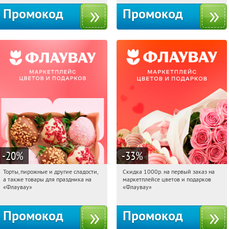
Промокод
Промокод
-20
%
-33
%
Торты, пирожные и другие сладости,
Скидка 1000р. на первый заказ на
08:45:45
Получили:
6
08:45:45
Получили:
18
а также товары для праздника на
маркетплейсе цветов и подарков
Россия
Россия
«Флаувау»
«Флаувау»
Промокод
Промокод