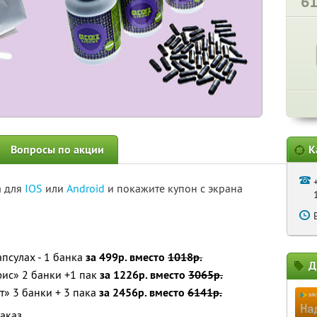
6
Вопросы по акции
К
а для
IOS
или
Android
и покажите купон с экрана
псулах - 1 банка
за 499р. вместо
1018р.
Д
ис» 2 банки +1 пак
за 1226р. вместо
3065р.
» 3 банки + 3 пака
за 2456р. вместо
6141р.
аказ.