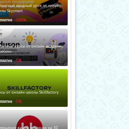
сплатный вводный урок от онлайн-
олы Skysmart
сплатно
-100%
зличные курсы от онлайн-академии
дюсон»
сплатно
-5%
сы от онлайн-школы Skillfactory
сплатно
-5%
змещение вашей вакансии на 30