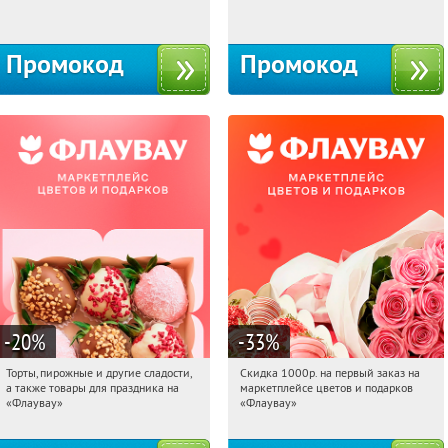
Москва, 1-й Волоколамский проезд,
Россия
10с1
Промокод
Промокод
-20
%
-33
%
Торты, пирожные и другие сладости,
Скидка 1000р. на первый заказ на
16:59:53
Получили:
6
16:59:53
Получили:
18
а также товары для праздника на
маркетплейсе цветов и подарков
Россия
Россия
«Флаувау»
«Флаувау»