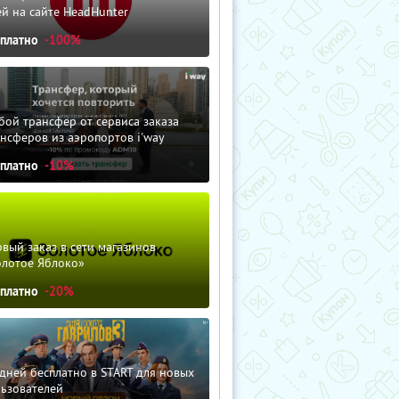
й на сайте HeadHunter
сплатно
-100%
ой трансфер от сервиса заказа
нсферов из аэропортов i'way
сплатно
-10%
вый заказ в сети магазинов
олотое Яблоко»
сплатно
-20%
дней бесплатно в START для новых
льзователей