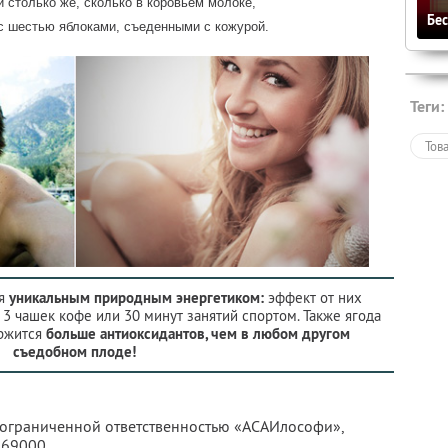
и столько же, сколько в коровьем молоке,
Бе
 с шестью яблоками, съеденными с кожурой.
Теги:
Тов
ся
уникальным природным энергетиком:
эффект от них
3 чашек кофе или 30 минут занятий спортом. Также ягода
ержится
больше антиоксидантов, чем в любом другом
съедобном плоде!
с ограниченной ответственностью «АСАИлософи»,
969000