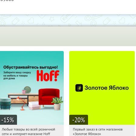
-15
%
-20
%
Любые товары во всей розничной
Первый заказ в сети магазинов
16:59:53
Получили:
83
16:59:53
Получи первым!
сети и интернет-магазине Hoff
«Золотое Яблоко»