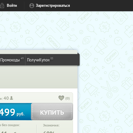
Войти
Зарегистрироваться
49
85
Промокоды
ПолучиКупон
40
(0)
и:
499
КУПИТЬ
руб.
 без скидки:
Экономия: