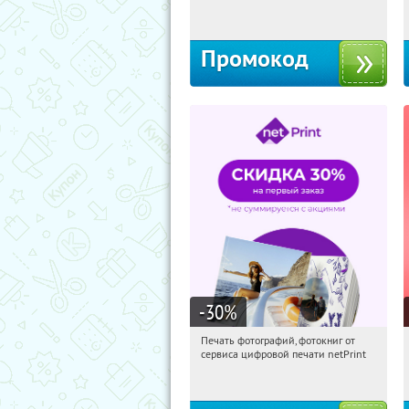
Россия
Промокод
-30
%
Печать фотографий, фотокниг от
16:59:53
Получили:
4
сервиса цифровой печати netPrint
Россия