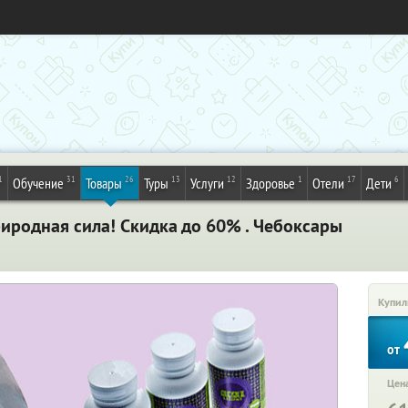
1
31
26
13
12
1
17
6
Обучение
Товары
Туры
Услуги
Здоровье
Отели
Дети
иродная сила! Скидка до 60% . Чебоксары
Купил
от
Цена