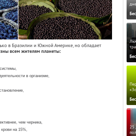
дне
Бе
Люб
лько в Бразилии и Южной Америке, но обладает
тра
зны всем жителям планеты:
Бе
 системы,
деятельности в организме,
Пер
«З
становление,
Бе
ктивнее, чем черника,
25 
 крови на 15%,
по