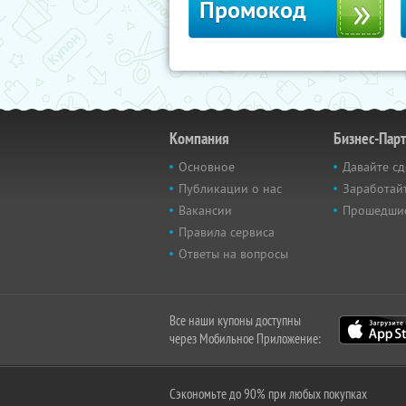
Промокод
Компания
Бизнес-Пар
Основное
Давайте сд
Публикации о нас
Заработайт
Вакансии
Прошедши
Правила сервиса
Ответы на вопросы
Все наши купоны доступны
через Мобильное Приложение:
Сэкономьте до 90% при любых покупках