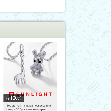
100
%
до
Бесплатная изящная подвеска или
16:59:53
Получили:
73
скидка 500р. в сети ювелирных