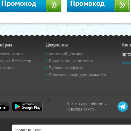
Промокод
Промокод
тнёрам
Документы
Кон
елаем акцию!
Агентский договор
spro
е, как Вебмастер
Лицензионный договор
Связ
е акции
Публичная оферта
Политика конфиденциальности
Ищите скидки поблизости,
не выходя из чата: