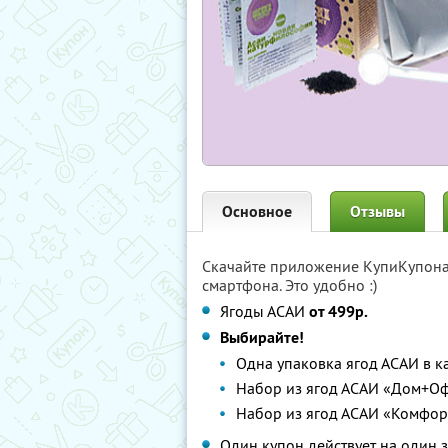
Основное
Отзывы
Скачайте приложение КупиКупон
смартфона. Это удобно :)
Ягоды АСАИ
от 499р.
Выбирайте!
Одна упаковка ягод АСАИ в ка
Набор из ягод АСАИ «Дом+Оф
Набор из ягод АСАИ «Комфорт
Один купон действует на один з