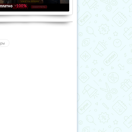
сплатно
-100%
ары