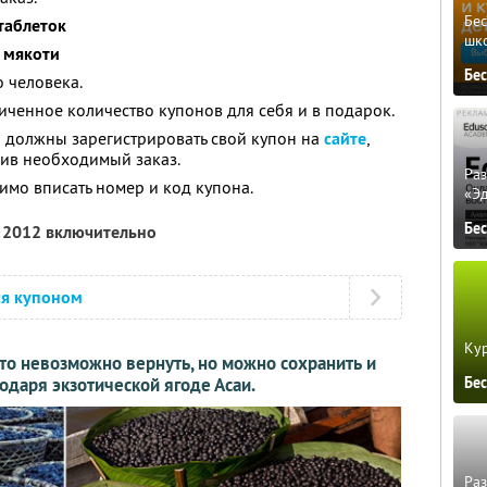
Бе
 таблеток
шк
. мякоти
Бе
 человека.
ченное количество купонов для себя и в подарок.
 должны зарегистрировать свой купон на
сайте
,
мив необходимый заказ.
Ра
мо вписать номер и код купона.
«Э
Бе
я 2012 включительно
ся купоном
Кур
что невозможно вернуть, но можно сохранить и
Бе
одаря экзотической ягоде Асаи.
Ра