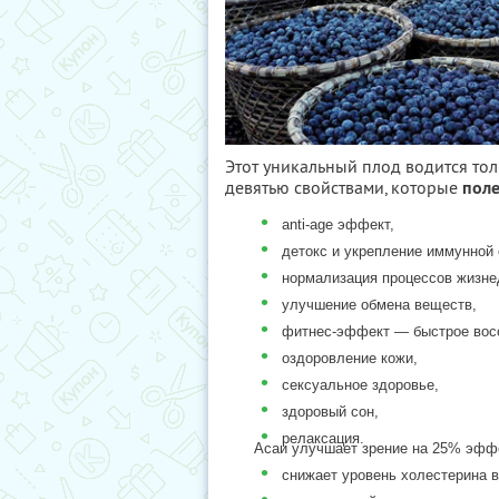
Этот уникальный плод водится то
девятью свойствами, которые
поле
•
anti-age эффект,
•
детокс и укрепление иммунной
•
нормализация процессов жизне
•
улучшение обмена веществ,
•
фитнес-эффект — быстрое вос
•
оздоровление кожи,
•
сексуальное здоровье,
•
здоровый сон,
•
релаксация.
Асаи улучшает зрение на 25% эффе
•
снижает уровень холестерина в
•