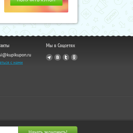
такты
Мы в Соцсетях
si@kupikupon.ru
аться с нами