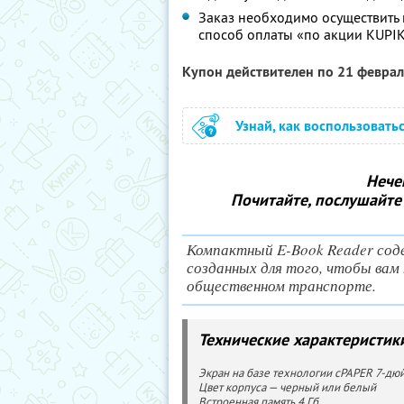
Заказ необходимо осуществить
способ оплаты «по акции KUPI
Купон действителен по 21 февра
Узнай, как воспользовать
Нече
Почитайте, послушайте м
Компактный E-Book Reader сод
созданных для того, чтобы вам 
общественном транспорте.
Технические характеристик
Экран на базе технологии cPAPER 7-дю
Цвет корпуса — черный или белый
Встроенная память 4 Гб