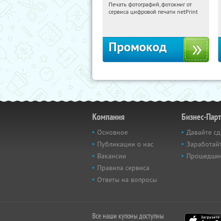
Печать фотографий, фотокниг от
21:20:12
Получили:
4
сервиса цифровой печати netPrint
Россия
Промокод
Компания
Бизнес-Пар
Основное
Давайте сд
Публикации о нас
Заработайт
Вакансии
Прошедши
Правила сервиса
Ответы на вопросы
Все наши купоны доступны