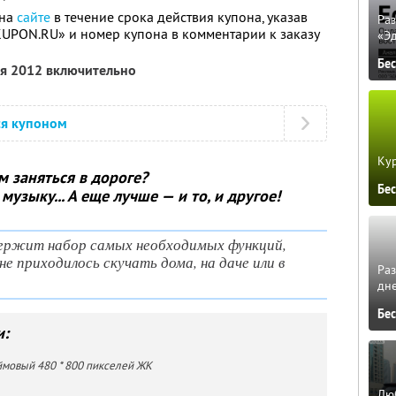
 на
сайте
в течение срока действия купона, указав
Ра
KUPON.RU» и номер купона в комментарии к заказу
«Э
Бе
ля 2012 включительно
ся купоном
Кур
м заняться в дороге?
Бе
узыку... А еще лучше — и то, и другое!
ержит набор самых необходимых функций,
не приходилось скучать дома, на даче или в
Ра
дне
Бе
и:
ймовый 480 * 800 пикселей ЖК
Люб