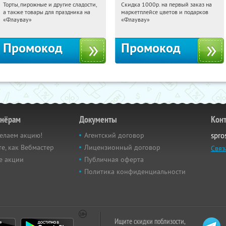
Торты, пирожные и другие сладости,
Скидка 1000р. на первый заказ на
21:20:12
Получили:
6
21:20:12
Получили:
18
а также товары для праздника на
маркетплейсе цветов и подарков
Россия
Россия
«Флаувау»
«Флаувау»
Промокод
Промокод
тнёрам
Документы
Кон
елаем акцию!
Агентский договор
spro
е, как Вебмастер
Лицензионный договор
Связ
е акции
Публичная оферта
Политика конфиденциальности
Ищите скидки поблизости,