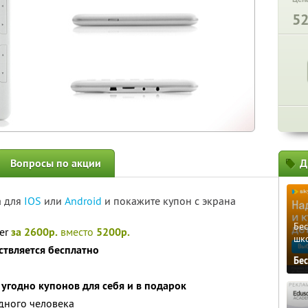
5
Вопросы по акции
Д
а для
IOS
или
Android
и покажите купон с экрана
Бе
der
за 2600р.
вместо
5200р.
шк
ствляется бесплатно
Бе
угодно купонов для себя и в подарок
дного человека