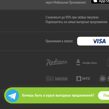
через Мобильное Приложение:
Сэкономьте до 90% при любых покупках
Подпишитесь на самые выгодные предложения
Принимаем к оплате:
Под
Хочешь быть в курсе выгодных предложений?
2010-2026 © КупиКупон. Все права защищены.
Все права на товарный знак "КупиКупон" и на сайт