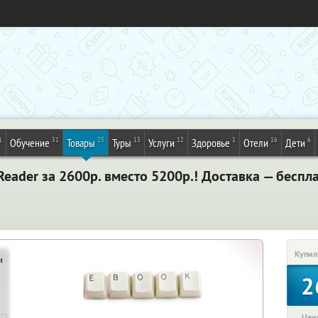
1
31
25
13
12
1
16
6
Обучение
Товары
Туры
Услуги
Здоровье
Отели
Дети
Reader за 2600р. вместо 5200р.! Доставка — беспл
Купил
2
Цена