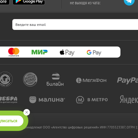
не выходя из чата:
писаться
 www.kupikupon.ru принадлежат OOO «Агентство цифровых решений» ИНН 7705523387, ОГРН