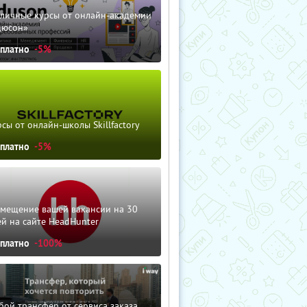
зличные курсы от онлайн-академии
дюсон»
сплатно
-5%
сы от онлайн-школы Skillfactory
сплатно
-5%
змещение вашей вакансии на 30
й на сайте HeadHunter
сплатно
-100%
ой трансфер от сервиса заказа