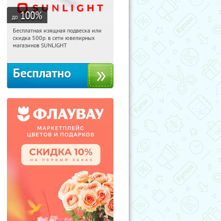
100
%
до
Бесплатная изящная подвеска или
21:20:12
Получили:
73
скидка 500р. в сети ювелирных
Россия
магазинов SUNLIGHT
Бесплатно