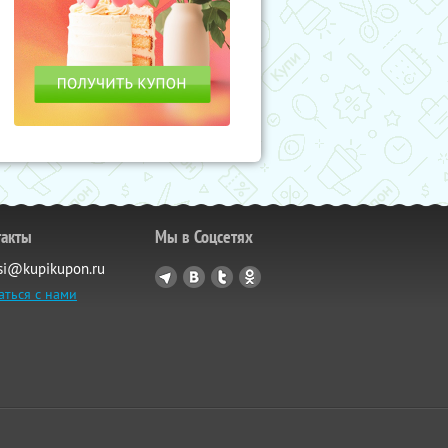
такты
Мы в Соцсетях
si@kupikupon.ru
аться с нами