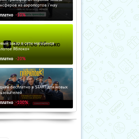
нсферов из аэропортов i'way
сплатно
-10%
вый заказ в сети магазинов
олотое Яблоко»
сплатно
-20%
дней бесплатно в START для новых
льзователей
сплатно
-100%