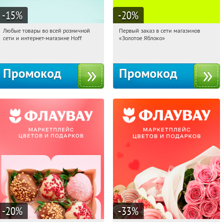
-15
%
-20
%
Любые товары во всей розничной
Первый заказ в сети магазинов
21:20:12
Получили:
83
21:20:12
Получи первым!
сети и интернет-магазине Hoff
«Золотое Яблоко»
Москва, 1-й Волоколамский проезд,
Россия
10с1
Промокод
Промокод
-20
%
-33
%