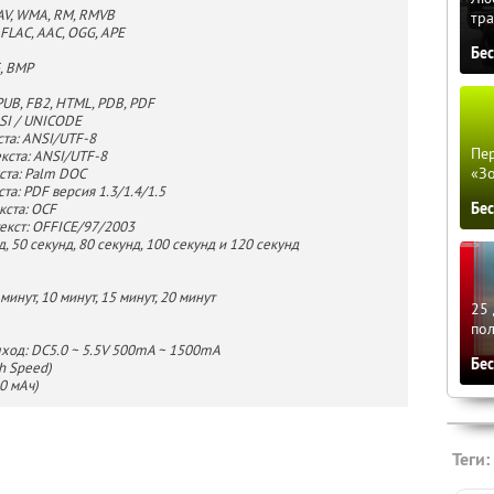
AV, WMA, RM, RMVB
тра
FLAC, AAC, OGG, APE
Бе
, BMP
UB, FB2, HTML, PDB, PDF
SI / UNICODE
та: ANSI/UTF-8
Пер
кста: ANSI/UTF-8
«З
ста: Palm DOC
а: PDF версия 1.3/1.4/1.5
Бе
кста: OCF
кст: OFFICE/97/2003
, 50 секунд, 80 секунд, 100 секунд и 120 секунд
инут, 10 минут, 15 минут, 20 минут
25 
по
выход: DC5.0 ~ 5.5V 500mA ~ 1500mA
Бе
h Speed)
0 мАч)
Теги: