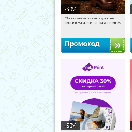
-30
%
Обувь, одежда и сумки для всей
21:20:12
Получи первым!
семьи в магазине kari на Wildberries
Россия
Промокод
-30
%