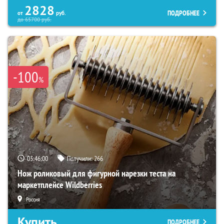
2828
ПОДРОБНЕЕ
от
руб.
до
65700
руб.
-100
%
03:45:58
Получили:
266
Нож роликовый для фигурной нарезки теста на
маркетплейсе Wildberries
Россия
Купить
ПОДРОБНЕЕ