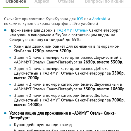
Основное
Адреса
Отзывы
Вопросы по акции
Скачайте приложение КупиКупона для
IOS
или
Android
и
покажите купон с экрана смартфона. Это удобно :)
Проживание для двоих в
«АЗИМУТ Отель»
Санкт-Петербург
или ужин в панорамном SkyBаr с потрясающим видом на
Северную столицу со скидкой до 65%:
Ужин для двоих или банкет для компании в панорамном
SkyBаr за
1290р. вместо 3700р.
2 дня и 1 ночь в номере категории Бизнес Двухместный в
«АЗИМУТ Отель» Санкт-Петербург за
2650р. вместо 5300р.
2 дня и 1 ночь в номере категории Бизнес ДеЛюкс
Двухместный в «АЗИМУТ Отель» Санкт-Петербург за
3500р.
вместо 7000р.
3 дня и 2 ночи в номере категории Бизнес Двухместный в
«АЗИМУТ Отель» Санкт-Петербург за
5300р. вместо 10600р.
3 дня и 2 ночи в номере категории Бизнес ДеЛюкс
Двухместный в «АЗИМУТ Отель» Санкт-Петербург за
7000р.
вместо 14000р
Условия акции для проживания в «АЗИМУТ Отель» Санкт-
Петербург:
Купон действует на один заезд
Купон действует на бронирование одного двухместного