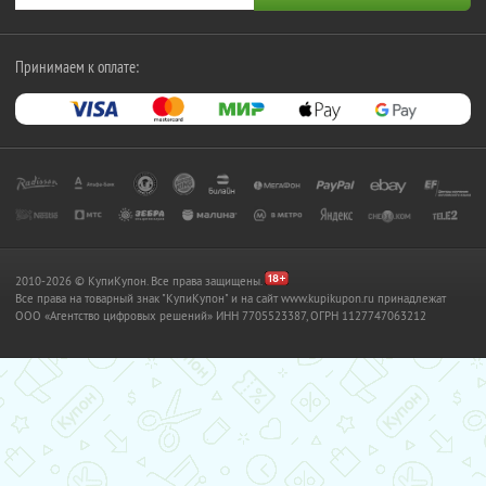
Принимаем к оплате:
2010-2026 © КупиКупон. Все права защищены.
Все права на товарный знак "КупиКупон" и на сайт www.kupikupon.ru принадлежат
OOO «Агентство цифровых решений» ИНН 7705523387, ОГРН 1127747063212