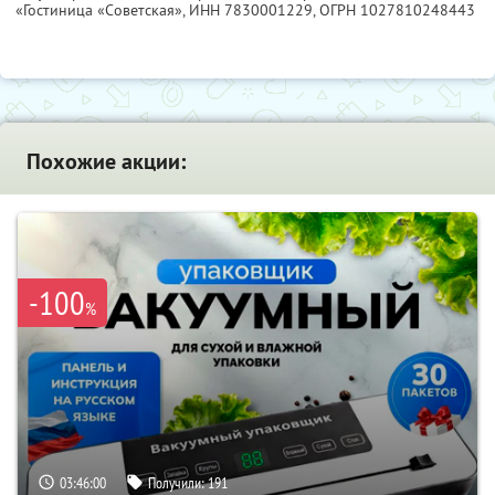
«Гостиница «Советская»,
ИНН 7830001229
, ОГРН 1027810248443
Похожие акции:
-100
%
03:45:58
Получили:
191