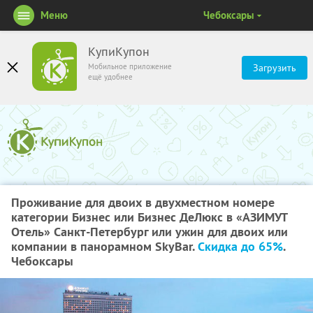
Меню
Чебоксары
КупиКупон
Мобильное приложение
Загрузить
ещё удобнее
Проживание для двоих в двухместном номере
категории Бизнес или Бизнес ДеЛюкс в «АЗИМУТ
Отель» Санкт-Петербург или ужин для двоих или
компании в панорамном SkyBаr.
Скидка до 65%
.
Чебоксары