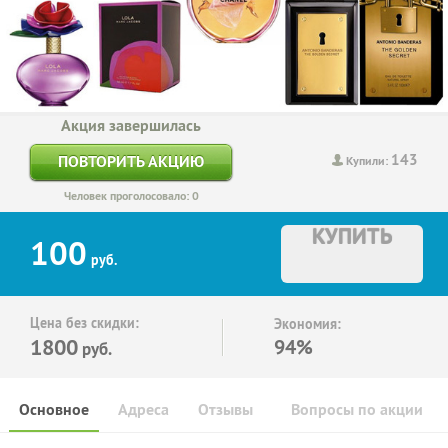
Акция завершилась
143
ПОВТОРИТЬ АКЦИЮ
Купили:
Человек проголосовало: 0
КУПИТЬ
100
руб.
Цена без скидки:
Экономия:
1800
94%
руб.
Основное
Адреса
Отзывы
Вопросы по акции