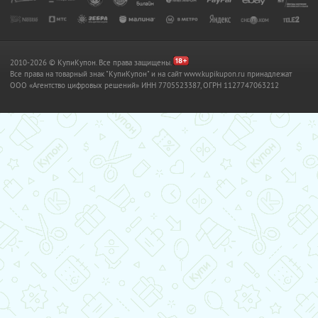
2010-2026 © КупиКупон. Все права защищены.
Все права на товарный знак "КупиКупон" и на сайт www.kupikupon.ru принадлежат
OOO «Агентство цифровых решений» ИНН 7705523387, ОГРН 1127747063212