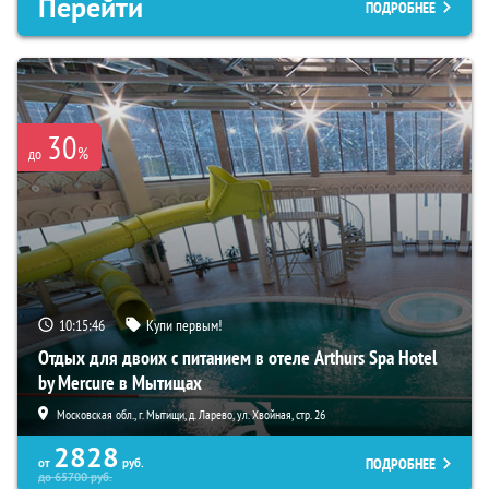
Перейти
ПОДРОБНЕЕ
30
%
до
10:15:45
Купи первым!
Отдых для двоих с питанием в отеле Arthurs Spa Hotel
by Mercure в Мытищах
Московская обл., г. Мытищи, д. Ларево, ул. Хвойная, стр. 26
2828
ПОДРОБНЕЕ
от
руб.
до
65700
руб.