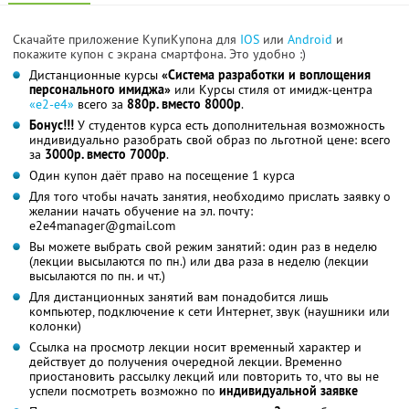
Скачайте приложение КупиКупона для
IOS
или
Android
и
покажите купон с экрана смартфона. Это удобно :)
Дистанционные курсы
«Система разработки и воплощения
персонального имиджа»
или Курсы стиля от имидж-центра
«е2-е4»
всего за
880р. вместо 8000р
.
Бонус!!!
У студентов курса есть дополнительная возможность
индивидуально разобрать свой образ по льготной цене: всего
за
3000р. вместо 7000р
.
Один купон даёт право на посещение 1 курса
Для того чтобы начать занятия, необходимо прислать заявку о
желании начать обучение на эл. почту:
e2e4manager@gmail.com
Вы можете выбрать свой режим занятий: один раз в неделю
(лекции высылаются по пн.) или два раза в неделю (лекции
высылаются по пн. и чт.)
Для дистанционных занятий вам понадобится лишь
компьютер, подключение к сети Интернет, звук (наушники или
колонки)
Ссылка на просмотр лекции носит временный характер и
действует до получения очередной лекции. Временно
приостановить рассылку лекций или повторить то, что вы не
успели посмотреть возможно по
индивидуальной заявке