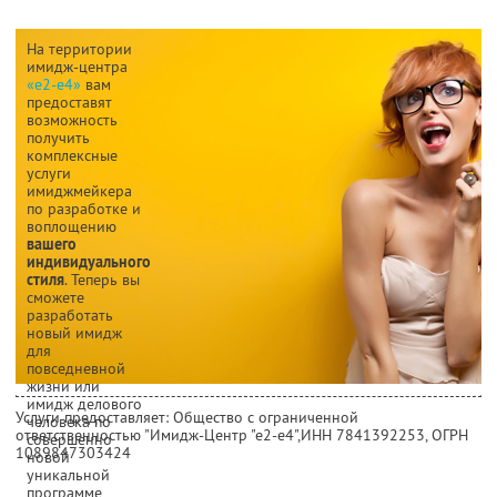
На территории
имидж-центра
«е2-е4»
вам
предоставят
возможность
получить
комплексные
услуги
имиджмейкера
по разработке и
воплощению
вашего
индивидуального
стиля
. Теперь вы
сможете
разработать
новый имидж
для
повседневной
жизни или
имидж делового
Услуги предоставляет: Общество с ограниченной
человека по
ответственностью "Имидж-Центр "е2-е4",
ИНН 7841392253
, ОГРН
совершенно
1089847303424
новой
уникальной
программе