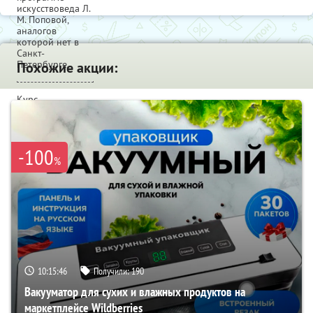
искусствоведа Л.
М. Поповой,
аналогов
которой нет в
Санкт-
Петербурге.
Похожие акции:
Курс
предназначен
для будущих
профессионалов
в области
-100
имидж-
%
стилистики для
тех, кто работает
над созданием
визуальных
образов
(парикмахеров,
визажистов,
модельеров,
фотографов, и
т.д.), а также для
10:15:45
Получили:
190
всех, кто
интересуется
Вакууматор для сухих и влажных продуктов на
вопросами
маркетплейсе Wildberries
имиджа для себя.