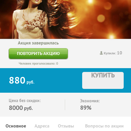
Акция завершилась
10
ПОВТОРИТЬ АКЦИЮ
Купили:
Человек проголосовало: 0
КУПИТЬ
880
руб.
Цена без скидки:
Экономия:
8000
89%
руб.
Основное
Адреса
Отзывы
Вопросы по акции