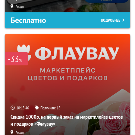
Будьте всегда
Россия
прекрасны!
Бесплатно
ПОДРОБНЕЕ
-33
%
10:15:45
Получили:
18
Скидка 1000р. на первый заказ на маркетплейсе цветов
и подарков «Флаувау»
Россия