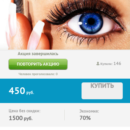
Акция завершилась
146
ПОВТОРИТЬ АКЦИЮ
Купили:
Человек проголосовало: 0
КУПИТЬ
450
руб.
Цена без скидки:
Экономия:
1500
70%
руб.