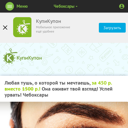
Меню
Чебоксары
КупиКупон
Мобильное приложение
Загрузить
ещё удобнее
Любая тушь, о которой ты мечтаешь,
за 450 р.
вместо
1500
р.!
Она оживит твой взгляд! Успей
урвать! Чебоксары