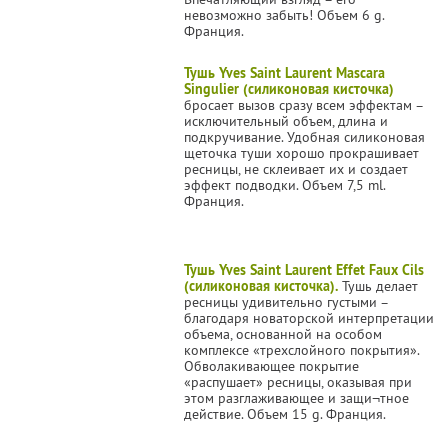
невозможно забыть! Объем 6 g.
Франция.
Тушь Yves Saint Laurent Mascara
Singulier (силиконовая кисточка)
бросает вызов сразу всем эффектам –
исключительный объем, длина и
подкручивание. Удобная силиконовая
щеточка туши хорошо прокрашивает
ресницы, не склеивает их и создает
эффект подводки. Объем 7,5 ml.
Франция.
Тушь Yves Saint Laurent Effet Faux Cils
(силиконовая кисточка).
Тушь делает
ресницы удивительно густыми –
благодаря новаторской интерпретации
объема, основанной на особом
комплексе «трехслойного покрытия».
Обволакивающее покрытие
«распушает» ресницы, оказывая при
этом разглаживающее и защи¬тное
действие. Объем 15 g. Франция.