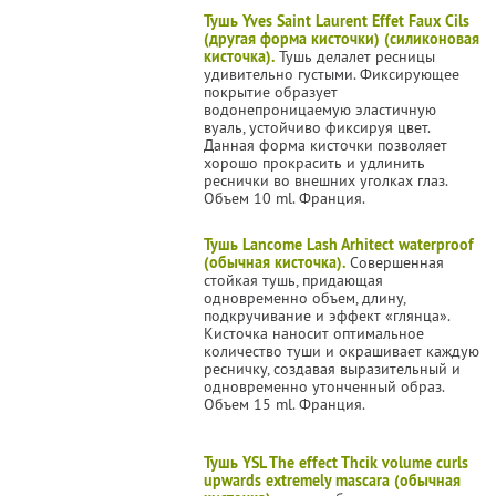
Тушь Yves Saint Laurent Effet Faux Cils
(другая форма кисточки) (силиконовая
кисточка).
Тушь делалет ресницы
удивительно густыми. Фиксирующее
покрытие образует
водонепроницаемую эластичную
вуаль, устойчиво фиксируя цвет.
Данная форма кисточки позволяет
хорошо прокрасить и удлинить
реснички во внешних уголках глаз.
Объем 10 ml. Франция.
Тушь Lancome Lash Arhitect waterproof
(обычная кисточка).
Совершенная
стойкая тушь, придающая
одновременно объем, длину,
подкручивание и эффект «глянца».
Кисточка наносит оптимальное
количество туши и окрашивает каждую
ресничку, создавая выразительный и
одновременно утонченный образ.
Объем 15 ml. Франция.
Тушь YSL The effect Thcik volume curls
upwards extremely mascara (обычная