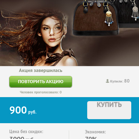
Акция завершилась
80
ПОВТОРИТЬ АКЦИЮ
Купили:
Человек проголосовало: 0
КУПИТЬ
900
руб.
Цена без скидки:
Экономия:
3000
70%