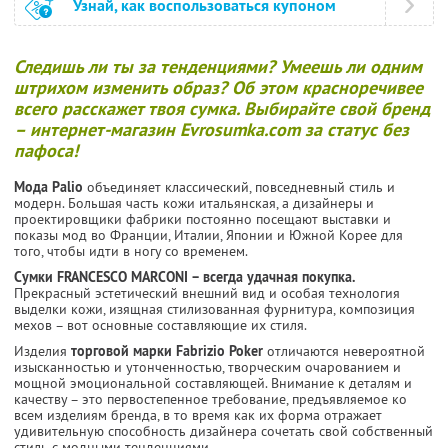
Узнай, как воспользоваться купоном
Следишь ли ты за тенденциями? Умеешь ли одним
штрихом изменить образ? Об этом красноречивее
всего расскажет твоя сумка.
Выбирайте свой бренд
– интернет-магазин Evrosumka.com за статус без
пафоса!
Мода Palio
объединяет классический, повседневный стиль и
модерн. Большая часть кожи итальянская, а дизайнеры и
проектировщики фабрики постоянно посещают выставки и
показы мод во Франции, Италии, Японии и Южной Корее для
того, чтобы идти в ногу со временем.
Сумки FRANCESCO MARCONI – всегда удачная покупка.
Прекрасный эстетический внешний вид и особая технология
выделки кожи, изящная стилизованная фурнитура, композиция
мехов – вот основные составляющие их стиля.
Изделия
торговой марки Fabrizio Poker
отличаются невероятной
изысканностью и утонченностью, творческим очарованием и
мощной эмоциональной составляющей. Внимание к деталям и
качеству – это первостепенное требование, предъявляемое ко
всем изделиям бренда, в то время как их форма отражает
удивительную способность дизайнера сочетать свой собственный
стиль с модными тенденциями.