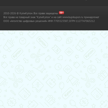
2010-2026 © КупиКупон. Все права защищены.
Все права на товарный знак "КупиКупон" и на сайт www.kupikupon.ru принадлежат
OOO «Агентство цифровых решений» ИНН 7705523387, ОГРН 1127747063212