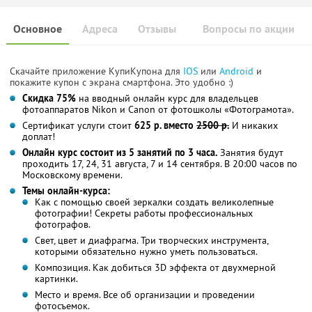
Основное
Адреса
Отзывы
Вопросы по акции
Скачайте приложение КупиКупона для
IOS
или
Android
и
покажите купон с экрана смартфона. Это удобно :)
Скидка 75%
на вводный онлайн курс для владельцев
фотоаппаратов Nikon и Сanon от фотошколы «Фотограмота».
Сертификат услуги стоит
625 р. вместо
2500 р.
И никаких
доплат!
Онлайн курс состоит из 5 занятий по 3 часа.
Занятия будут
проходить 17, 24, 31 августа, 7 и 14 сентября. В 20:00 часов по
Московскому времени.
Темы онлайн-курса:
Как с помощью своей зеркалки создать великолепные
фотографии! Секреты работы профессиональных
фотографов.
Свет, цвет и диафрагма. Три творческих инструмента,
которыми обязательно нужно уметь пользоваться.
Композиция. Как добиться 3D эффекта от двухмерной
картинки.
Место и время. Все об организации и проведении
фотосъемок.