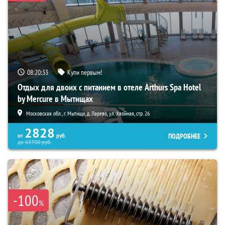
08:20:32
Купи первым!
Отдых для двоих с питанием в отеле Arthurs Spa Hotel
by Mercure в Мытищах
Московская обл., г. Мытищи, д. Ларево, ул. Хвойная, стр. 26
2828
ПОДРОБНЕЕ
от
руб.
до
65700
руб.
-100
%