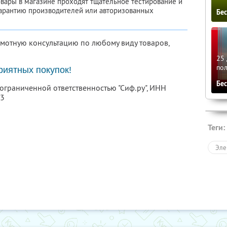
овары в магазине проходят тщательное тестирование и
гарантию производителей или авторизованных
Бе
мотную консультацию по любому виду товаров,
25 
по
риятных покупок!
Бе
 ограниченной ответственностью "Сиф.ру",
ИНН
03
Теги:
Эле