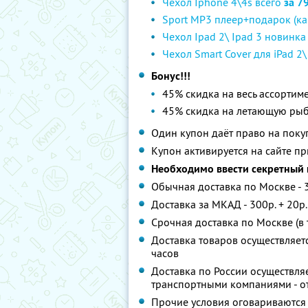
Чехол Iphone 4\4s всего
за 7
Sport MP3 плеер+подарок (ка
Чехол Ipad 2\ Ipad 3 новинка
Чехол Smart Cover для iPad 2
Бонус!!!
45% скидка на весь ассортим
45% скидка на летающую ры
Один купон даёт право на поку
Купон активируется на сайте п
Необходимо ввести секретный 
Обычная доставка по Москве - 
Доставка за МКАД - 300р. + 20р.
Срочная доставка по Москве (в т
Доставка товаров осуществляетс
часов
Доставка по России осуществляе
транспортными компаниями - от
Прочие условия оговариваются