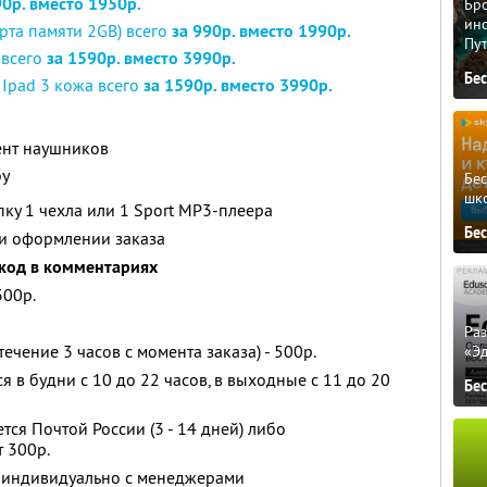
90р. вместо 1950р.
Бро
ино
рта памяти 2GB) всего
за 990р. вместо 1990р.
Пу
 всего
за 1590р. вместо 3990р.
Бе
\ Ipad 3 кожа всего
за 1590р. вместо 3990р.
ент наушников
бу
Бе
шк
пку 1 чехла или 1 Sport MP3-плеера
Бе
ри оформлении заказа
код в комментариях
300р.
Ра
ечение 3 часов с момента заказа) - 500р.
«Э
я в будни с 10 до 22 часов, в выходные с 11 до 20
Бе
тся Почтой России (3 - 14 дней) либо
 300р.
 индивидуально с менеджерами