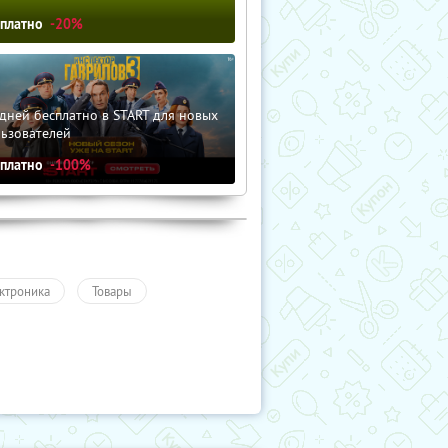
сплатно
-20%
дней бесплатно в START для новых
льзователей
сплатно
-100%
ктроника
Товары