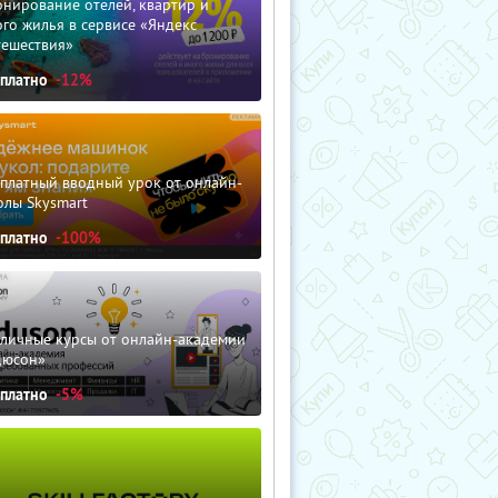
нирование отелей, квартир и
го жилья в сервисе «Яндекс
тешествия»
сплатно
-12%
сплатный вводный урок от онлайн-
олы Skysmart
сплатно
-100%
зличные курсы от онлайн-академии
дюсон»
сплатно
-5%