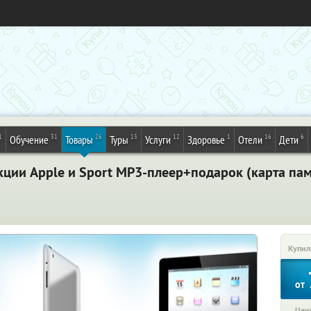
1
31
26
13
12
1
16
6
Обучение
Товары
Туры
Услуги
Здоровье
Отели
Дети
ции Apple и Sport MP3-плеер+подарок (карта пам
Купил
от
Цена