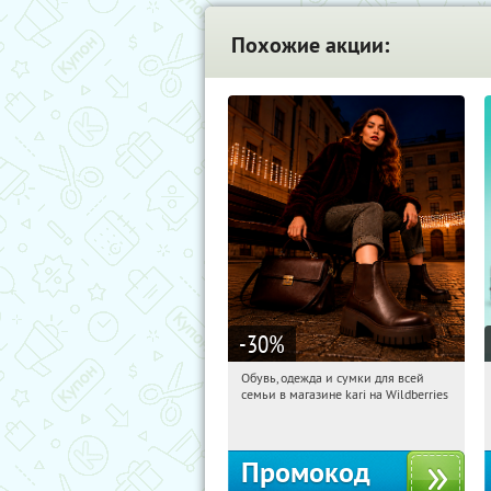
Похожие акции:
-30
%
Обувь, одежда и сумки для всей
06:19:37
Получили:
32
семьи в магазине kari на Wildberries
Россия
Промокод