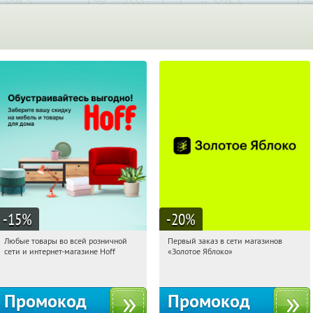
-15
%
-20
%
Любые товары во всей розничной
Первый заказ в сети магазинов
06:19:37
Получили:
83
06:19:37
Получи первым!
сети и интернет-магазине Hoff
«Золотое Яблоко»
Москва, 1-й Волоколамский проезд,
Россия
10с1
Промокод
Промокод