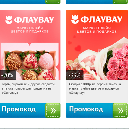
-20
%
-33
%
Торты, пирожные и другие сладости,
Скидка 1000р. на первый заказ на
06:19:37
Получили:
6
06:19:37
Получили:
18
а также товары для праздника на
маркетплейсе цветов и подарков
Россия
Россия
«Флаувау»
«Флаувау»
Промокод
Промокод