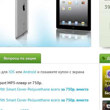
3
Вопросы по акции
Д
а для
IOS
или
Android
и покажите купон с экрана
Бро
пол
port MP3-плеер от 750р.
Пу
With Smart Cover-Polyurethane всего
за 750р. вместо
Бе
With Smart Cover-Polyurethane всего
за 750р. вместо