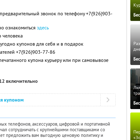
Кур
предварительный звонок по телефону +7(926)903-
Бе
но ознакомиться
здесь
о человека
угодно купонов для себя и в подарок
Ра
дне
ателей +7(926)903-77-86
Бе
ечатанного купона курьеру или при самовывозе
012 включительно
Люб
тра
ся купоном
Бе
ых телефонов, аксессуаров, цифровой и портативной
начал сотрудничать с крупнейшими поставщиками со
Пер
жет предложить вам выгодную ценовую политику и
«З