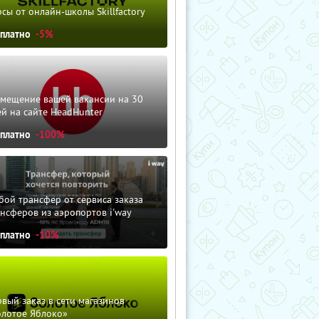
сы от онлайн-школы Skillfactory
сплатно
-5%
змещение вашей вакансии на 30
й на сайте HeadHunter
сплатно
-100%
ой трансфер от сервиса заказа
нсферов из аэропортов i'way
сплатно
-10%
вый заказ в сети магазинов
олотое Яблоко»