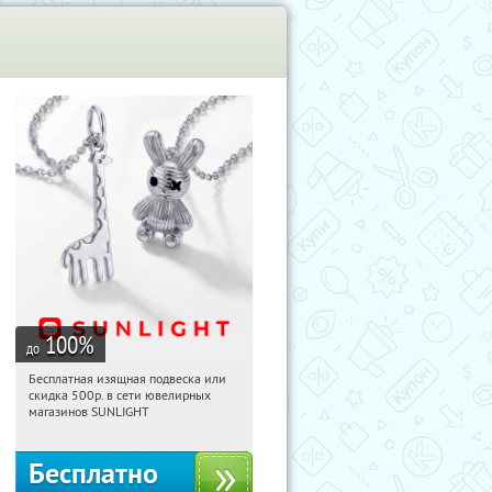
100
%
до
Бесплатная изящная подвеска или
06:19:37
Получили:
74
скидка 500р. в сети ювелирных
Россия
магазинов SUNLIGHT
Бесплатно