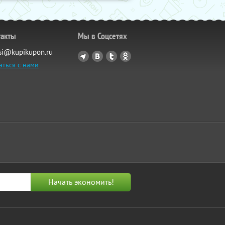
такты
Мы в Соцсетях
si@kupikupon.ru
аться с нами