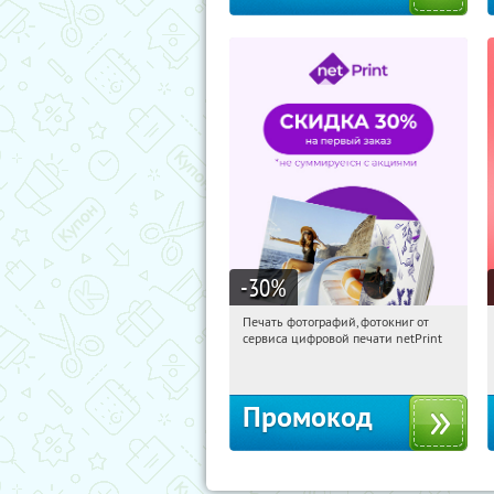
-30
%
Печать фотографий, фотокниг от
06:19:37
Получили:
4
сервиса цифровой печати netPrint
Россия
Промокод