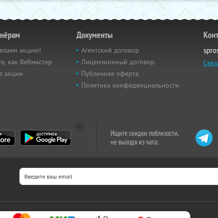
тнёрам
Документы
Кон
елаем акцию!
Агентский договор
spro
е, как Вебмастер
Лицензионный договор
Связ
е акции
Публичная оферта
Политика конфиденциальности
Ищите скидки поблизости,
не выходя из чата: