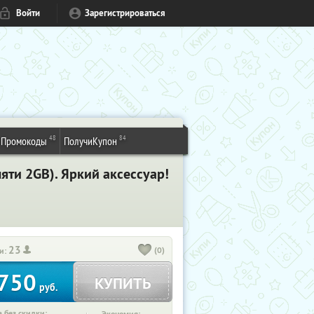
Войти
Зарегистрироваться
48
84
Промокоды
ПолучиКупон
яти 2GB). Яркий аксессуар!
23
(0)
и:
750
КУПИТЬ
руб.
 без скидки: