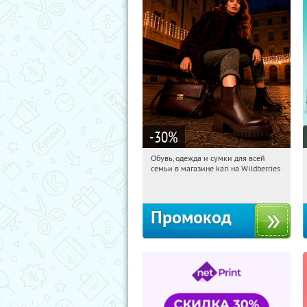
-30
%
Обувь, одежда и сумки для всей
15:14:21
Получили:
32
семьи в магазине kari на Wildberries
Россия
Промокод