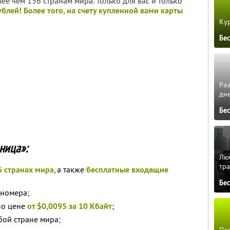
е чем 156 странам мира. Только для вас и только
ублей! Более того, на счету купленной вами карты
Кур
Бе
Ра
дне
Бе
ница»:
Люб
тра
6 странах мира
, а также
бесплатные входящие
Бе
 номера;
по цене
от $0,0095 за 10 Кбайт
;
ой стране мира;
Пер