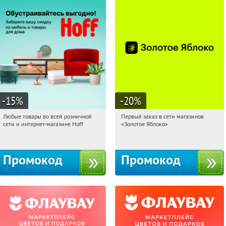
-15
%
-20
%
Любые товары во всей розничной
Первый заказ в сети магазинов
15:14:21
Получили:
83
15:14:21
Получи первым!
сети и интернет-магазине Hoff
«Золотое Яблоко»
Москва, 1-й Волоколамский проезд,
Россия
10с1
Промокод
Промокод