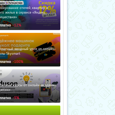
нирование отелей, квартир и
го жилья в сервисе «Яндекс
тешествия»
сплатно
-12%
сплатный вводный урок от онлайн-
олы Skysmart
сплатно
-100%
зличные курсы от онлайн-академии
дюсон»
сплатно
-5%