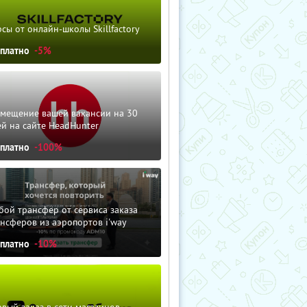
сы от онлайн-школы Skillfactory
сплатно
-5%
змещение вашей вакансии на 30
й на сайте HeadHunter
сплатно
-100%
ой трансфер от сервиса заказа
нсферов из аэропортов i'way
сплатно
-10%
вый заказ в сети магазинов