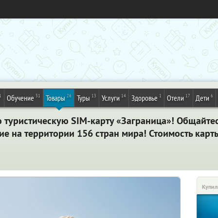
1
31
26
13
14
1
17
6
Обучение
Товары
Туры
Услуги
Здоровье
Отели
Дети
туристическую SIM-карту «Заграница»! Общайтесь
е на территории 156 стран мира! Стоимость карт
Купил