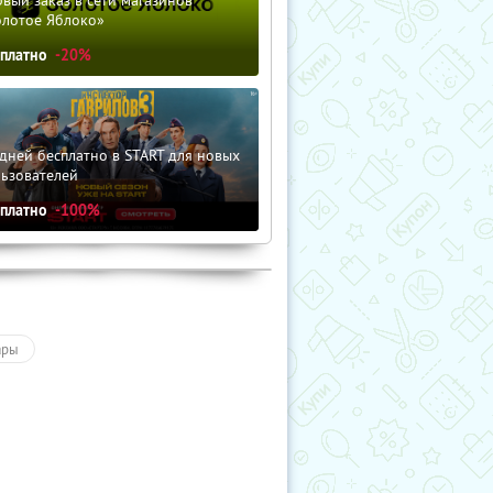
олотое Яблоко»
сплатно
-20%
дней бесплатно в START для новых
льзователей
сплатно
-100%
ары