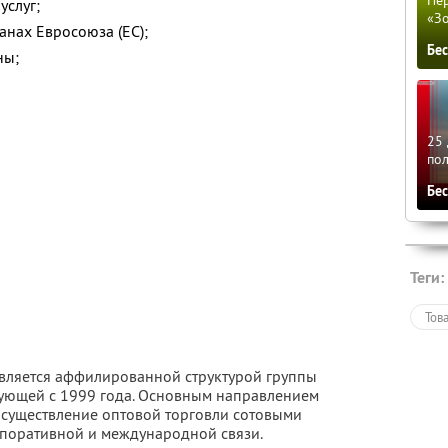
услуг;
«З
анах Евросоюза (ЕС);
Бе
ны;
25 
по
Бе
Теги:
Тов
вляется аффилированной структурой группы
вующей с 1999 года. Основным направлением
осуществление оптовой торговли сотовыми
рпоративной и международной связи.