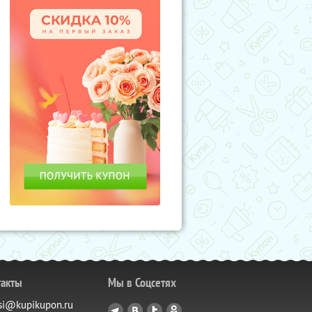
такты
Мы в Соцсетях
si@kupikupon.ru