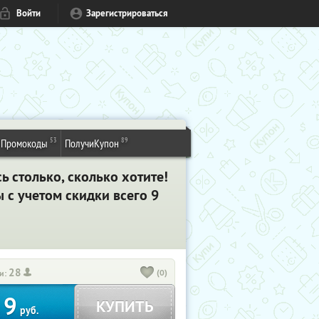
Войти
Зарегистрироваться
53
89
Промокоды
ПолучиКупон
 столько, сколько хотите!
ы с учетом скидки
всего 9
28
(0)
и:
9
КУПИТЬ
руб.