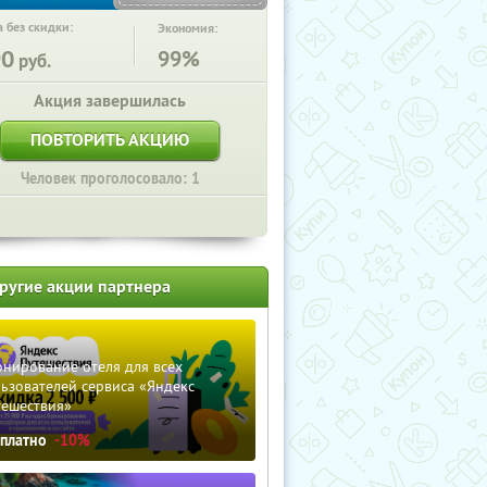
 без скидки:
Экономия:
90
99%
руб.
Акция завершилась
ПОВТОРИТЬ АКЦИЮ
Человек проголосовало: 1
ругие акции партнера
нирование отеля для всех
ьзователей сервиса «Яндекс
тешествия»
сплатно
-10%