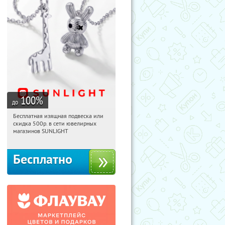
100
%
до
Бесплатная изящная подвеска или
15:14:21
Получили:
74
скидка 500р. в сети ювелирных
Россия
магазинов SUNLIGHT
Бесплатно