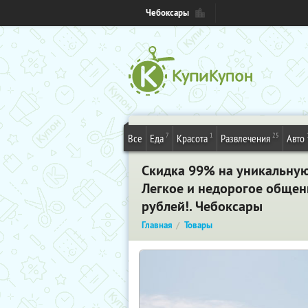
Чебоксары
7
1
25
Все
Еда
Красота
Развлечения
Авто
Скидка 99%
на уникальную 
Легкое и недорогое общени
рублей!
. Чебоксары
Главная
Товары