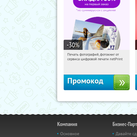
-30
%
Печать фотографий, фотокниг от
15:14:21
Получили:
4
сервиса цифровой печати netPrint
Россия
Промокод
Компания
Бизнес-Пар
Основное
Давайте сд