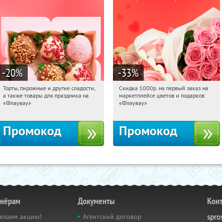
-20
%
-33
%
Торты, пирожные и другие сладости,
Скидка 1000р. на первый заказ на
15:14:21
Получили:
6
15:14:21
Получили:
18
а также товары для праздника на
маркетплейсе цветов и подарков
Россия
Россия
«Флаувау»
«Флаувау»
Промокод
Промокод
тнёрам
Документы
Кон
елаем акцию!
Агентский договор
spro