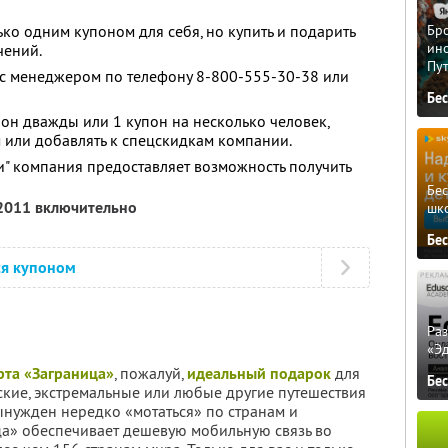
ко одним купоном для себя, но купить и подарить
Бро
ино
ичений.
Пу
 с менеджером по телефону 8-800-555-30-38 или
Бе
он дважды или 1 купон на несколько человек,
 или добавлять к спецскидкам компании.
и" компания предоставляет возможность получить
Бе
 2011 включительно
шк
Бе
ся купоном
Ра
«Э
рта «Заграница»
, пожалуй,
идеальный подарок
для
Бе
еские, экстремальные или любые другие путешествия
нужден нередко «мотаться» по странам и
ца» обеспечивает дешевую мобильную связь во