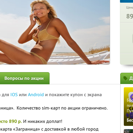
Цена
8
Вопросы по акции
Д
а для
IOS
или
Android
и покажите купон с экрана
Бро
пол
аница». Количество sim-карт по акции ограничено.
Пу
Бе
есто 890 р.
И никаких доплат!
-карта «Заграница» с доставкой в любой город