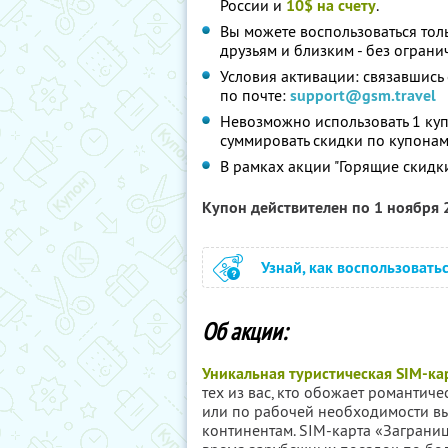
России и
10$ на счету
.
Вы можете воспользоваться толь
друзьям и близким - без огран
Условия активации: связавшись
по почте:
support@gsm.travel
Невозможно использовать 1 куп
суммировать скидки по купонам
В рамках акции "Горящие скидк
Купон действителен по 1 ноября
Узнай, как воспользовать
Об акции:
Уникальная туристическая SIM-ка
тех из вас, кто обожает романтич
или по рабочей необходимости вы
континентам. SIM-карта «Заграни