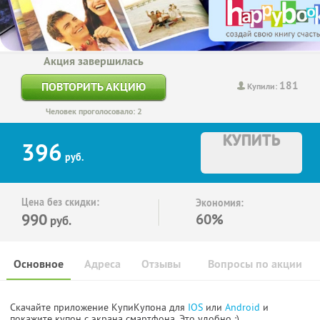
Акция завершилась
181
ПОВТОРИТЬ АКЦИЮ
Купили:
Человек проголосовало: 2
КУПИТЬ
396
руб.
Цена без скидки:
Экономия:
990
60%
руб.
Основное
Адреса
Отзывы
Вопросы по акции
Скачайте приложение КупиКупона для
IOS
или
Android
и
покажите купон с экрана смартфона. Это удобно :)