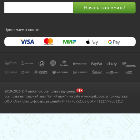
Принимаем к оплате:
2010-2026 © КупиКупон. Все права защищены.
Все права на товарный знак "КупиКупон" и на сайт www.kupikupon.ru принадлежат
OOO «Агентство цифровых решений» ИНН 7705523387, ОГРН 1127747063212