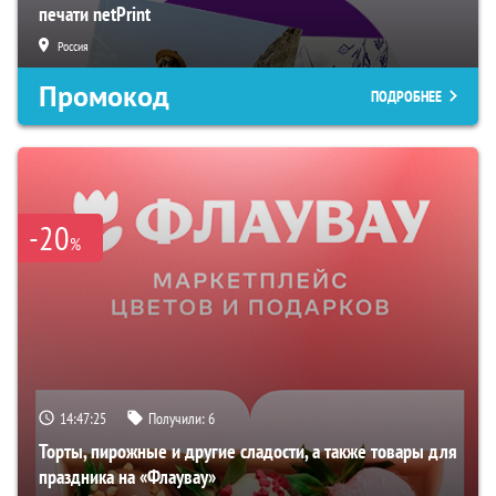
печати netPrint
Россия
Промокод
ПОДРОБНЕЕ
-20
%
14:47:24
Получили:
6
Торты, пирожные и другие сладости, а также товары для
праздника на «Флаувау»