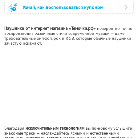
Узнай, как воспользоваться купоном
Наушники от интернет магазина «Темочки.рф»
невероятно точно
воспроизводят различные стили современной музыки — даже
требовательные хип-хоп, рок и R&B, которые обычные наушники
зачастую искажают.
Благодаря
исключительным технологиям
вы по-новому услышите
знакомые треки — наслаждайтесь ясными и естественными
средними частотами, детализированными высокими и глубокими