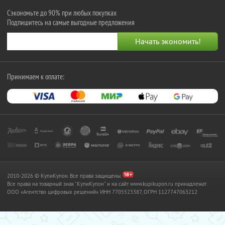
Сэкономьте до 90% при любых покупках
Подпишитесь на самые выгодные предложения
Принимаем к оплате:
2010-2026 © КупиКупон. Все права защищены.
Все права на товарный знак "КупиКупон" и на сайт www.kupikupon.ru принадлежат
OOO «Агентство цифровых решений» ИНН 7705523387, ОГРН 1127747063212