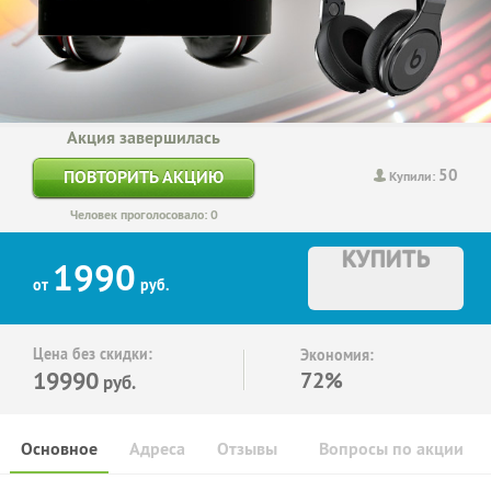
Акция завершилась
50
ПОВТОРИТЬ АКЦИЮ
Купили:
Человек проголосовало: 0
КУПИТЬ
1990
от
руб.
Цена без скидки:
Экономия:
19990
72%
руб.
Основное
Адреса
Отзывы
Вопросы по акции