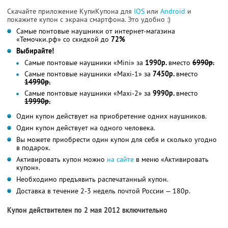
Скачайте приложение КупиКупона для
IOS
или
Android
и
покажите купон с экрана смартфона. Это удобно :)
Самые понтовые наушники от интернет-магазина
«Темочки.рф» со скидкой до
72%
Выбирайте!
Самые понтовые наушники «Mini» за
1990р.
вместо
6990р.
Самые понтовые наушники «Maxi-1» за
7450р.
вместо
14990р.
Самые понтовые наушники «Maxi-2» за
9990р.
вместо
19990р.
Один купон действует на приобретение одних наушников.
Один купон действует на одного человека.
Вы можете приобрести один купон для себя и сколько угодно
в подарок.
Активировать купон можно
на сайте
в меню «Активировать
купон».
Необходимо предъявить распечатанный купон.
Доставка в течение 2-3 недель почтой России — 180р.
Купон действителен по 2 мая 2012 включительно