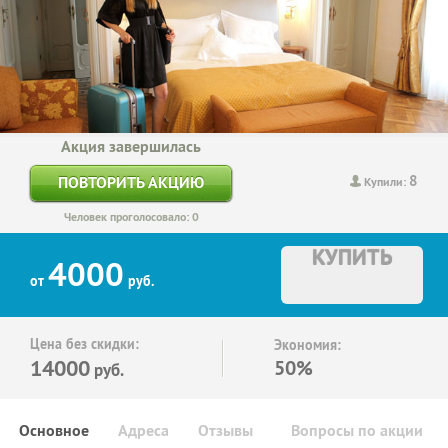
Акция завершилась
8
ПОВТОРИТЬ АКЦИЮ
Купили:
Человек проголосовало: 0
КУПИТЬ
4000
от
руб.
Цена без скидки:
Экономия:
14000
50%
руб.
Основное
Адреса
Отзывы
Вопросы по акции