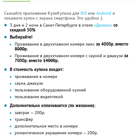
Скачайте приложение КупиКупона для
IOS
или
Android
и
покажите купон с экрана смартфона. Это удобно :)
3 дня и 2 ночи в Санкт-Петербурге в отеле
«Делюкс»
со
скидкой 50%
Выбирайте!
Проживание в двухэтажном номере люкс
за 4000р. вместо
8000
р.
Проживание в двухэтажном номере с сауной и джакузи
за
7000р. вместо
14000
р.
В стоимость купона входит:
проживание в номере
сауна, джакузи
пользование оборудованной кухней
пользование видеотекой
Дополнительно оплачивается (по желанию)
:
завтрак — 200р.
трансфер
дополнительное место в номере
романтическое украшение номера — 200р.