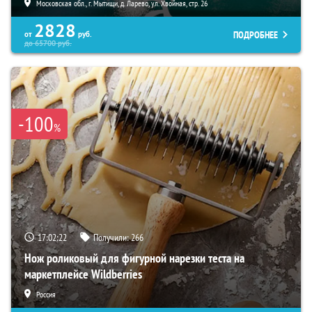
Московская обл., г. Мытищи, д. Ларево, ул. Хвойная, стр. 26
2828
ПОДРОБНЕЕ
от
руб.
до
65700
руб.
-100
%
17:02:21
Получили:
266
Нож роликовый для фигурной нарезки теста на
маркетплейсе Wildberries
Россия