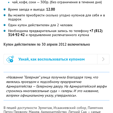
чай, кофе, соки — 300р. (без ограничения в течение дня)
Время заезда и выезда:
12.00
Вы можете приобрести сколько угодно купонов для себя и в
подарок
Один купон действителен для 2 человек
Необходима предварительная запись по телефону
+7 (812)
314-92-42
и предъявление распечатанного купона
Купон действителен по 30 апреля 2012 включительно
Узнай, как воспользоваться купоном
«Название “Галерная” улица получила благодаря тому, что
являлась проездом к подсобному предприятию
Адмиралтейства — Галерному двору. На Адмиралтейской верфи
строились многовесельные суда — галеры. И это название,
вопреки официальному указу, утвердилось».
В пешей доступности Эрмитаж, Исаакиевский собор, Памятник
Петру Первому, Манеж, Адмиралтейство, Летний Сад — самые