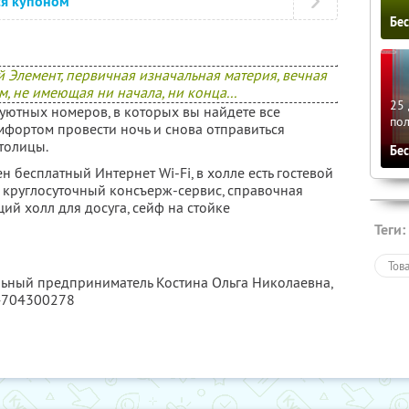
ся купоном
Бе
Элемент, первичная изначальная материя, вечная
, не имеющая ни начала, ни конца...
25 
уютных номеров, в которых вы найдете все
по
мфортом провести ночь и снова отправиться
толицы.
Бе
 бесплатный Интернет Wi-Fi, в холле есть гостевой
е круглосуточный консъерж-сервис, справочная
ий холл для досуга, сейф на стойке
Теги:
Тов
льный предприниматель Костина Ольга Николаевна,
4704300278