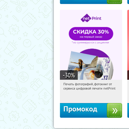
-30
%
Печать фотографий, фотокниг от
16:11:34
Получили:
4
сервиса цифровой печати netPrint
Россия
Промокод