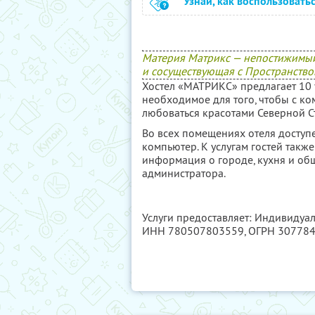
Узнай, как воспользовать
Материя Матрикс — непостижимый 
и сосуществующая с Пространством
Хостел «МАТРИКС» предлагает 10 
необходимое для того, чтобы с ко
любоваться красотами Северной С
Во всех помещениях отеля доступен
компьютер. К услугам гостей такж
информация о городе, кухня и общ
администратора.
Услуги предоставляет: Индивидуа
ИНН 780507803559
, ОГРН 30778