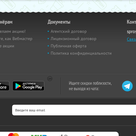
тнёрам
Документы
Кон
елаем акцию!
Агентский договор
spro
е, как Вебмастер
Лицензионный договор
Связ
е акции
Публичная оферта
Политика конфиденциальности
Ищите скидки поблизости,
не выходя из чата: