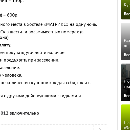
ниц – 150р.
Кур
Бе
) – 600р.
ного места в хостеле «МАТРИКС» на одну ночь.
» в шести- и восьмиместных номерах (в
она).
Ра
лату.
дне
ем покупать, уточняйте наличие.
Бе
и предъявить при заселении.
аселение.
 человека.
Люб
е количество купонов как для себя, так и в
тра
ся с другими действующими скидками и
Бе
 2012 включительно
Пер
«З