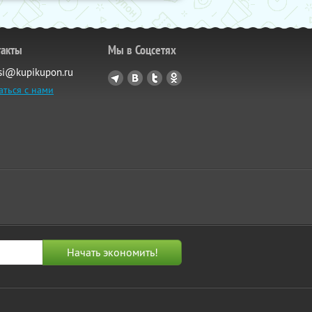
такты
Мы в Соцсетях
si@kupikupon.ru
аться с нами