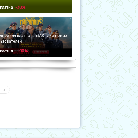
сплатно
-20%
дней бесплатно в START для новых
льзователей
сплатно
-100%
ары