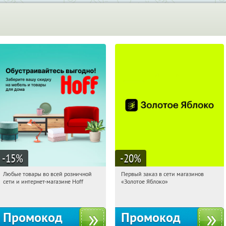
-15
%
-20
%
Любые товары во всей розничной
Первый заказ в сети магазинов
16:11:34
Получили:
83
16:11:34
Получи первым!
сети и интернет-магазине Hoff
«Золотое Яблоко»
Москва, 1-й Волоколамский проезд,
Россия
10с1
Промокод
Промокод