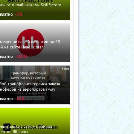
сы от онлайн-школы Skillfactory
сплатно
-5%
змещение вашей вакансии на 30
й на сайте HeadHunter
сплатно
-100%
ой трансфер от сервиса заказа
нсферов из аэропортов i'way
сплатно
-10%
вый заказ в сети магазинов
олотое Яблоко»