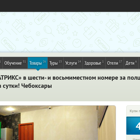
1
31
26
13
14
1
17
6
Обучение
Товары
Туры
Услуги
Здоровье
Отели
Дети
ТРИКС» в шести- и восьмиместном номере за полц
в сутки! Чебоксары
Купи 
Цена