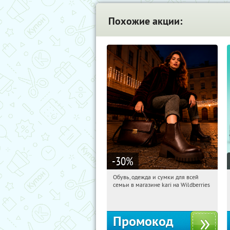
Похожие акции:
-30
%
Обувь, одежда и сумки для всей
16:11:34
Получили:
32
семьи в магазине kari на Wildberries
Россия
Промокод