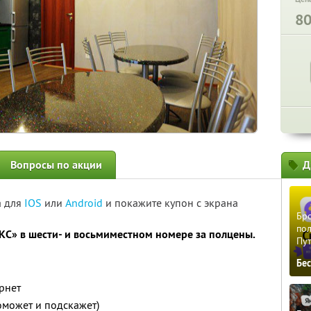
8
Вопросы по акции
Д
а для
IOS
или
Android
и покажите купон с экрана
Бро
пол
С» в шести- и восьмиместном номере за полцены.
Пу
Бе
рнет
оможет и подскажет)