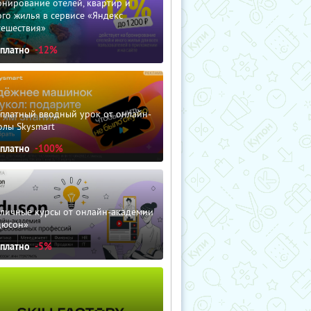
нирование отелей, квартир и
го жилья в сервисе «Яндекс
тешествия»
сплатно
-12%
сплатный вводный урок от онлайн-
олы Skysmart
сплатно
-100%
зличные курсы от онлайн-академии
дюсон»
сплатно
-5%