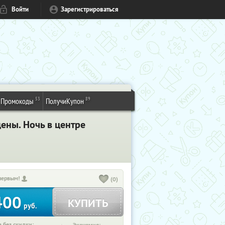
Войти
Зарегистрироваться
53
89
Промокоды
ПолучиКупон
ены. Ночь в центре
первым!
(0)
400
КУПИТЬ
руб.
 без скидки: