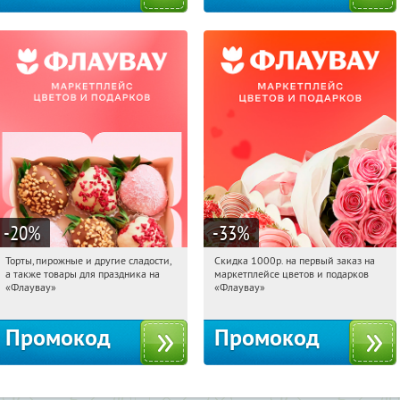
-20
%
-33
%
Торты, пирожные и другие сладости,
Скидка 1000р. на первый заказ на
16:11:34
Получили:
6
16:11:34
Получили:
18
а также товары для праздника на
маркетплейсе цветов и подарков
Россия
Россия
«Флаувау»
«Флаувау»
Промокод
Промокод