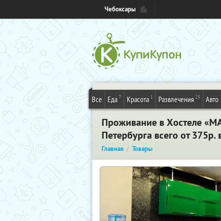
Чебоксары
7
1
25
Все
Еда
Красота
Развлечения
Авто
Проживание в Хостеле «МА
Петербурга всего от 375р. 
Главная
Товары