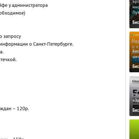
Бро
йфе у администратора
ино
еобходимое)
Пу
Бе
по запросу
информации о Санкт-Петербурге.
Бе
а.
шк
течкой.
Бе
Ра
«Э
ждан – 120р.
Бе