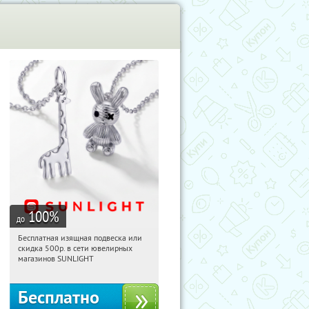
100
%
до
Бесплатная изящная подвеска или
16:11:34
Получили:
74
скидка 500р. в сети ювелирных
Россия
магазинов SUNLIGHT
Бесплатно