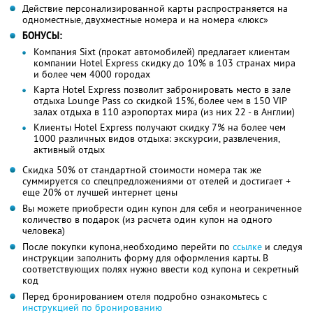
Действие персонализированной карты распространяется на
одноместные, двухместные номера и на номера «люкс»
БОНУСЫ:
Компания Sixt (прокат автомобилей) предлагает клиентам
компании Hotel Express скидку до 10% в 103 странах мира
и более чем 4000 городах
Карта Hotel Express позволит забронировать место в зале
отдыха Lounge Pass со скидкой 15%, более чем в 150 VIP
залах отдыха в 110 аэропортах мира (из них 22 - в Англии)
Клиенты Hotel Express получают скидку 7% на более чем
1000 различных видов отдыха: экскурсии, развлечения,
активный отдых
Скидка 50% от стандартной стоимости номера так же
суммируется со спецпредложениями от отелей и достигает +
еще 20% от лучшей интернет цены
Вы можете приобрести один купон для себя и неограниченное
количество в подарок (из расчета один купон на одного
человека)
После покупки купона,необходимо перейти по
ссылке
и следуя
инструкции заполнить форму для оформления карты. В
соответствующих полях нужно ввести код купона и секретный
код
Перед бронированием отеля подробно ознакомьтесь с
инструкцией по бронированию