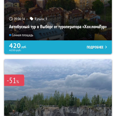
09:06:33
Купили:
9
Автобусный тур в Выборг от туроператора «ХохломаТур»
Сенная площадь
420
ПОДРОБНЕЕ
руб.
4230
руб.
-51
%