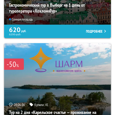
Гастрономический тур в Выборг на 1 день от
туроператора «ХохломаТур»
Сенная площадь
620
ПОДРОБНЕЕ
руб.
6290
руб.
-50
%
09:06:33
Купили:
41
Тур на 2 дня «Карельское счастье — проживание на