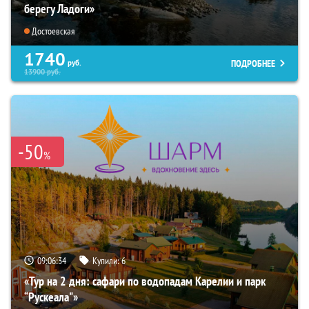
берегу Ладоги»
Достоевская
1740
ПОДРОБНЕЕ
руб.
13900
руб.
-50
%
09:06:33
Купили:
6
«Тур на 2 дня: сафари по водопадам Карелии и парк
“Рускеала"»