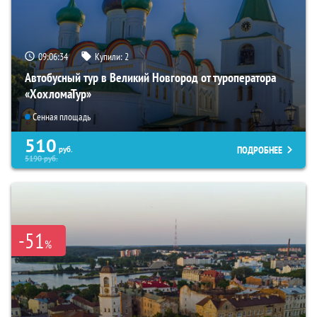
09:06:33
Купили:
2
Автобусный тур в Великий Новгород от туроператора
«ХохломаТур»
Сенная площадь
510
ПОДРОБНЕЕ
руб.
5190
руб.
-51
%