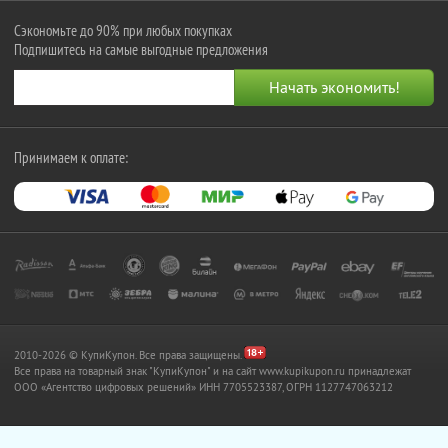
Сэкономьте до 90% при любых покупках
Подпишитесь на самые выгодные предложения
Принимаем к оплате:
2010-2026 © КупиКупон. Все права защищены.
Все права на товарный знак "КупиКупон" и на сайт www.kupikupon.ru принадлежат
OOO «Агентство цифровых решений» ИНН 7705523387, ОГРН 1127747063212