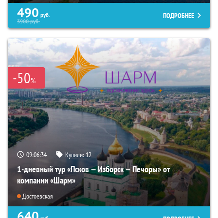
490
ПОДРОБНЕЕ
руб.
3900
руб.
-50
%
09:06:33
Купили:
12
1-дневный тур «Псков — Изборск — Печоры» от
компании «Шарм»
Достоевская
640