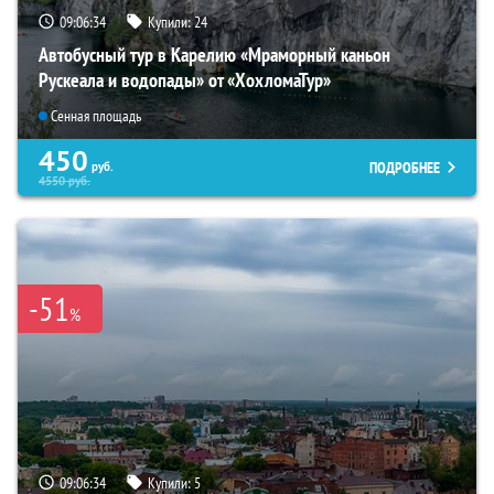
09:06:33
Купили:
24
Автобусный тур в Карелию «Мраморный каньон
Рускеала и водопады» от «ХохломаТур»
Сенная площадь
450
ПОДРОБНЕЕ
руб.
4550
руб.
-51
%
09:06:33
Купили:
5