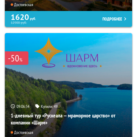
Достоевская
1620
ПОДРОБНЕЕ
руб.
12900
руб.
-50
%
09:06:33
Купили:
49
1-дневный тур «Рускеала — мраморное царство» от
компании «Шарм»
Достоевская