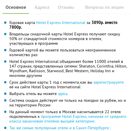
Основное
Адреса
Отзывы
Вопросы по акции
Годовая карта
Hotel Express International
за
3890р. вместо
7800р.
Владельцы скидочной карты Hotel Express получают скидку
50% от стандартной стоимости номеров в отелях,
участвующих в программе
Годовой картой вы можете пользоваться неограниченное
количество раз
Hotel Express International объединяет более 11000 отелей в
147 странах, представленных сетями: Sheraton, Corinthia, Hilton,
Wyndham, Radisson, Starwood, Best Western, Holiday Inn и
многими другими
Срок действия карты 1 год с момента,как вы
зарегистрируете
её на сайте Hotel Express International
Выбрать отель вы можете
здесь
Система скидок действует не только на поездки за рубеж, но и
на территории России
На данный момент только в Москве насчитывается 22 отеля
подключенных к
программе Hotel Express, начиная от среднего
класса заканчивая отелями высшей категории:
Так же самые популярные отели и в Санкт-Петербурге :