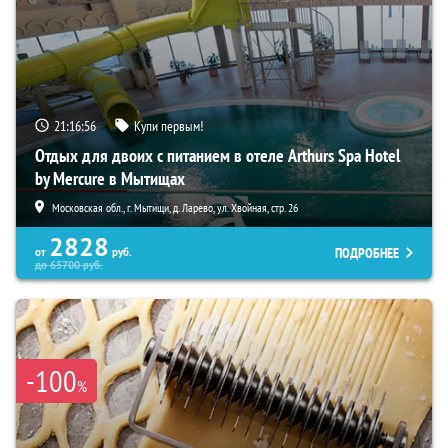
21:16:55
Купи первым!
Отдых для двоих с питанием в отеле Arthurs Spa Hotel
by Mercure в Мытищах
Московская обл., г. Мытищи, д. Ларево, ул. Хвойная, стр. 26
2828
ПОДРОБНЕЕ
от
руб.
до
65700
руб.
-100
%