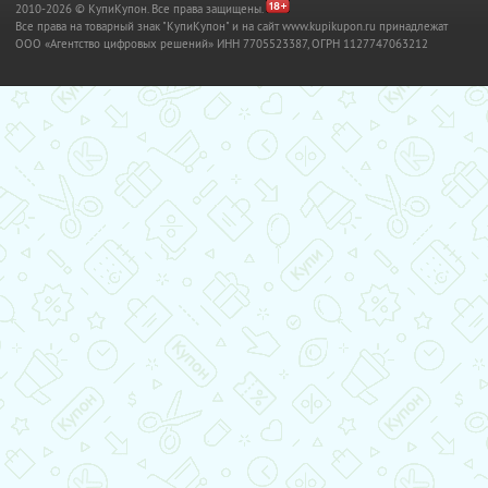
2010-2026 © КупиКупон. Все права защищены.
Все права на товарный знак "КупиКупон" и на сайт www.kupikupon.ru принадлежат
OOO «Агентство цифровых решений» ИНН 7705523387, ОГРН 1127747063212