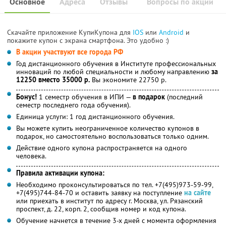
Основное
Адреса
Отзывы
Вопросы по акции
Скачайте приложение КупиКупона для
IOS
или
Android
и
покажите купон с экрана смартфона. Это удобно :)
В акции участвуют все города РФ
Год дистанционного обучения в Институте профессиональных
инноваций по любой специальности и любому направлению
за
12250 вместо 35000 р.
Вы экономите 22750 р.
Бонус!
1 семестр обучения в ИПИ —
в подарок
(последний
семестр последнего года обучения).
Единица услуги: 1 год дистанционного обучения.
Вы можете купить неограниченное количество купонов в
подарок, но самостоятельно воспользоваться только одним.
Действие одного купона распространяется на одного
человека.
Правила активации купона:
Необходимо проконсультироваться по тел. +7(495)973-59-99,
+7(495)744-84-70 и оставить заявку на поступление
на сайте
или приехать в институт по адресу г. Москва, ул. Рязанский
проспект, д. 22, корп. 2, сообщив номер и код купона.
Обучение начнется в течение 3-х дней с момента оформления