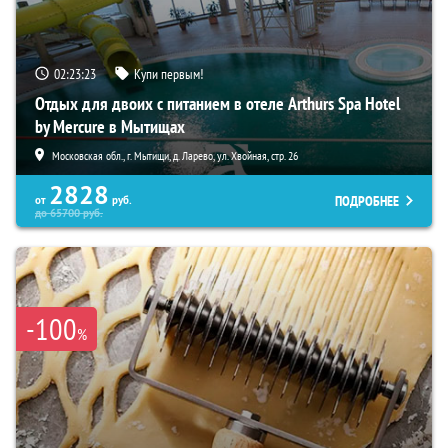
02:23:22
Купи первым!
Отдых для двоих с питанием в отеле Arthurs Spa Hotel
by Mercure в Мытищах
Московская обл., г. Мытищи, д. Ларево, ул. Хвойная, стр. 26
2828
ПОДРОБНЕЕ
от
руб.
до
65700
руб.
-100
%