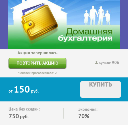
Акция завершилась
906
ПОВТОРИТЬ АКЦИЮ
Купили:
Человек проголосовало: 2
КУПИТЬ
150
от
руб.
Цена без скидки:
Экономия:
750
70%
руб.