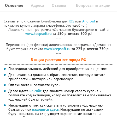
Основное
Адреса
Отзывы
Вопросы по акции
Скачайте приложение КупиКупона для
IOS
или
Android
и
покажите купон с экрана смартфона. Это удобно :)
Лицензионная программа «Домашняя бухгалтерия» от сайта
www.keepsoft.ru
за 150 р. вместо 500 р.
!
----
Переносная (для флешки) лицензионная программа «Домашняя
бухгалтерия» от сайта
www.keepsoft.ru
за 225 р. вместо 750 р.
!
----
В акции участвуют все города РФ
Последовательность действий для приобретения лицензии:
Для начала вы должны выбрать лицензию, которую хотите
приобрести — частную или переносную.
Оплачиваете и получаете купон.
Далее идете
на сайт
, где вводите номер своего купона и
получаете код активации, который позволит вам пользоваться
«Домашней бухгалтерией».
Инструкции о том, как скачать и установить «Домашнюю
бухгалтерию»
находятся здесь
. Инструкции по активации
будут показаны на следующем экране после нажатия на