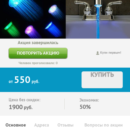
Акция завершилась
ПОВТОРИТЬ АКЦИЮ
Купи первым!
Человек проголосовало: 0
КУПИТЬ
550
от
руб.
Цена без скидки:
Экономия:
1900
50%
руб.
Основное
Адреса
Отзывы
Вопросы по акции