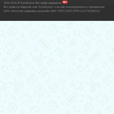
2010-2026 © КупиКупон. Все права защищены.
Все права на товарный знак "КупиКупон" и на сайт www.kupikupon.ru принадлежат
OOO «Агентство цифровых решений» ИНН 7705523387, ОГРН 1127747063212