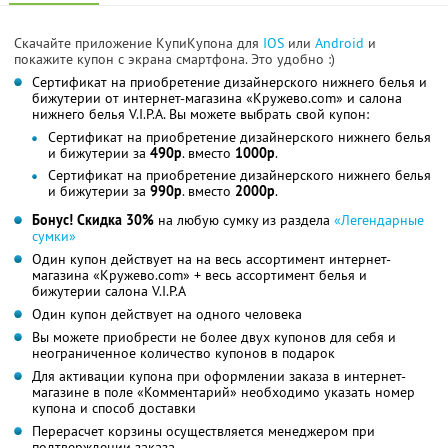
Скачайте приложение КупиКупона для
IOS
или
Android
и
покажите купон с экрана смартфона. Это удобно :)
Сертификат на приобретение дизайнерского нижнего белья и
бижутерии от интернет-магазина «Кружево.com» и салона
нижнего белья V.I.P.A. Вы можете выбрать свой купон:
Сертификат на приобретение дизайнерского нижнего белья
и бижутерии за
490р
. вместо
1000р
.
Сертификат на приобретение дизайнерского нижнего белья
и бижутерии за
990р
. вместо
2000р
.
Бонус! Скидка 30%
на любую сумку из раздела
«Легендарные
сумки»
Один купон действует на на весь ассортимент интернет-
магазина «Кружево.com» + весь ассортимент белья и
бижутерии салона V.I.P.A
Один купон действует на одного человека
Вы можете приобрести не более двух купонов для себя и
неограниченное количество купонов в подарок
Для активации купона при оформлении заказа в интернет-
магазине в поле «Комментарий» необходимо указать номер
купона и способ доставки
Перерасчет корзины осуществляется менеджером при
подтверждении заказа