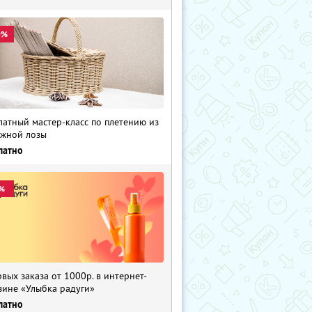
0%
латный мастер-класс по плетению из
жной лозы
латно
%
рвых заказа от 1000р. в интернет-
зине «Улыбка радуги»
латно