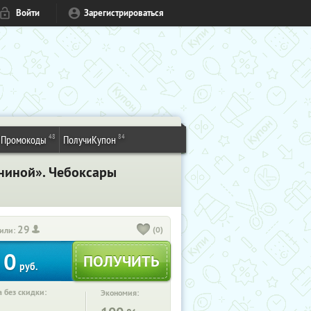
Войти
Зарегистрироваться
48
84
Промокоды
ПолучиКупон
ниной». Чебоксары
29
(0)
или:
0
руб.
 без скидки:
Экономия: