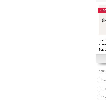
-10
Бесп
«Янд
Бесп
Теги:
Лич
Пол
Обу