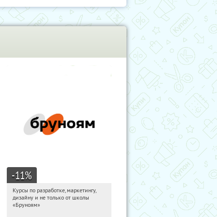
-11
%
Курсы по разработке, маркетингу,
05:54:11
Получи первым!
дизайну и не только от школы
Россия
«Бруноям»