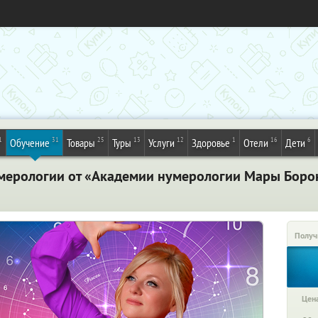
1
31
25
13
12
1
16
6
Обучение
Товары
Туры
Услуги
Здоровье
Отели
Дети
мерологии от «Академии нумерологии Мары Боро
Получ
Цена