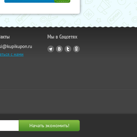
такты
Мы в Соцсетях
si@kupikupon.ru
аться с нами