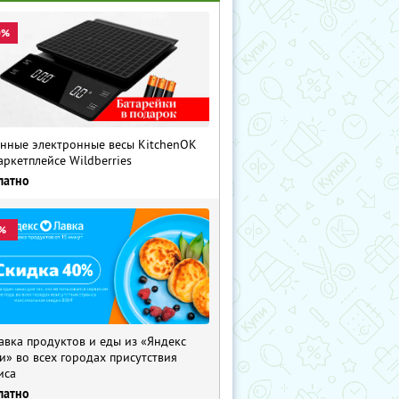
0%
нные электронные весы KitchenOK
аркетплейсе Wildberries
латно
%
авка продуктов и еды из «Яндекс
и» во всех городах присутствия
иса
латно