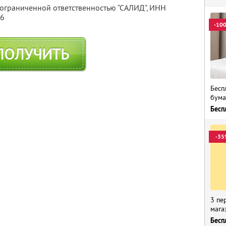
 ограниченной ответственностью “САЛИД”,
ИНН
76
-10
ПОЛУЧИТЬ
Бесп
бума
Бесп
-35
3 пе
мага
Бесп