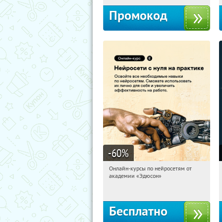
Промокод
-60
%
Онлайн-курсы по нейросетям от
05:54:11
Получили:
6
академии «Эдюсон»
Москва
Бесплатно