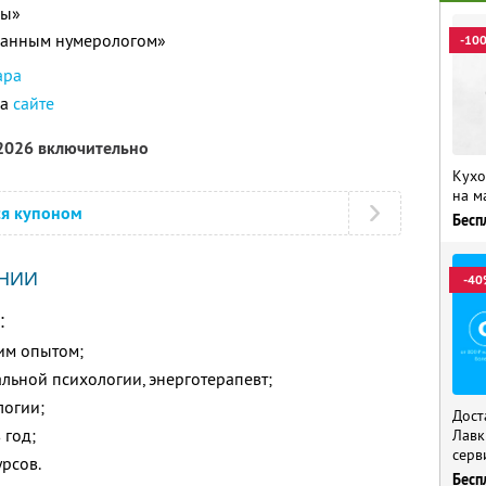
цы»
ованным нумерологом»
-10
ара
на
сайте
 2026 включительно
Кухо
на м
ся купоном
Бесп
НИИ
-40
:
им опытом;
альной психологии, энерготерапевт;
логии;
Дост
 год;
Лавк
серв
рсов.
Бесп