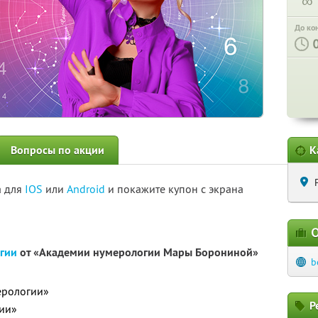
∞
До ко
Вопросы по акции
К
а для
IOS
или
Android
и покажите купон с экрана
О
гии
от «Академии нумерологии Мары Борониной»
b
ерологии»
Р
гии»