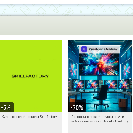
-5
%
-70
%
Курсы от онлайн-школы Skillfactory
Подписка на онлайн-курсы по AI и
05:54:11
Получи первым!
05:54:11
Получили:
18
нейросетям от Open Agents Academy
Россия
Россия