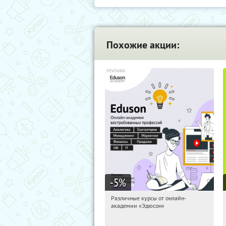
Похожие акции:
-5
%
Различные курсы от онлайн-
05:54:11
Получили:
2
академии «Эдюсон»
Россия