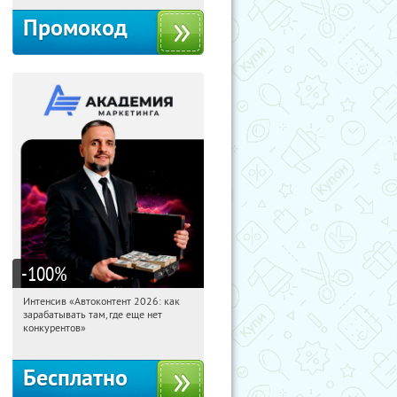
Промокод
-100
%
Интенсив «Автоконтент 2026: как
05:54:11
Получили:
4
зарабатывать там, где еще нет
Россия
конкурентов»
Бесплатно