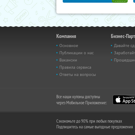
Компания
Бизнес-Пар
Основное
Давайте сд
Публикации о нас
Заработайт
Вакансии
Прошедши
Правила сервиса
Ответы на вопросы
Все наши купоны доступны
через Мобильное Приложение:
Сэкономьте до 90% при любых покупках
Подпишитесь на самые выгодные предложения