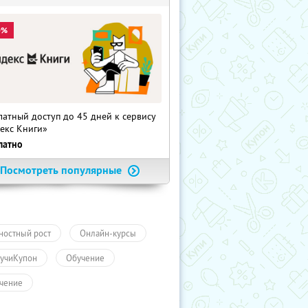
0%
латный доступ до 45 дней к сервису
екс Книги»
латно
Посмотреть популярные
ностный рост
Онлайн-курсы
учиКупон
Обучение
чение