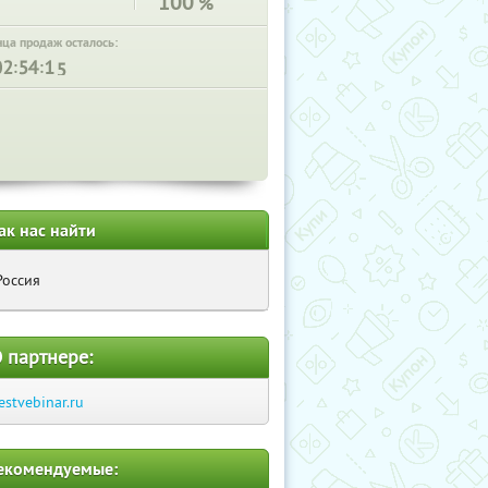
100
%
нца продаж осталось:
:
:
ак нас найти
Россия
 партнере:
estvebinar.ru
екомендуемые: