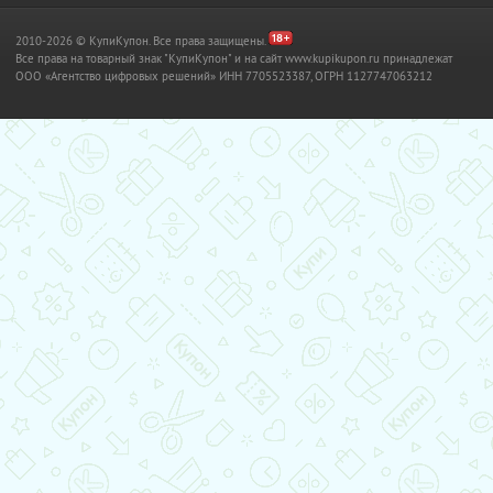
2010-2026 © КупиКупон. Все права защищены.
Все права на товарный знак "КупиКупон" и на сайт www.kupikupon.ru принадлежат
OOO «Агентство цифровых решений» ИНН 7705523387, ОГРН 1127747063212