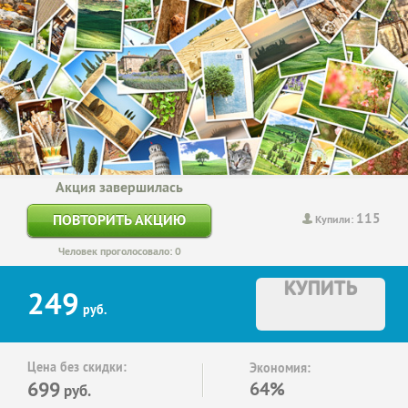
Акция завершилась
115
ПОВТОРИТЬ АКЦИЮ
Купили:
Человек проголосовало: 0
КУПИТЬ
249
руб.
Цена без скидки:
Экономия:
699
64%
руб.