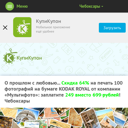
Меню
Чебоксары
КупиКупон
Мобильное приложение
Загрузить
ещё удобнее
О прошлом с любовью...
Скидка 64%
на печать 100
фотографий на бумаге KODAK ROYAL от компании
«Мультифото»: заплатите
249 вместо
699 рублей
!
Чебоксары