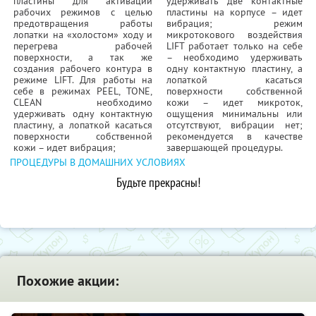
пластины для активации
удерживать две контактные
рабочих режимов с целью
пластины на корпусе – идет
предотвращения работы
вибрация; режим
лопатки на «холостом» ходу и
микротокового воздействия
перегрева рабочей
LIFT работает только на себе
поверхности, а так же
– необходимо удерживать
создания рабочего контура в
одну контактную пластину, а
режиме LIFT. Для работы на
лопаткой касаться
себе в режимах PEEL, TONE,
поверхности собственной
CLEAN необходимо
кожи – идет микроток,
удерживать одну контактную
ощущения минимальны или
пластину, а лопаткой касаться
отсутствуют, вибрации нет;
поверхности собственной
рекомендуется в качестве
кожи – идет вибрация;
завершающей процедуры.
ПРОЦЕДУРЫ В ДОМАШНИХ УСЛОВИЯХ
Будьте прекрасны!
Похожие акции: