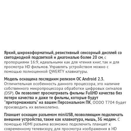
Яркий, широкоформатный, резистивный сенсорный дисплей со
светодиодной подсветкой и диагональю более 20 см
, с
пропорциями 16:9, идеальными как для чтения книг, так и для
просмотра HD фильмов. Управлять устройством можно с
помощью полноценной QWERTY клавиатуры.
Модель оснащена последним релизом ОС Android 2.3.
Отличительная особенность данного процессора, это наличие
собственного микропроцессора обработки цифровых сигналов
(DSP).
Он позволяет просматривать фильмы FullHD качества без
потери качества и даже те фильмы, которые будут
"притормаживать" на вашем Персональном ПК
, OODO T704 будет
производить их великолепно.
Планшет оснащен разъемом miniUSB, позволяющим подключать
внешние устройства, такие как клавиатура, мышь, 3G модем.
С
помощью HDMI разъема возможно подключить планшет к
современному телевизору, для просмотра изображения в HD