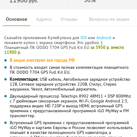
руб.
Основное
Адреса
Отзывы
Вопросы по акции
Скачайте приложение КупиКупона для
IOS
или
Android
и
покажите купон с экрана смартфона. Это удобно :)
Планшетный ПК OODO T704 GPS Full Kit EU
за 5950 р. вместо
11900 р.
В акции участвуют все города РФ
В стоимость входит самая полная комплектация планшетного
ПК OODO T704 GPS Full Kit EU.
Комплектация:
USB кабель, Автобильное зарядное устройство
12В, Сетевое зарядное устройство 220В, Стилус, Стерео
наушники, Чехол, Автомобильный держатель.
Двухъядерный процессор Telechips 8902 ARM11 + DSP 800Mhz
с 7 дюймовым сенсорным экраном, Wi-Fi, Google Android 2.3,
поддержка видео HD 720P и выход HDMI, встроенный GPS
приемник с предустановленной программой iGO MyWay и FM
трансмиттер.
Встроенный GPS приемник с предустановленной программой
iGO MyWay и картами Европы и России позволяет использовать
планшет в качестве полноценного GPS навигатора, а