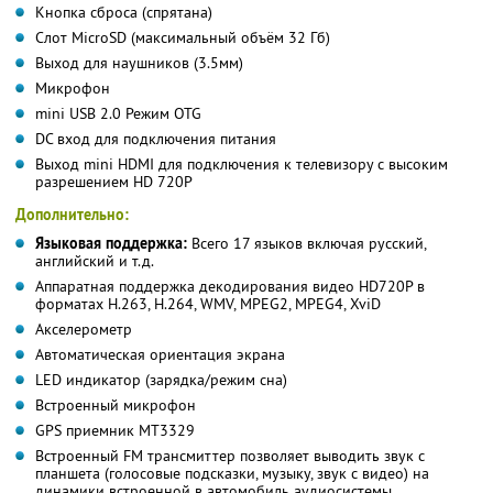
Кнопка сброса (спрятана)
Слот MicroSD (максимальный объём 32 Гб)
Выход для наушников (3.5мм)
Микрофон
mini USB 2.0 Режим OTG
DC вход для подключения питания
Выход mini HDMI для подключения к телевизору с высоким
разрешением HD 720P
Дополнительно:
Языковая поддержка:
Всего 17 языков включая русский,
английский и т.д.
Аппаратная поддержка декодирования видео HD720P в
форматах H.263, H.264, WMV, MPEG2, MPEG4, XviD
Акселерометр
Автоматическая ориентация экрана
LED индикатор (зарядка/режим сна)
Встроенный микрофон
GPS приемник MT3329
Встроенный FM трансмиттер позволяет выводить звук с
планшета (голосовые подсказки, музыку, звук с видео) на
динамики встроенной в автомобиль аудиосистемы.