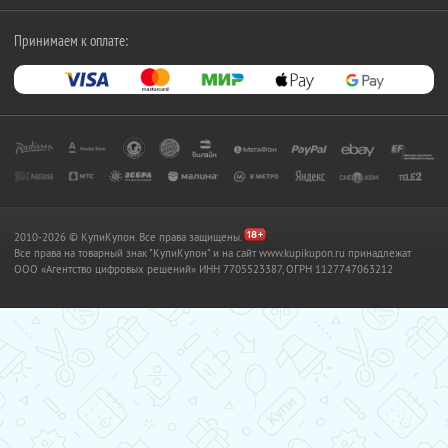
Принимаем к оплате:
2010-2026 © КупиКупон. Все права защищены.
Все права на товарный знак "КупиКупон" и на сайт www.kupikupon.ru принадлежат
OOO «Агентство цифровых решений» ИНН 7705523387, ОГРН 1127747063212