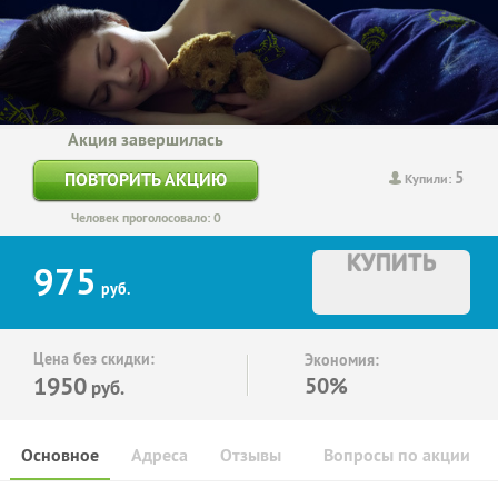
Акция завершилась
5
ПОВТОРИТЬ АКЦИЮ
Купили:
Человек проголосовало: 0
КУПИТЬ
975
руб.
Цена без скидки:
Экономия:
1950
50%
руб.
Основное
Адреса
Отзывы
Вопросы по акции