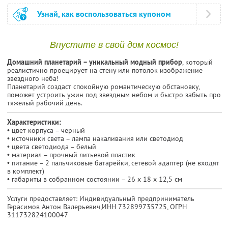
Узнай, как воспользоваться купоном
Впустите в свой дом космос!
Домашний планетарий – уникальный модный прибор
, который
реалистично проецирует на стену или потолок изображение
звездного неба!
Планетарий создаст спокойную романтическую обстановку,
поможет устроить ужин под звездным небом и быстро забыть про
тяжелый рабочий день.
Характеристики:
• цвет корпуса – черный
• источники света – лампа накаливания или светодиод
• цвета светодиода – белый
• материал – прочный литьевой пластик
• питание – 2 пальчиковые батарейки, сетевой адаптер (не входят
в комплект)
• габариты в собранном состоянии – 26 х 18 х 12,5 см
Услуги предоставляет: Индивидуальный предприниматель
Герасимов Антон Валерьевич,
ИНН 732899735725
, ОГРН
311732824100047