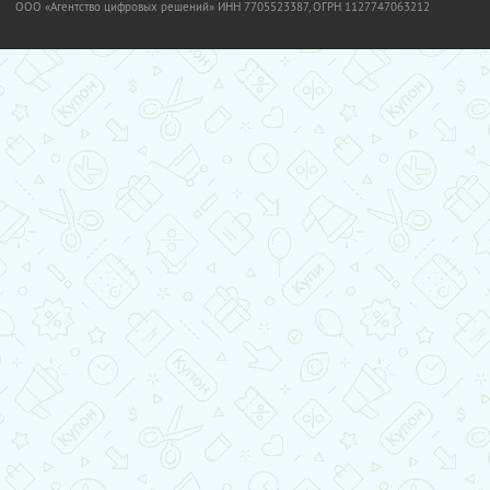
OOO «Агентство цифровых решений» ИНН 7705523387, ОГРН 1127747063212