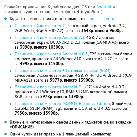
Скачайте приложение КупиКупона для
IOS
или
Android
и
покажите купон с экрана смартфона. Это удобно :)
Гаджеты - планшетники и не только - от
super-secret.ru
Планшетный компьютер 7"
, сенсорный экран, Android 2.2,
2GB, Wi-Fi, 3G(CA-MID-A2) всего за
3648р. вместо 9600р.
Планшетный компьютер Android 2.3
, 4GB, 7 дюймов,
сенсорный экран, ОС ANDROID 2.3., белый(CA-MID-A3) всего
за
3990р. вместо 10500р
.
Планшетный компьютер Android 4.0.3
, F2S в стильном белом
корпусе, процессор All Winner A10 с частотой 1.2GHz всего
за
4998р. вместо 11900р.
Планшетный компьютер + Сотовый телефон(GSM),
сенсорный 7-дюймовый экран, 4GB, Wi-Fi, OC Android 2.3(CA-
MID-A12) всего за
5977р. вместо 13900р.
Планшетный компьютер Android F1,
- "7" на Android 4.0.3,
процессор All Winner A10, RAM 512MB встроенной памяти -
8GB всего за
5978р. вместо 13900р
.
Планшетный компьютер MOMO8 Business Edition
, 8 дюймов,
1,2GHz, 512Mb(RAM), 8gb памяти ОС Android 4.0.1 всего за
7950р. вместо 15990р.
Важные и интересные нюансы данных гаджетов см. во вкладке
«ОПИСАНИЕ»
Один купон даёт право на 1 планшетный компьютер