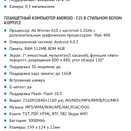
Камера: 0,3 мегапикселя
ПЛАНШЕТНЫЙ КОМПЬЮТЕР ANDROID - F2S В СТИЛЬНОМ БЕЛОМ
КОРПУСЕ
Процессор: All Winner A10 с частотой 1.2GHz с
дополнительным графическим процессором - Mali 400
Операционная система: Android 4.0.3
Память: RAM 512MB, ROM 4GB
Экран: 7", емкостный, мультитач(5 касаний), функция «Авто-
поворот», разрешение 800 x 480, угол обзора 150°
Поддержка 3G-модемов: да
Поддержка карт памяти: до 16GB
Встроенная камера
G-sensor: да
Поддержка Fkash: Flash 10.3
Видео: 2160P(3840×2160 px), AVI/MOV/MP4/RMVB/FLV/MKV
Музыка: MP3/WMA/WAV/APE/AAC/FLAC/OGG
Книги: TXT, PDF, HTML, RTF, FB2 Skype WIFI
Баттарея: 3000MAh
Размеры: 199 x 124 x 12мм