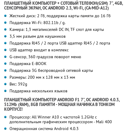
ПЛАНШЕТНЫЙ КОМПЬЮТЕР + СОТОВЫЙ ТЕЛЕФОН(GSM) 7", 4GB,
СЕНСОРНЫЙ ЭКРАН, OC ANDROID 2.3, Wi-Fi, (CA-MID-A12)
Жесткий диск: 2 Гб, поддержка карты памяти до 16 Гб
Поддержка Wi-Fi: 802.11b / g.
Камера: 1,3 мегапикселей DC IN, TF слот для карты
3,5 мм разъем для наушников
Поддержка RJ45 / 2 порта USB адаптер RJ45 / 2 порта
USB адаптер входит в комплекс
G-сенсор, 360 градусов поворот меню
Поддержка E-BOOK
Поддержка 3G беспроводной сетевой карты
Размеры: 200 мм х 128 мм х 13 мм
Вес: 392g
Поддержка нескольких языков
ПЛАНШЕТНЫЙ КОМПЬЮТЕР ANDROID F1 7", ОС ANDROID 4.0.3,
512Mb (RAM), 8GB ПАМЯТИ - МОЩНАЯ НАЧИНКА В ТОНКОМ
КОРПУСЕ!
Процессор: All Winner A10 с частотой 1.2GHz с
дополнительным графическим процессором - Mali 400
Операционная система Android 4.0.3