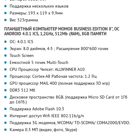
Поддержка нескольких языков
Размеры: 193 x 119 x 9,9мм
Вес 323грамма
ПЛАНШЕТНЫЙ КОМПЬЮТЕР MOMO8 BUSINESS EDITION 8”, ОС
ANDROID 4.0.1 ICS, 1,2GHz, 512Mb (RAM), 8GB ПАМЯТИ
ОС: 4.0.1 ICS
Экран: 8.0 дюймов, 4:3 ; Расширение 800*600 точек
Touch Screen
Емкостной 5 точек Multi-Touch
CPU Процессор Чипсет: ALLWINNER A10
Процессор: Cortex-A8 Рабочая частота: 1.2 Ггц
GPU процессор MAIL 400 (полная поддержка 3D игр)
DDR3 512 Мб
Дисковое пространство 8GB. (поддержка Micro SD Card от 1Гб
до 16Гб.)
Поддержка Adobe Flash 10.3
Интернет доступ Wifi IEEE 802.11b/g/n
Поддержка 3G модемов, WCDMA/ TD-SCDMA/ CDMA2000/EVDO.
Камера 0.3 МП (видео, фото, Skype)