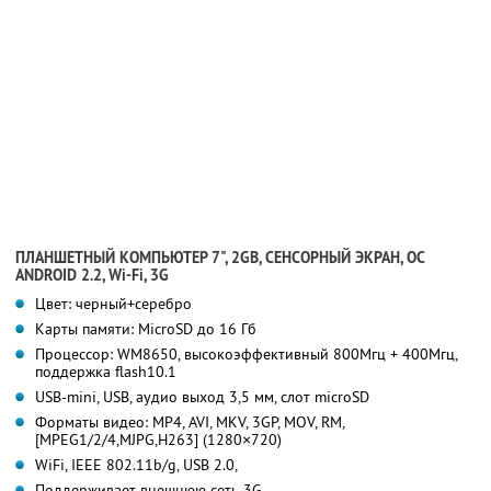
ПЛАНШЕТНЫЙ КОМПЬЮТЕР 7", 2GB, СЕНСОРНЫЙ ЭКРАН, ОС
ANDROID 2.2, Wi-Fi, 3G
Цвет: черный+серебро
Карты памяти: MicroSD до 16 Гб
Процессор: WM8650, высокоэффективный 800Мгц + 400Мгц,
поддержка flash10.1
USB-mini, USB, аудио выход 3,5 мм, слот microSD
Форматы видео: MP4, AVI, MKV, 3GP, MOV, RM,
[MPEG1/2/4,MJPG,H263] (1280×720)
WiFi, IEEE 802.11b/g, USB 2.0,
Поддерживает внешнюю сеть 3G