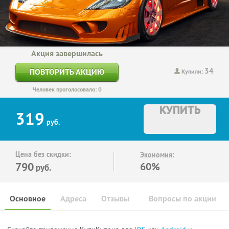
Акция завершилась
34
ПОВТОРИТЬ АКЦИЮ
Купили:
Человек проголосовало: 0
КУПИТЬ
319
руб.
Цена без скидки:
Экономия:
790
60%
руб.
Основное
Адреса
Отзывы
Вопросы по акции