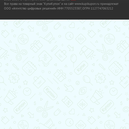
Все права на товарный знак "КупиКупон" и на сайт www.kupikupon.ru принадлежат
OOO «Агентство цифровых решений» ИНН 7705523387, ОГРН 1127747063212