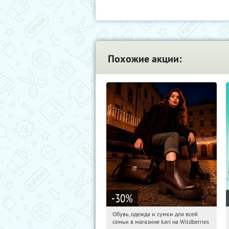
Похожие акции:
-30
%
Обувь, одежда и сумки для всей
00:44:53
Получили:
31
семьи в магазине kari на Wildberries
Россия