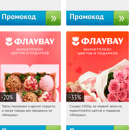
10с1
Промокод
Промокод
-20
%
-33
%
Торты, пирожные и другие сладости,
Скидка 1000р. на первый заказ на
00:44:53
Получили:
6
00:44:53
Получили:
18
а также товары для праздника на
маркетплейсе цветов и подарков
Россия
Россия
«Флаувау»
«Флаувау»