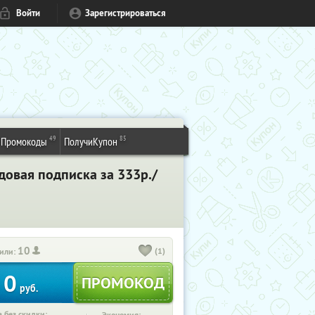
Войти
Зарегистрироваться
49
85
Промокоды
ПолучиКупон
довая подписка за 333р./
10
(1)
или:
0
руб.
 без скидки: