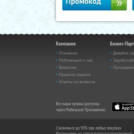
Промокод
Компания
Бизнес-Пар
Основное
Давайте сд
Публикации о нас
Заработайт
Вакансии
Прошедши
Правила сервиса
Ответы на вопросы
Все наши купоны доступны
через Мобильное Приложение:
Сэкономьте до 90% при любых покупках
Подпишитесь на самые выгодные предложения