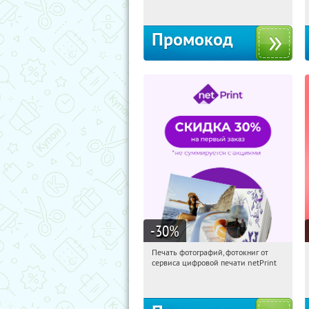
Промокод
-30
%
Печать фотографий, фотокниг от
00:44:53
Получили:
4
сервиса цифровой печати netPrint
Россия