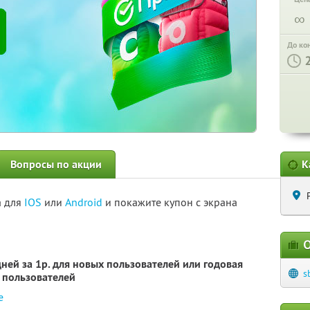
∞
До ко
Вопросы по акции
К
а для
IOS
или
Android
и покажите купон с экрана
О
ней за 1р. для новых пользователей или годовая
s
х пользователей
е