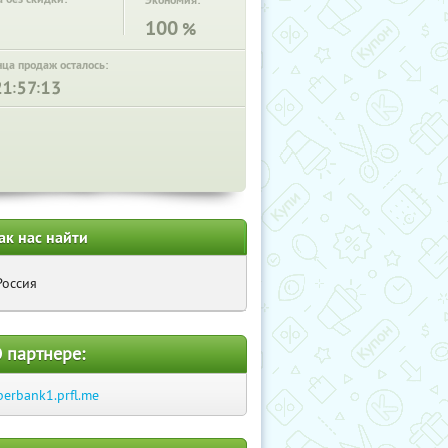
Экономия:
100
%
нца продаж осталось:
:
:
ак нас найти
Россия
 партнере:
berbank1.prfl.me