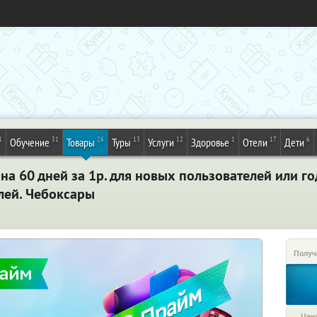
1
31
26
13
12
1
17
6
Обучение
Товары
Туры
Услуги
Здоровье
Отели
Дети
а 60 дней за 1р. для новых пользователей или го
лей. Чебоксары
Получ
Цена