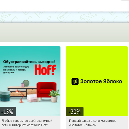
-15
%
-20
%
Любые товары во всей розничной
Первый заказ в сети магазинов
00:44:53
Получили:
83
00:44:53
Получи первым!
сети и интернет-магазине Hoff
«Золотое Яблоко»
Москва, 1-й Волоколамский проезд,
Россия