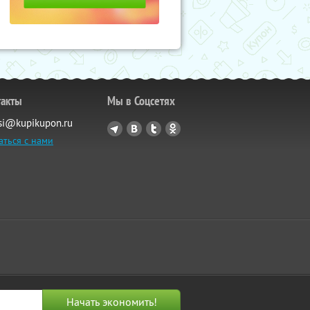
такты
Мы в Соцсетях
si@kupikupon.ru
аться с нами