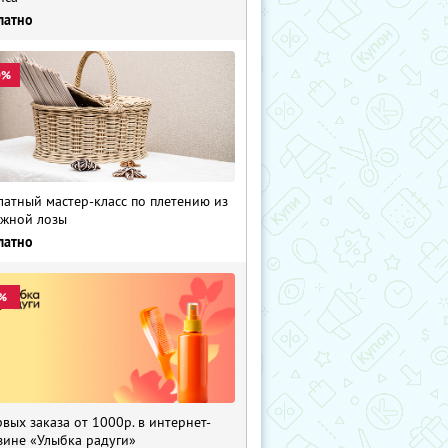
латно
0%
латный мастер-класс по плетению из
жной лозы
латно
%
рвых заказа от 1000р. в интернет-
зине «Улыбка радуги»