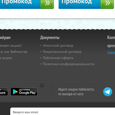
Промокод
Промокод
тнёрам
Документы
Кон
елаем акцию!
Агентский договор
spro
е, как Вебмастер
Лицензионный договор
Связ
е акции
Публичная оферта
Политика конфиденциальности
Ищите скидки поблизости,
не выходя из чата: