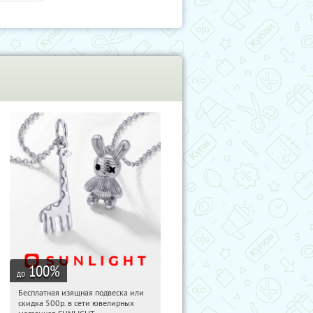
100
%
до
Бесплатная изящная подвеска или
00:44:53
Получили:
74
скидка 500р. в сети ювелирных
Россия