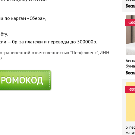
Бесп
и по картам «Сбера»,
-10
ёту,
сии — 0р. за платежи и переводы до 500000р.
 ограниченной ответственностью "Перфлюенс",
ИНН
57
Бесп
бума
Бесп
ПРОМОКОД
-35
3 пе
мага