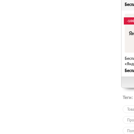
Бесп
-10
Бесп
«Янд
Бесп
Теги:
Тов
Про
Пол