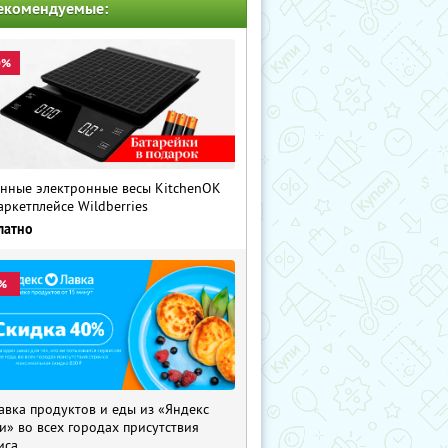
екомендуемые:
0%
нные электронные весы KitchenOK
аркетплейсе Wildberries
латно
%
авка продуктов и еды из «Яндекс
и» во всех городах присутствия
иса