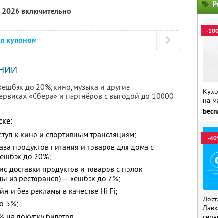
Р
а 2026 включительно
-10
ся купоном
НИИ
шбэк до 20%, кино, музыка и другие
Кухо
рвисах «Сбера» и партнёров с выгодой до 10000
на м
Бесп
ске:
ступ к кино и спортивным трансляциям;
-40
каза продуктов питания и товаров для дома с
кешбэк до 20%;
ис доставки продуктов и товаров с полок
еды из ресторанов) — кешбэк до 7%;
н и без рекламы в качестве Hi Fi;
Дост
о 5%;
Лавк
 на покупку билетов.
серв