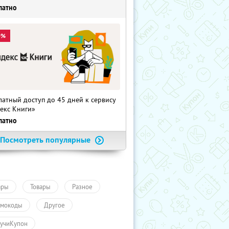
латно
0%
латный доступ до 45 дней к сервису
екс Книги»
латно
Посмотреть популярные
ары
Товары
Разное
мокоды
Другое
учиКупон