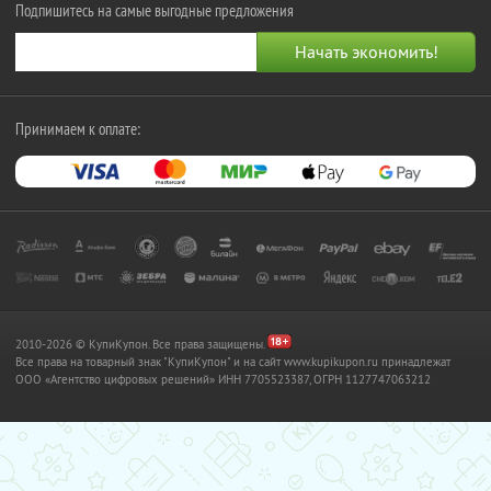
Подпишитесь на самые выгодные предложения
Принимаем к оплате:
2010-2026 © КупиКупон. Все права защищены.
Все права на товарный знак "КупиКупон" и на сайт www.kupikupon.ru принадлежат
OOO «Агентство цифровых решений» ИНН 7705523387, ОГРН 1127747063212