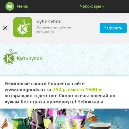
Меню
Чебоксары
КупиКупон
Мобильное приложение
Загрузить
ещё удобнее
Резиновые сапоги Cooper на сайте
www.raingoods.ru за
750 р. вместо
1500 р.
возвращают в детство! Скоро осень: шлепай по
лужам без страха промокнуть! Чебоксары