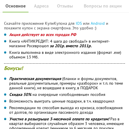
Основное
Адреса
Отзывы
Вопросы по акции
Скачайте приложение КупиКупона для
IOS
или
Android
и
покажите купон с экрана смартфона. Это удобно :)
Акция действует во всех городах РФ
Книга «АНТИКРЕДИТ: 4 шага до свободы!» в интернет-
магазине Росеврошоп
за 201р. вместо 2011р.
Книга выполнена в виде электронного издания (формат .exe)
объемом 13 Мб.
Бонусы!
Практическая документация
(бланки и формы документов,
реальные документальные, примеры «разборок» и т.п. по теме
данной книги), не вошедшие в книгу, в ПОДАРОК
Скидка 50%
на очередные «злободневные» пособия
Возможность выиграть ценные подарки, в т.ч. квадроцикл
Рекомендации по способам выхода из кризиса, освобождения
от долгов, по организации пассивного дохода
Участие в розыгрыше 3-месячной оплате по кредитам!
Раз в
квартал выбираются случайным образом 3 человека, имеющие
оформленный кредит (минимум за 6 месяцев до покупки