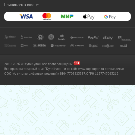
Принимаем к оплате:
2010-2026 © КупиКупон. Все права защищены.
Все права на товарный знак "КупиКупон" и на сайт www.kupikupon.ru принадлежат
OOO «Агентство цифровых решений» ИНН 7705523387, ОГРН 1127747063212