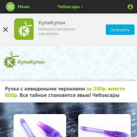
Меню
Чебоксары
КупиКупон
Мобильное приложение
Загрузить
ещё удобнее
Ручка с невидимыми чернилами
за 280р. вместо
800р.
Все тайное становится явью! Чебоксары