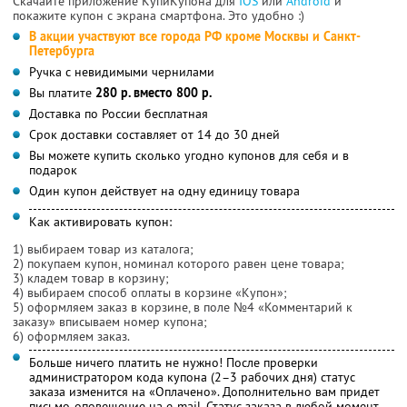
Скачайте приложение КупиКупона для
IOS
или
Android
и
покажите купон с экрана смартфона. Это удобно :)
В акции участвуют все города РФ кроме Москвы и Санкт-
Петербурга
Ручка с невидимыми чернилами
Вы платите
280 р. вместо 800 р.
Доставка по России бесплатная
Срок доставки составляет от 14 до 30 дней
Вы можете купить сколько угодно купонов для себя и в
подарок
Один купон действует на одну единицу товара
Как активировать купон:
1) выбираем товар из каталога;
2) покупаем купон, номинал которого равен цене товара;
3) кладем товар в корзину;
4) выбираем способ оплаты в корзине «Купон»;
5) оформляем заказ в корзине, в поле №4 «Комментарий к
заказу» вписываем номер купона;
6) оформляем заказ.
Больше ничего платить не нужно! После проверки
администратором кода купона (2–3 рабочих дня) статус
заказа изменится на «Оплачено». Дополнительно вам придет
письмо-оповещение на e-mail. Статус заказа в любой момент