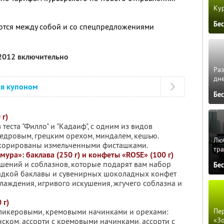
Кур
Бе
ются между собой и со спецпредложениями
 2012 включительно
Ра
дне
ся купоном
Бе
 г)
 теста "Филло" и "Кадаиф", с одним из видов
едровым, грецким орехом, миндалем, кешью.
Люб
корированы измельченными фисташками.
тра
ура»: баклава (250 г) и конфеты «ROSE» (100 г)
ушений и соблазнов, которые подарят вам набор
Бе
сладкой баклавы и сувенирных шоколадных конфет
лаждения, игривого искушения, жгучего соблазна и
 г)
Пер
 ликеровыми, кремовыми начинками и орехами:
«З
ском, ассорти с кремовыми начинками, ассорти с