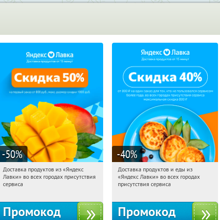
-50
%
-40
%
Доставка продуктов из «Яндекс
Доставка продуктов и еды из
18:36:33
Получили:
165
18:36:33
Получили:
38
Лавки» во всех городах присутствия
«Яндекс Лавки» во всех городах
Россия
Россия
сервиса
присутствия сервиса
Промокод
Промокод