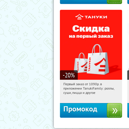
-20
%
Первый заказ от 1090р. в
18:36:33
Получили:
256
приложении TanukiFamily: роллы,
Россия
суши, пицца и другое
Промокод