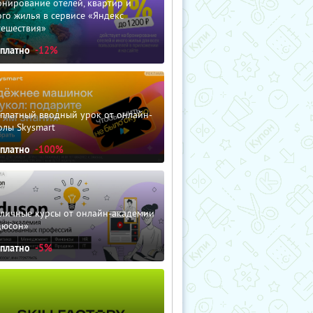
нирование отелей, квартир и
го жилья в сервисе «Яндекс
тешествия»
сплатно
-12%
сплатный вводный урок от онлайн-
олы Skysmart
сплатно
-100%
зличные курсы от онлайн-академии
дюсон»
сплатно
-5%