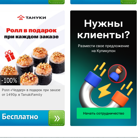
-100
%
Ролл «Чеддер» в подарок при заказе
18:36:33
Получили:
108
от 1490р. в TanukiFamily
Россия
Бесплатно