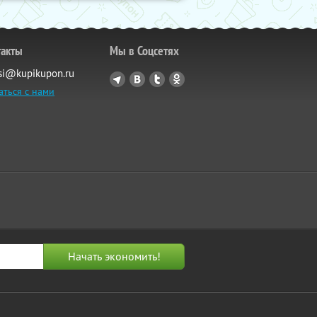
такты
Мы в Соцсетях
si@kupikupon.ru
аться с нами