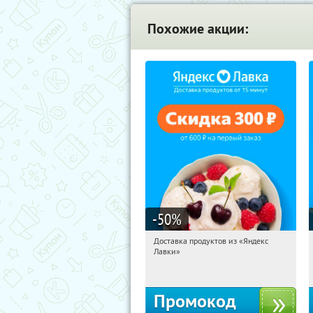
Похожие акции:
-50
%
Доставка продуктов из «Яндекс
18:36:33
Получили:
5
Лавки»
Россия
Промокод