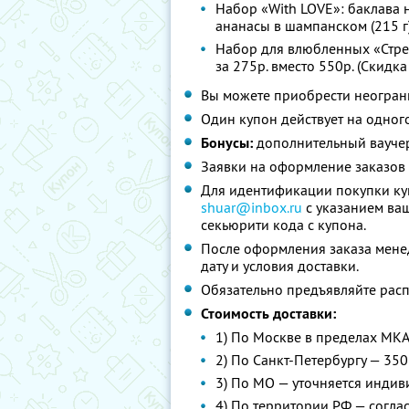
Набор «With LOVE»: баклава н
ананасы в шампанском (215 г)
Набор для влюбленных «Стрела
за 275р. вместо 550р. (Скидка
Вы можете приобрести неограни
Один купон действует на одного
Бонусы:
дополнительный ваучер
Заявки на оформление заказов
Для идентификации покупки куп
shuar@inbox.ru
с указанием ваш
секьюрити кода с купона.
После оформления заказа менед
дату и условия доставки.
Обязательно предъявляйте расп
Стоимость доставки:
1) По Москве в пределах МКА
2) По Санкт-Петербургу — 350
3) По МО — уточняется индив
4) По территории РФ — согла