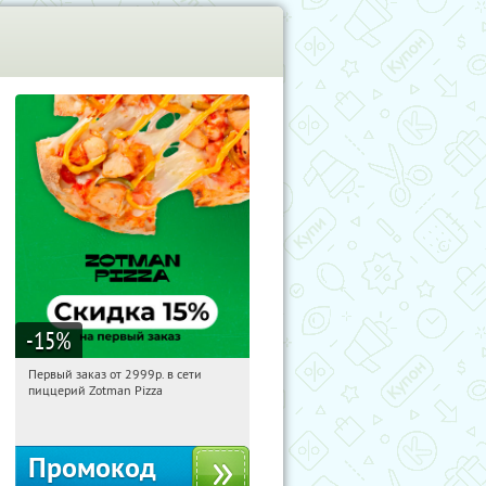
-15
%
Первый заказ от 2999р. в сети
18:36:33
Получили:
43
пиццерий Zotman Pizza
Россия
Промокод