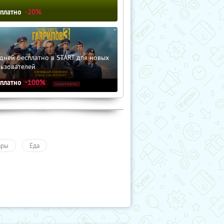
сплатно
-20%
дней бесплатно в START для новых
льзователей
сплатно
-100%
ары
Еда