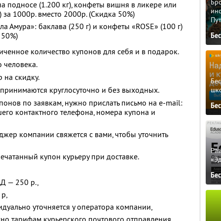
Бро
а подносе (1.200 кг), конфеты вишня в ликере или
ино
 за 1000р. вместо 2000р. (Скидка 50%)
Пу
 Амура»: баклава (250 г) и конфеты «ROSE» (100 г)
 50%)
Бе
ченное количество купонов для себя и в подарок.
 человека.
 на скидку.
Бе
 принимаются круглосуточно и без выходных.
шк
онов по заявкам, нужно прислать письмо на e-mail:
Бе
его контактного телефона, номера купона и
жер компании свяжется с вами, чтобы уточнить
Ра
ечатанный купон курьеру при доставке.
«Э
Бе
Д — 250 р.,
 р,
идуально уточняется у оператора компании,
сно тарифам курьерского почтового отправления.