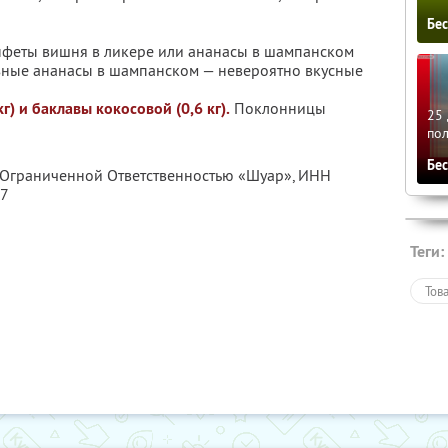
Бе
конфеты вишня в ликере или ананасы в шампанском
азные ананасы в шампанском — невероятно вкусные
г) и баклавы кокосовой (0,6 кг).
Поклонницы
25 
по
Бе
с Ограниченной Ответственностью «Шуар»,
ИНН
47
Теги:
Тов