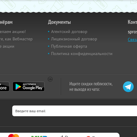
тнёрам
Документы
Кон
елаем акцию!
Агентский договор
spro
е, как Вебмастер
Лицензионный договор
Связ
е акции
Публичная оферта
Политика конфиденциальности
Ищите скидки поблизости,
не выходя из чата: