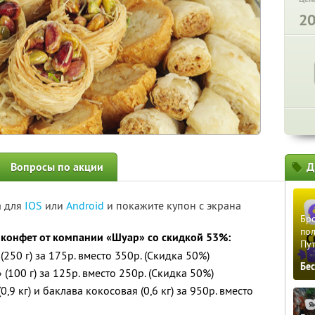
2
Вопросы по акции
Д
а для
IOS
или
Android
и покажите купон с экрана
Бро
пол
 конфет от компании «Шуар» со скидкой 53%:
Пу
250 г) за 175р. вместо 350р. (Скидка 50%)
Бе
100 г) за 125р. вместо 250р. (Скидка 50%)
,9 кг) и баклава кокосовая (0,6 кг) за 950р. вместо