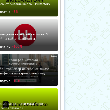
сы от онлайн-школы Skillfactory
сплатно
-5%
змещение вашей вакансии на 30
й на сайте HeadHunter
сплатно
-100%
ой трансфер от сервиса заказа
нсферов из аэропортов i'way
сплатно
-10%
вый заказ в сети магазинов
олотое Яблоко»