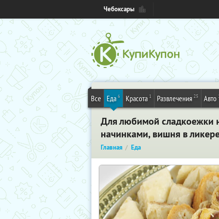
Чебоксары
6
1
25
Все
Еда
Красота
Развлечения
Авто
Для любимой сладкоежки н
начинками, вишня в ликер
Главная
Еда