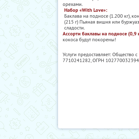
орехами.
Набор «With Love»:
Баклава на подносе (1.200 кг), 
(215 г) Пьяная вишня или буржу
сладости.
Ассорти баклавы на подносе (0,9 к
кокоса будут покорены!
Услуги предоставляет: Общество 
7710241282
, ОГРН 10277003239