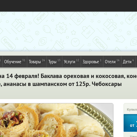
1
31
26
13
12
1
16
6
Обучение
Товары
Туры
Услуги
Здоровье
Отели
Дети
а 14 февраля! Баклава ореховая и кокосовая, ко
е, ананасы в шампанском от 125р. Чебоксары
Купил
от
Цена