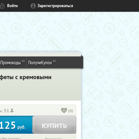
Войти
Зарегистрироваться
48
84
Промокоды
ПолучиКупон
нфеты с кремовыми
51
(0)
и:
125
КУПИТЬ
руб.
 без скидки: