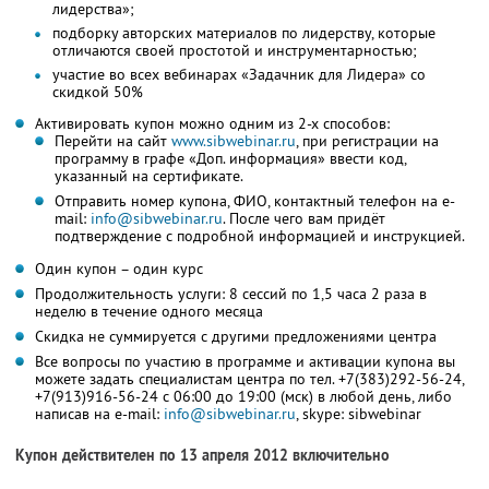
лидерства»;
подборку авторских материалов по лидерству, которые
отличаются своей простотой и инструментарностью;
участие во всех вебинарах «Задачник для Лидера» со
скидкой 50%
Активировать купон можно одним из 2-х способов:
Перейти на сайт
www.sibwebinar.ru
, при регистрации на
программу в графе «Доп. информация» ввести код,
указанный на сертификате.
Отправить номер купона, ФИО, контактный телефон на e-
mail:
info@sibwebinar.ru
. После чего вам придёт
подтверждение с подробной информацией и инструкцией.
Один купон – один курс
Продолжительность услуги: 8 сессий по 1,5 часа 2 раза в
неделю в течение одного месяца
Скидка не суммируется с другими предложениями центра
Все вопросы по участию в программе и активации купона вы
можете задать специалистам центра по тел. +7(383)292-56-24,
+7(913)916-56-24 с 06:00 до 19:00 (мск) в любой день, либо
написав на e-mail:
info@sibwebinar.ru
, skype: sibwebinar
Купон действителен по 13 апреля 2012 включительно