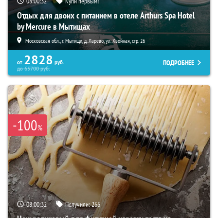
08:00:31
Купи первым!
Отдых для двоих с питанием в отеле Arthurs Spa Hotel
by Mercure в Мытищах
Московская обл., г. Мытищи, д. Ларево, ул. Хвойная, стр. 26
2828
ПОДРОБНЕЕ
от
руб.
до
65700
руб.
-100
%
08:00:31
Получили:
266