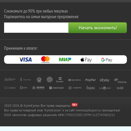
Сэкономьте до 90% при любых покупках
Подпишитесь на самые выгодные предложения
Принимаем к оплате:
2010-2026 © КупиКупон. Все права защищены.
Все права на товарный знак "КупиКупон" и на сайт www.kupikupon.ru принадлежат
OOO «Агентство цифровых решений» ИНН 7705523387, ОГРН 1127747063212