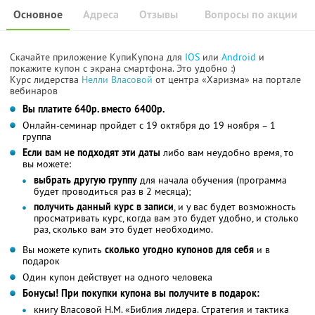
Основное
Адреса
Отзывы
Вопросы по акции
Скачайте приложение КупиКупона для
IOS
или
Android
и
покажите купон с экрана смартфона. Это удобно :)
Курс лидерства
Нелли Власовой
от центра «Харизма» на портале
вебинаров
Вы платите 640р. вместо 6400р.
Онлайн-семинар пройдет с 19 октября до 19 ноября – 1
группа
Если вам не подходят эти даты
либо вам неудобно время, то
вы можете:
выбрать другую группу
для начала обучения (программа
будет проводиться раз в 2 месяца);
получить данный курс в записи
, и у вас будет возможность
просматривать курс, когда вам это будет удобно, и столько
раз, сколько вам это будет необходимо.
Вы можете купить
сколько угодно купонов для себя
и в
подарок
Один купон действует на одного человека
Бонусы! При покупки купона вы получите в подарок:
книгу Власовой Н.М. «Библия лидера. Стратегия и тактика