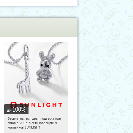
100
%
до
Бесплатная изящная подвеска или
09:39:34
Получили:
74
скидка 500р. в сети ювелирных
Россия
магазинов SUNLIGHT