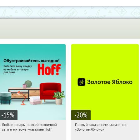
-15
%
-20
%
Любые товары во всей розничной
Первый заказ в сети магазинов
09:39:34
Получили:
83
09:39:34
Получи первым!
сети и интернет-магазине Hoff
«Золотое Яблоко»
Москва, 1-й Волоколамский проезд,
Россия
10с1