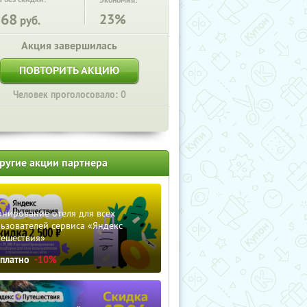
Экономия:
568
23%
руб.
Акция завершилась
ПОВТОРИТЬ АКЦИЮ
Человек проголосовало: 0
ругие акции партнера
нирование отеля для всех
ьзователей сервиса «Яндекс
тешествия»
сплатно
-10%