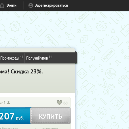
Войти
Зарегистрироваться
48
84
Промокоды
ПолучиКупон
ома! Скидка 23%.
1
(0)
и:
207
КУПИТЬ
руб.
 без скидки: