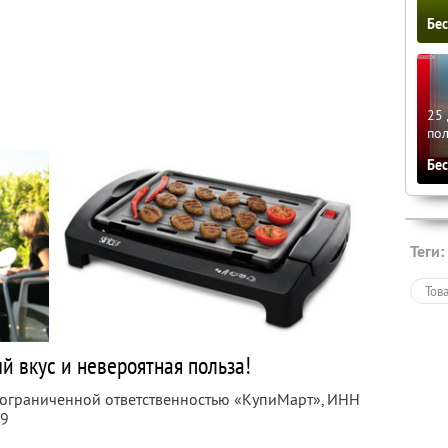
Бе
25 
по
Бе
Теги:
Тов
й вкус и невероятная польза!
с ограниченной ответственностью «КупиМарт»,
ИНН
09