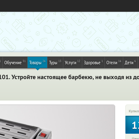
1
31
26
13
12
1
16
6
Обучение
Товары
Туры
Услуги
Здоровье
Отели
Дети
01. Устройте настоящее барбекю, не выходя из д
Купил
1
Цена