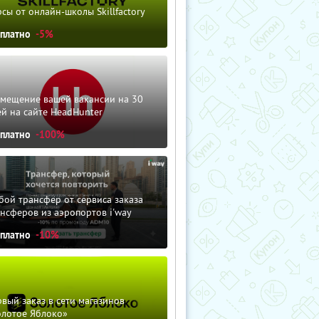
сы от онлайн-школы Skillfactory
сплатно
-5%
змещение вашей вакансии на 30
й на сайте HeadHunter
сплатно
-100%
ой трансфер от сервиса заказа
нсферов из аэропортов i'way
сплатно
-10%
вый заказ в сети магазинов
олотое Яблоко»