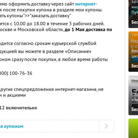
Бро
имо оформить доставку через сайт
интернет-
ино
я после покупки купона в разделе мои купоны.
Пу
ть купоны">>"заказать доставку"
Бе
тся с 10.00 до 18.00 в течение 3 рабочих дней.
оскве и Московской области,
до 1 Мая доставка по
дится согласно срокам курьерской службой
Бе
дукцией вы можете в разделе «Описание»
шк
оном сразу после покупки, в любое время работы
Бе
800) 100-76-36
другие спецпредложения интернет-магазина, не
Ра
и и акциями
«Э
012 включительно
Бе
ся купоном