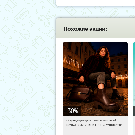
Похожие акции:
-30
%
Обувь, одежда и сумки для всей
09:39:34
Получили:
32
семьи в магазине kari на Wildberries
Россия