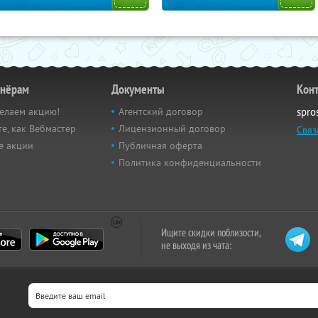
тнёрам
Документы
Кон
елаем акцию!
Агентский договор
spro
е, как Вебмастер
Лицензионный договор
Связ
е акции
Публичная оферта
Политика конфиденциальности
Ищите скидки поблизости,
не выходя из чата: