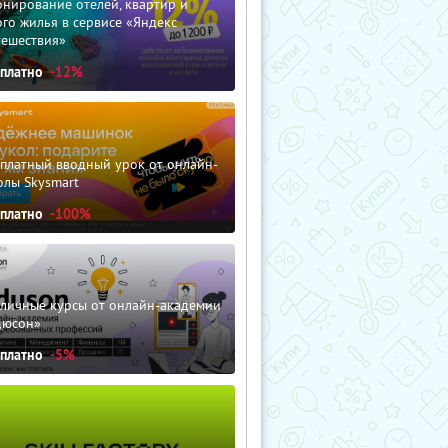
нирование отелей, квартир и
го жилья в сервисе «Яндекс
тешествия»
сплатно
-12%
сплатный вводный урок от онлайн-
олы Skysmart
сплатно
-100%
зличные курсы от онлайн-академии
дюсон»
сплатно
-5%