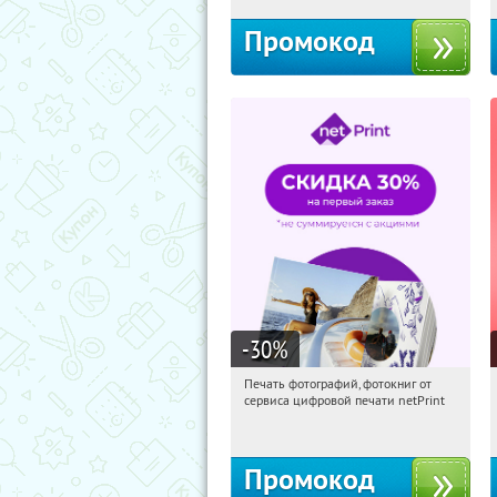
Промокод
-30
%
Печать фотографий, фотокниг от
09:39:34
Получили:
4
сервиса цифровой печати netPrint
Россия
Промокод