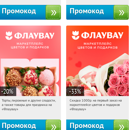
Промокод
Промокод
-20
%
-33
%
Торты, пирожные и другие сладости,
Скидка 1000р. на первый заказ на
09:39:34
Получили:
6
09:39:34
Получили:
18
а также товары для праздника на
маркетплейсе цветов и подарков
Россия
Россия
«Флаувау»
«Флаувау»
Промокод
Промокод