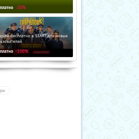
сплатно
-20%
дней бесплатно в START для новых
льзователей
сплатно
-100%
ары