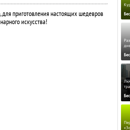
Кур
 для приготовления настоящих шедевров
Бе
нарного искусства!
Ра
дне
Бе
Люб
тра
Бе
Пер
«З