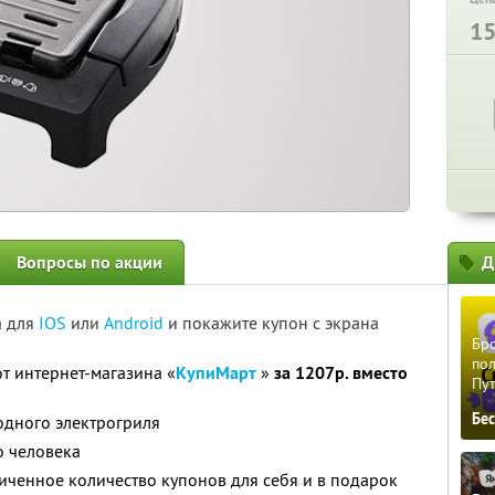
1
Вопросы по акции
Д
а для
IOS
или
Android
и покажите купон с экрана
Бро
пол
т интернет-магазина «
КупиМарт
»
за 1207р. вместо
Пу
Бе
 одного электрогриля
о человека
ченное количество купонов для себя и в подарок