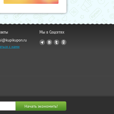
такты
Мы в Соцсетях
si@kupikupon.ru
аться с нами