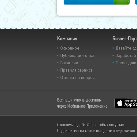
Компания
Бизнес-Пар
Основное
Давайте сд
Публикации о нас
Заработайт
Вакансии
Прошедши
Правила сервиса
Ответы на вопросы
Все наши купоны доступны
через Мобильное Приложение:
Сэкономьте до 90% при любых покупках
Подпишитесь на самые выгодные предложения