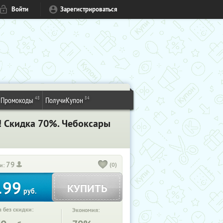
Войти
Зарегистрироваться
48
84
Промокоды
ПолучиКупон
! Скидка 70%. Чебоксары
79
(0)
и:
199
КУПИТЬ
руб.
 без скидки:
Экономия: