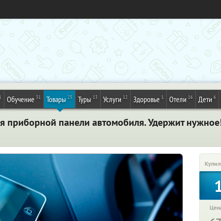
1
31
25
13
12
1
16
6
Обучение
Товары
Туры
Услуги
Здоровье
Отели
Дети
я приборной панели автомобиля. Удержит нужное
Купил
Цена