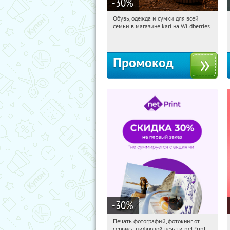
-30
%
Обувь, одежда и сумки для всей
14:36:57
Получили:
1
семьи в магазине kari на Wildberries
Россия
Промокод
-30
%
Печать фотографий, фотокниг от
14:36:57
Получили:
4
сервиса цифровой печати netPrint