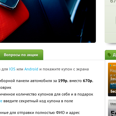
6
Вопросы по акции
Д
а для
IOS
или
Android
и покажите купон с экрана
Бе
иборной панели автомобиля за
199р.
вместо
670р.
шк
коврик
Бе
ченное количество купонов для себя и в подарок
те
введите секретный код купона в поле
анные для отправки полностью ФИО и адрес
Ра