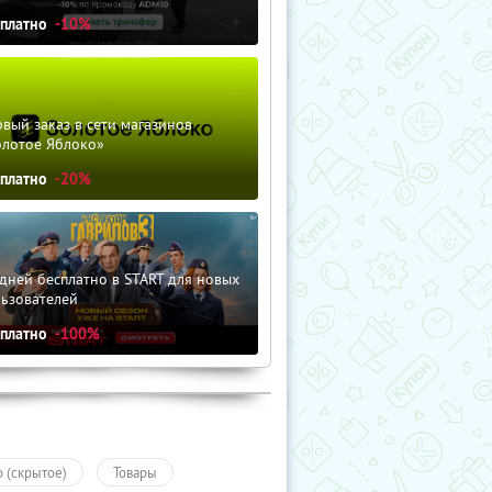
сплатно
-10%
вый заказ в сети магазинов
олотое Яблоко»
сплатно
-20%
дней бесплатно в START для новых
льзователей
сплатно
-100%
о (скрытое)
Товары