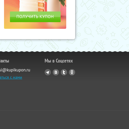
такты
Мы в Соцсетях
si@kupikupon.ru
аться с нами