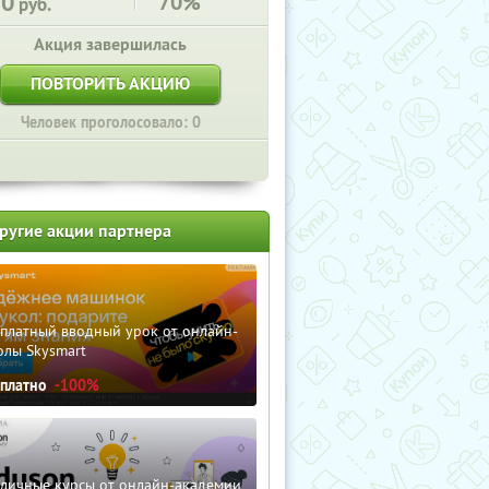
70
70%
руб.
Акция завершилась
ПОВТОРИТЬ АКЦИЮ
Человек проголосовало: 0
ругие акции партнера
сплатный вводный урок от онлайн-
олы Skysmart
сплатно
-100%
зличные курсы от онлайн-академии