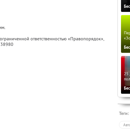
Бе
мм.
Пер
«З
с ограниченной ответственностью «Правопорядок»,
038980
Бе
25 
по
Бе
Теги:
Авт