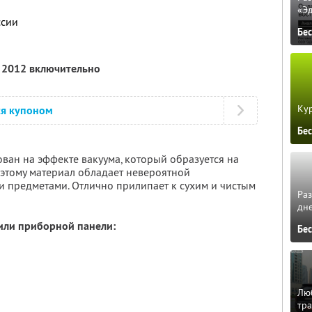
«Э
ссии
Бе
я 2012 включительно
Кур
ся купоном
Бе
ван на эффекте вакуума, который образуется на
 этому материал обладает невероятной
и предметами. Отлично прилипает к сухим и чистым
Ра
дне
 или приборной панели:
Бе
Люб
тра