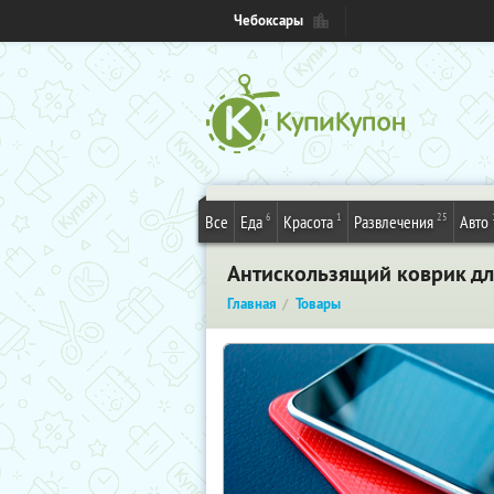
Чебоксары
6
1
25
Все
Еда
Красота
Развлечения
Авто
Антискользящий коврик дл
Главная
Товары