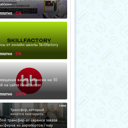
дюсон»
сплатно
-5%
сы от онлайн-школы Skillfactory
сплатно
-5%
змещение вашей вакансии на 30
й на сайте HeadHunter
сплатно
-100%
ой трансфер от сервиса заказа
нсферов из аэропортов i'way