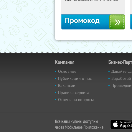
Россия
Промокод
Компания
Бизнес-Пар
Основное
Давайте сд
Публикации о нас
Заработайт
Вакансии
Прошедши
Правила сервиса
Ответы на вопросы
Все наши купоны доступны
через Мобильное Приложение: