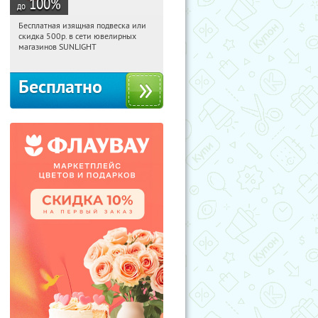
100
%
до
Бесплатная изящная подвеска или
14:36:57
Получили:
73
скидка 500р. в сети ювелирных
Россия
магазинов SUNLIGHT
Бесплатно