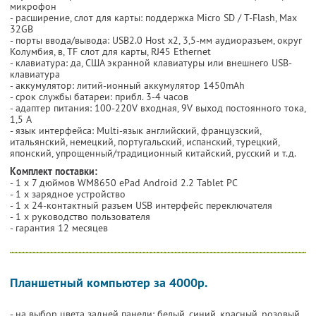
микрофон
- расширение, слот для карты: поддержка Micro SD / T-Flash, Max
32GB
- порты ввода/вывода: USB2.0 Host x2, 3,5-мм аудиоразъем, округ
Колумбия, в, TF слот для карты, RJ45 Ethernet
- клавиатура: да, США экранной клавиатуры или внешнего USB-
клавиатура
- аккумулятор: литий-ионный аккумулятор 1450mAh
- срок службы батареи: прибл. 3-4 часов
- адаптер питания: 100-220V входная, 9V выход постоянного тока,
1,5 А
- язык интерфейса: Multi-язык английский, французский,
итальянский, немецкий, португальский, испанский, турецкий,
японский, упрощенный/традиционный китайский, русский и т.д.
Комплект поставки:
- 1 х 7 дюймов WM8650 ePad Android 2.2 Tablet PC
- 1 х зарядное устройство
- 1 х 24-контактный разъем USB интерфейс переключателя
- 1 х руководство пользователя
- гарантия 12 месяцев
Планшетный компьютер за 4000р.
- на выбор цвета задней панели: белый, синий, красный, розовый