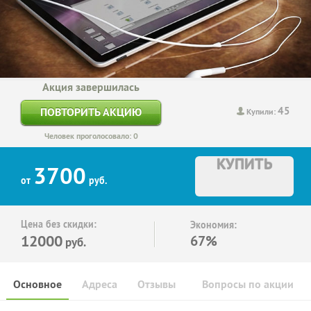
Акция завершилась
45
ПОВТОРИТЬ АКЦИЮ
Купили:
Человек проголосовало: 0
КУПИТЬ
3700
от
руб.
Цена без скидки:
Экономия:
12000
67%
руб.
Основное
Адреса
Отзывы
Вопросы по акции