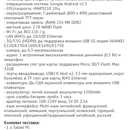
- операционная система: Google Android v2.3
- CPU/скорость: iMAPS210 1Ггц
- экран/разрешение: 7-дюймовый (800 х 400) резистивный
сенсорный TFT-экран
- оперативная память: (RAM) 256 Мб DDR2
- жесткий диск: 2 Гб NAND Flash
- Wi-Fi: да, 802.11b / g.
- LAN (RJ45): да, 10/100 Ethernet
- 3G/3.5G (HSDPA): да, поддержка внешних USB 3G модем HUAWEI
E220/E230/E160X/E169G/E1750
- камера: да, 0,3-мегапиксельная
- аудио: 2 встроенные высококачественные динамики (0,5 Вт) и
микрофон
- расширение слот для карты: поддержка Micro SD/T-Flash, Max
32GB
- порты ввода/вывода: USB2.0 Host x2, 3,5-мм аудиоразъем, округ
Колумбия, в, TF слот для карты, RJ45 Ethernet
- клавиатура: Да, США экранной клавиатуры или внешнего USB-
клавиатура
- аккумулятор: литий-ионный аккумулятор 1500mAh
- срок службы батареи: прибл. 3 часа
- адаптер питания: 100-220V вход, 5V DC 2.5A
- язык интерфейса: Multi-язык английский, французский,
итальянский, немецкий, португальский, испанский, турецкий,
японский, упрощенный/традиционный китайский, русский.
Комплект поставки:
- 1 х Tablet PC