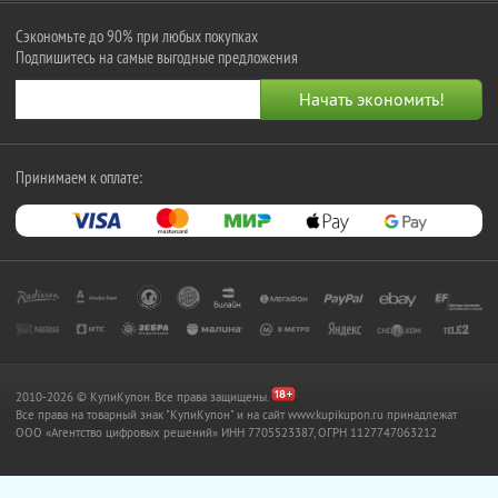
Сэкономьте до 90% при любых покупках
Подпишитесь на самые выгодные предложения
Принимаем к оплате:
2010-2026 © КупиКупон. Все права защищены.
Все права на товарный знак "КупиКупон" и на сайт www.kupikupon.ru принадлежат
OOO «Агентство цифровых решений» ИНН 7705523387, ОГРН 1127747063212