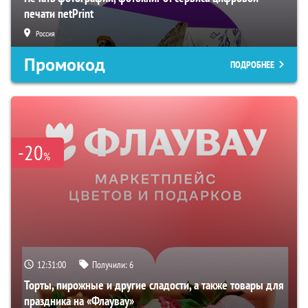
печати netPrint
Россия
Промокод
ПОДРОБНЕЕ
-20
%
12:30:59
Получили:
6
Торты, пирожные и другие сладости, а также товары для
праздника на «Флаувау»