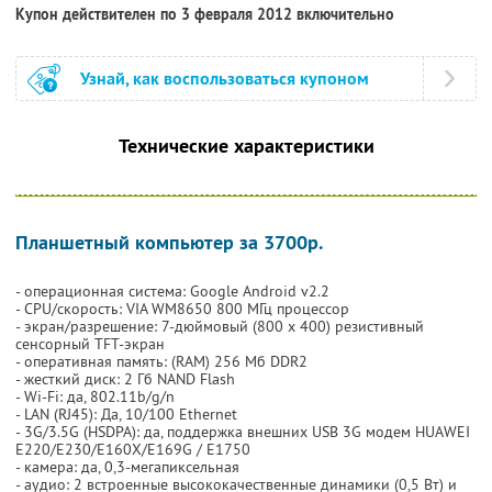
Купон действителен по 3 февраля 2012 включительно
Узнай, как воспользоваться купоном
Технические характеристики
Планшетный компьютер за 3700р.
- операционная система: Google Android v2.2
- CPU/скорость: VIA WM8650 800 МГц процессор
- экран/разрешение: 7-дюймовый (800 х 400) резистивный
сенсорный TFT-экран
- оперативная память: (RAM) 256 Мб DDR2
- жесткий диск: 2 Гб NAND Flash
- Wi-Fi: да, 802.11b/g/n
- LAN (RJ45): Да, 10/100 Ethernet
- 3G/3.5G (HSDPA): да, поддержка внешних USB 3G модем HUAWEI
E220/E230/E160X/E169G / E1750
- камера: да, 0,3-мегапиксельная
- аудио: 2 встроенные высококачественные динамики (0,5 Вт) и