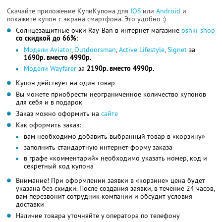
Скачайте приложение КупиКупона для
IOS
или
Android
и
покажите купон с экрана смартфона. Это удобно :)
Солнцезащитные очки Ray-Ban в интернет-магазине
oshki-shop
со скидкой до 66%
:
Модели Aviator
,
Outdoorsman
,
Active Lifestyle
,
Signet
за
1690р. вместо 4990р.
Модели Wayfarer
за
2190р. вместо 4990р.
Купон действует на один товар
Вы можете приобрести неограниченное количество купонов
для себя и в подарок
Заказ можно оформить на
сайте
Как оформить заказ:
вам необходимо добавить выбранный товар в «корзину»
заполнить стандартную интернет-форму заказа
в графе «комментарий» необходимо указать номер, код и
секретный код купона
Внимание! При оформлении заявки в «корзине» цена будет
указана без скидки. После создания заявки, в течение 24 часов,
вам перезвонит сотрудник компании и обсудит условия
доставки
Наличие товара уточняйте у оператора по телефону