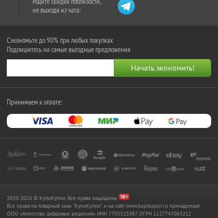
Ищите скидки поблизости,
не выходя из чата:
Сэкономьте до 90% при любых покупках
Подпишитесь на самые выгодные предложения
Принимаем к оплате:
2010-2026 © КупиКупон. Все права защищены.
Все права на товарный знак "КупиКупон" и на сайт www.kupikupon.ru принадлежат
OOO «Агентство цифровых решений» ИНН 7705523387, ОГРН 1127747063212