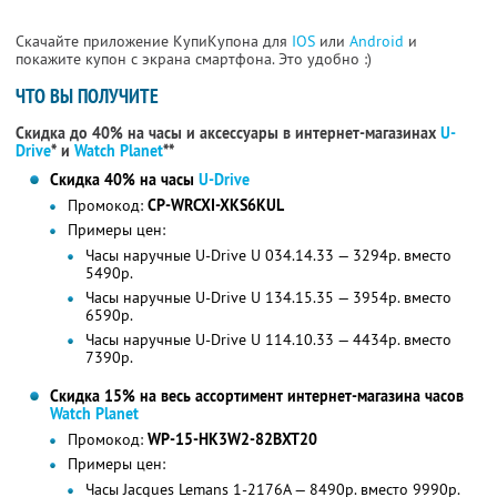
Скачайте приложение КупиКупона для
IOS
или
Android
и
покажите купон с экрана смартфона. Это удобно :)
ЧТО ВЫ ПОЛУЧИТЕ
Скидка до 40% на часы и аксессуары в интернет-магазинах
U-
Drive
* и
Watch Planet
**
Скидка 40% на часы
U-Drive
Промокод:
CP-WRCXI-XKS6KUL
Примеры цен:
Часы наручные U-Drive U 034.14.33 — 3294р. вместо
5490р.
Часы наручные U-Drive U 134.15.35 — 3954р. вместо
6590р.
Часы наручные U-Drive U 114.10.33 — 4434р. вместо
7390р.
Скидка 15% на весь ассортимент интернет-магазина часов
Watch Planet
Промокод:
WP-15-HK3W2-82BXT20
Примеры цен:
Часы Jacques Lemans 1-2176A — 8490р. вместо 9990р.