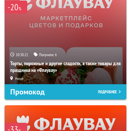
-20
%
10:30:20
Получили:
6
Торты, пирожные и другие сладости, а также товары для
праздника на «Флаувау»
Россия
Промокод
ПОДРОБНЕЕ
-33
%