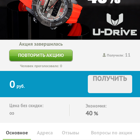
Акция завершилась
11
ПОВТОРИТЬ АКЦИЮ
Получили:
Человек проголосовало: 0
ПОЛУЧИТЬ
0
руб.
Цена без скидки:
Экономия:
∞
40
%
Основное
Адреса
Отзывы
Вопросы по акции